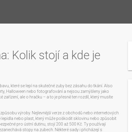
 Kolik stojí a kde je
avu, které se lepí na skutečné zuby bez zásahu do tkání
. Also
párty, Halloween nebo fotografování a nejsou zamýšleny jako
 zařízení, ale o hračku – a to je přesně ten rozdíl, který musíte
 a způsobu výroby. Nejlevnější verze z obchodů nebo internetových
é lepidla nebo plast, který může poškodit sklovinu nebo způsobit
bezpečné pro ústní dutinu, stojí 200 až 500 Kč. Ty používají
ý nezanechává stopy na zubech. Některé sady i přicházejí s