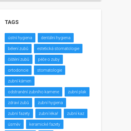
TAGS
ústní hygiena
dentální hygiena
bělení zubů
estetická stomatologie
čištění zubů
péče o zuby
ortodoncie
stomatologie
zubní kámen
odstranění zubního kamene
zubní plak
zdraví zubů
zubní hygiena
zubní fazety
zubní lékař
zubní kaz
úsměv
keramické fazety