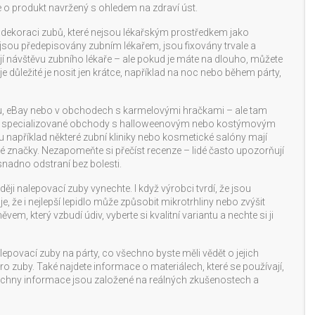
 o produkt navržený s ohledem na zdraví úst.
dekoraci zubů, které nejsou lékařským prostředkem
jako
y jsou předepisovány zubním lékařem, jsou fixovány trvale a
í návštěvu zubního lékaře – ale pokud je máte na dlouho, můžete
e důležité je nosit jen krátce, například na noc nebo během párty,
onu, eBay nebo v obchodech s karmelovými hračkami – ale tam
edat specializované obchody s halloweenovým nebo kostýmovým
ku například některé zubní kliniky nebo kosmetické salóny mají
é značky. Nezapomeňte si přečíst recenze – lidé často upozorňují
snadno odstraní bez bolesti.
ěji nalepovací zuby vynechte. I když výrobci tvrdí, že jsou
e, že i nejlepší lepidlo může způsobit mikrotrhliny nebo zvýšit
em, který vzbudí údiv, vyberte si kvalitní variantu a nechte si ji
nalepovací zuby na párty, co všechno byste měli vědět o jejich
pro zuby. Také najdete informace o materiálech, které se používají,
echny informace jsou založené na reálných zkušenostech a