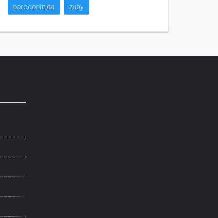
parodontitida
zuby