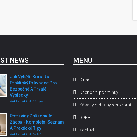
ST NEWS
MENU
Jak Vybělit Korunku:
O nás
Praktický Průvodce Pro
Bezpečné A Trvalé
Obchodní podmínky
Výsledky
Published ON:
14 Jan
Zásady ochrany soukromí
Potraviny Způsobující
GDPR
Zácpu - Kompletní Seznam
A Praktické Tipy
Kontakt
Published ON:
6 Oct