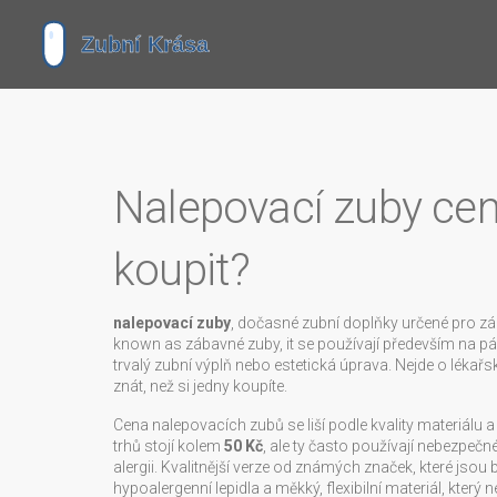
Nalepovací zuby cena:
koupit?
nalepovací zuby
,
dočasné zubní doplňky určené pro záb
known as
zábavné zuby
, it se používají především na 
trvalý zubní výplň nebo estetická úprava.
Nejde o lékařské
znát, než si jedny koupíte.
Cena nalepovacích zubů se liší podle kvality materiálu
trhů stojí kolem
50 Kč
, ale ty často používají nebezpečn
alergii. Kvalitnější verze od známých značek, které jsou 
hypoalergenní lepidla a měkký, flexibilní materiál, kter