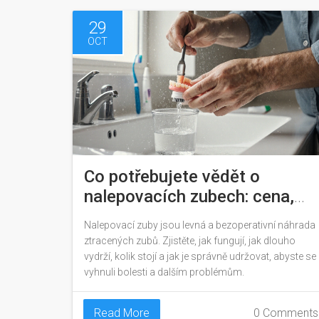
29
OCT
Co potřebujete vědět o
nalepovacích zubech: cena,
trvanlivost a jak to funguje
Nalepovací zuby jsou levná a bezoperativní náhrada
ztracených zubů. Zjistěte, jak fungují, jak dlouho
vydrží, kolik stojí a jak je správně udržovat, abyste se
vyhnuli bolesti a dalším problémům.
Read More
0 Comments