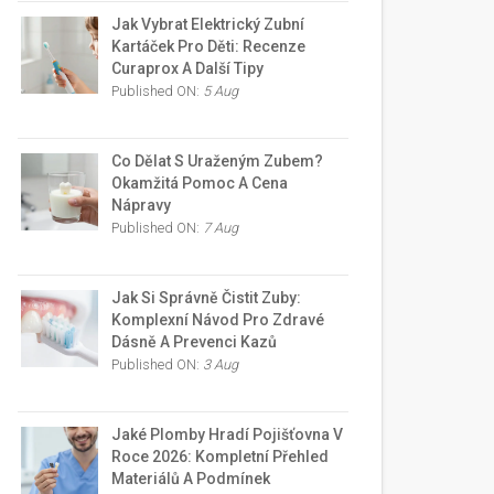
Jak Vybrat Elektrický Zubní
Kartáček Pro Děti: Recenze
Curaprox A Další Tipy
Published ON:
5 Aug
Co Dělat S Uraženým Zubem?
Okamžitá Pomoc A Cena
Nápravy
Published ON:
7 Aug
Jak Si Správně Čistit Zuby:
Komplexní Návod Pro Zdravé
Dásně A Prevenci Kazů
Published ON:
3 Aug
Jaké Plomby Hradí Pojišťovna V
Roce 2026: Kompletní Přehled
Materiálů A Podmínek