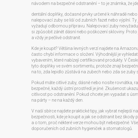
návodem na bezpečné odstranění – to je známka, že jde
dentální doplňky
,
dočasné prvky určené k náhradě nebo 
nalepovací zuby se liší od zubních fazet nebo výplní. T
vyžadují odbornou přípravu. Nalepovací zuby nevyžaduj
si způsobit zánět dásní nebo poškození skloviny. Proto j
a vždy je pečlivě odstranit.
Kde je koupit? Většina levných verzí najdete na Amaz
často chybí informace o složení. Výhodnější je vyhl
vybavením, které nabízejí certifikované produkty. V Čes
tyto doplňky ve svém sortimentu, protože znají bezpečn
na to, zda lepidlo zůstává na zubech nebo zda se zuby 
Pokud máte citlivé zuby, dásně nebo nosíte rovnátka, rad
bezpečné, každý ústní prostředí je jiné. Zkušenost ukazuj
citlivost po odstranění. Pokud chcete jen vypadat s úsměv
na párty – ne na každý den.
V naší sbírce najdete praktické tipy, jak vybrat nejlepší 
bezpečnosti, kde je koupit a jak se odstranit bez škody 
a o tom, proč některé verze mohou být nebezpečné. Vš
doporučeních od zubních hygieniček a stomatologů.