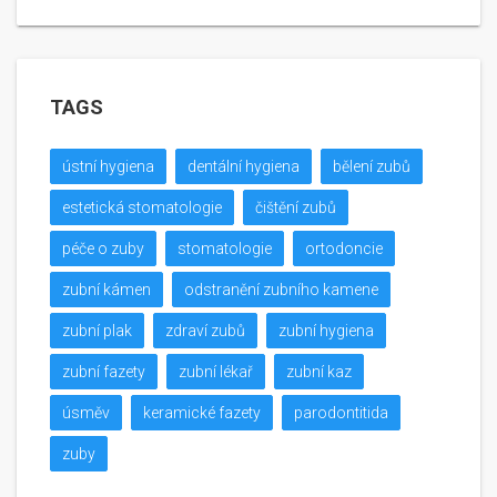
TAGS
ústní hygiena
dentální hygiena
bělení zubů
estetická stomatologie
čištění zubů
péče o zuby
stomatologie
ortodoncie
zubní kámen
odstranění zubního kamene
zubní plak
zdraví zubů
zubní hygiena
zubní fazety
zubní lékař
zubní kaz
úsměv
keramické fazety
parodontitida
zuby