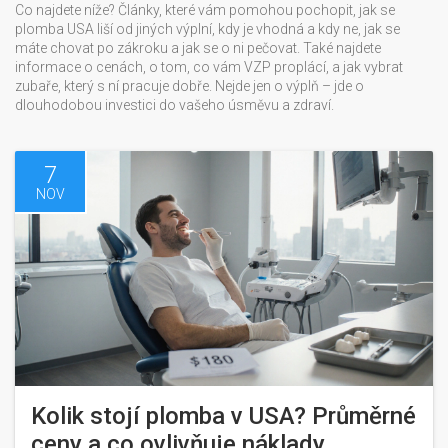
Co najdete níže? Články, které vám pomohou pochopit, jak se
plomba USA liší od jiných výplní, kdy je vhodná a kdy ne, jak se
máte chovat po zákroku a jak se o ni pečovat. Také najdete
informace o cenách, o tom, co vám VZP proplácí, a jak vybrat
zubaře, který s ní pracuje dobře. Nejde jen o výplň – jde o
dlouhodobou investici do vašeho úsměvu a zdraví.
7
NOV
Kolik stojí plomba v USA? Průměrné
ceny a co ovlivňuje náklady