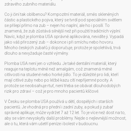
zdravého zubního materiálu.
Co ji činí tak oblíbenou?
Kompozitní materiál
,
směs skleněných
částic a plastického pojiva, který se tvrdí pod speciálním světlem
se přilepí přímo na zub – nejen ho naplní, ale ho i posílí. To
znamená, že zub zůstává silnější než při použití tradičních výplní.
Navíc, když je plomba USA správně aplikována, nevidíte ji. Vypadá
jako váš přirozený zub – dokonce i při smíchu nebo hovoru.
Mnoho českých zubařů ji doporučuje, protože je spolehlivá, trvá
dlouho a nevyžaduje časté výměny.
Plomba USA není jen o vzhledu. Je také
dentální materiál
,
který
reaguje na teplotu méně než amalgám, což znamená méně
citlivosti na studené nebo horké jídlo
. To je důležité pro lidi, kteří
mají citlivé zuby nebo po léčbě kazu cítí nepříjemné pocity. A
protože se neobsahuje rtuť, není třeba se obávat dlouhodobých
rizik pro zdraví – což je pro mnoho pacientů klíčové.
V Česku se plomba USA používá u dětí, dospělých i starších
pacientů. Je vhodná pro přední i zadní zuby, a pokud ji zubař
správně aplikuje, může vydržet 7 až 12 let. To je více než dost na to,
aby se vám nevyskytly další problémy. Nejde o nejlevnější možnost,
ale o tu, která vám ušetří peníze i bolest v budoucnu.