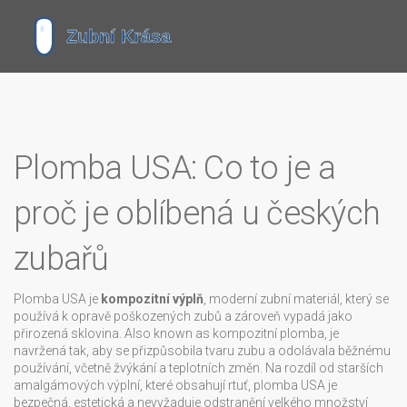
Plomba USA: Co to je a
proč je oblíbená u českých
zubařů
Plomba USA je
kompozitní výplň
,
moderní zubní materiál, který se
používá k opravě poškozených zubů a zároveň vypadá jako
přirozená sklovina
. Also known as
kompozitní plomba
, je
navržená tak, aby se přizpůsobila tvaru zubu a odolávala běžnému
používání, včetně žvýkání a teplotních změn.
Na rozdíl od starších
amalgámových výplní, které obsahují rtuť, plomba USA je
bezpečná, estetická a nevyžaduje odstranění velkého množství