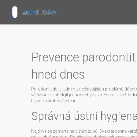
Prevence parodontit
hned dnes
Parodontitida je jedním z nejčastějších problémů dásní
většinou lze předejít jednoduchými změnami v každodenn
tisíce za drahé ošetření.
Správná ústní hygiena
Nejdříve se zaměřte na čištění zubů. Dvakrát denně ka