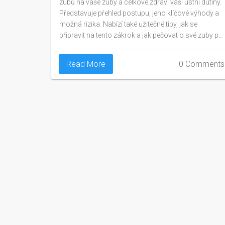
zubů na vaše zuby a celkové zdraví vaší ústní dutiny.
Představuje přehled postupu, jeho klíčové výhody a
možná rizika. Nabízí také užitečné tipy, jak se
připravit na tento zákrok a jak pečovat o své zuby po
něm. Zároveň zdůrazňuje význam pravidelné péče o
zuby a pravidelných návštěv u zubaře.
Read More
0 Comments