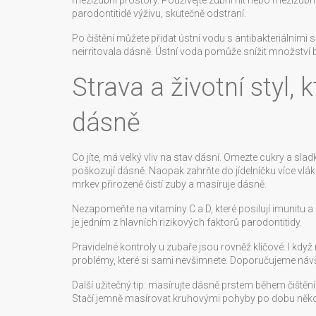
mezizubní prostory. Používejte zubní nit nebo mezizubní 
parodontitidě výživu, skutečně odstraní.
Po čištění můžete přidat ústní vodu s antibakteriálními 
neirritovala dásně. Ústní voda pomůže snížit množství b
Strava a životní styl,
dásně
Co jíte, má velký vliv na stav dásní. Omezte cukry a sladké
poškozují dásně. Naopak zahrňte do jídelníčku více vlák
mrkev přirozeně čistí zuby a masíruje dásně.
Nezapomeňte na vitamíny C a D, které posilují imunitu a
je jedním z hlavních rizikových faktorů parodontitidy.
Pravidelné kontroly u zubaře jsou rovněž klíčové. I kdy
problémy, které si sami nevšimnete. Doporučujeme návš
Další užitečný tip: masírujte dásně prstem během čiště
Stačí jemně masírovat kruhovými pohyby po dobu něko