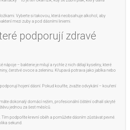
kartáčky – to je ten okamžik, kdy se zubní plak, který dává
složkami. Vyberte si takovou, která neobsahuje alkohol, aby
akterií mezi zuby a pod dásními liniemi.
 které podporují zdravé
 nápoje – bakterie je milují a rychle z nich dělají kyseliny, které
niny, čerstvé ovoce a zeleninu. Křupavá potrava jako jablka nebo
 podporují hojení dásní. Pokud kouříte, zvažte odvykání – kouření
ž máte dokonalý domácí režim, profesionální čištění odhalí skryté
těvu jednou za šest měsíců.
ní. Tím podpoříte krevní oběh a pomůžete dásním zůstávat pevné.
lika sekund.