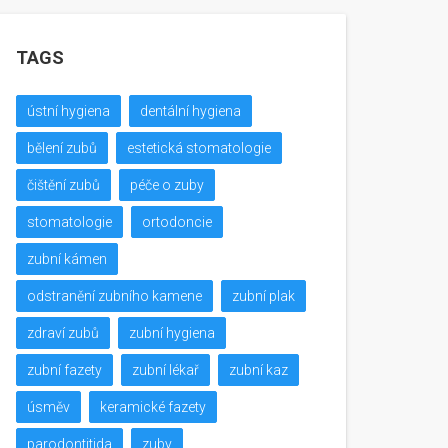
TAGS
ústní hygiena
dentální hygiena
bělení zubů
estetická stomatologie
čištění zubů
péče o zuby
stomatologie
ortodoncie
zubní kámen
odstranění zubního kamene
zubní plak
zdraví zubů
zubní hygiena
zubní fazety
zubní lékař
zubní kaz
úsměv
keramické fazety
parodontitida
zuby