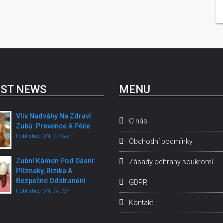
ST NEWS
MENU
Vliv Nadváhy Na Zdraví
O nás
Zubů: Prevence A Péče
Published ON:
17 Dec
Obchodní podmínky
Zubní Kámen Pod Dásní:
Zásady ochrany soukromí
Příznaky, Rizika A
Bezpečné Odstranění
GDPR
Published ON:
10 Jul
Kontakt