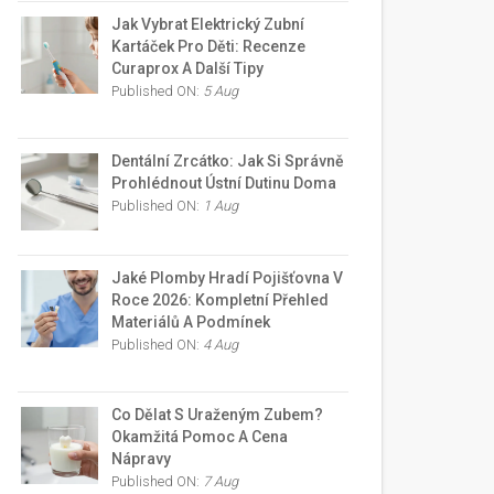
Jak Vybrat Elektrický Zubní
Kartáček Pro Děti: Recenze
Curaprox A Další Tipy
Published ON:
5 Aug
Dentální Zrcátko: Jak Si Správně
Prohlédnout Ústní Dutinu Doma
Published ON:
1 Aug
Jaké Plomby Hradí Pojišťovna V
Roce 2026: Kompletní Přehled
Materiálů A Podmínek
Published ON:
4 Aug
Co Dělat S Uraženým Zubem?
Okamžitá Pomoc A Cena
Nápravy
Published ON:
7 Aug