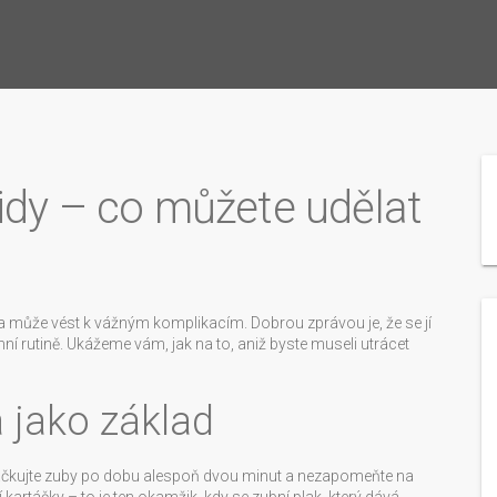
idy – co můžete udělat
 a může vést k vážným komplikacím. Dobrou zprávou je, že se jí
í rutině. Ukážeme vám, jak na to, aniž byste museli utrácet
 jako základ
rtáčkujte zuby po dobu alespoň dvou minut a nezapomeňte na