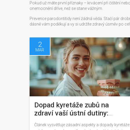
Pokud už máte první příznaky – krvácení při čištění ne
onemocnění dříve, než se stane vážným.
Prevence parodontitidy není žádná věda. Stačí pár dro
dásně vám poděkují a vy si udržíte zdravý úsměv po celý
2
MAR
Dopad kyretáže zubů na
zdraví vaší ústní dutiny:
Komplexní průvodce
Článek vysvětluje zásadní aspekty a dopady kyretáže