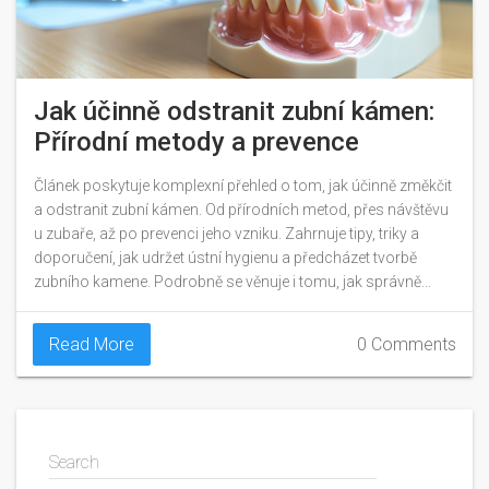
Jak účinně odstranit zubní kámen:
Přírodní metody a prevence
Článek poskytuje komplexní přehled o tom, jak účinně změkčit
a odstranit zubní kámen. Od přírodních metod, přes návštěvu
u zubaře, až po prevenci jeho vzniku. Zahrnuje tipy, triky a
doporučení, jak udržet ústní hygienu a předcházet tvorbě
zubního kamene. Podrobně se věnuje i tomu, jak správně
pečovat o zuby a dásně, aby byly zdravé a silné.
Read More
0 Comments
Search