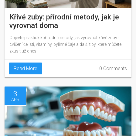
Křivé zuby: přírodní metody, jak je
vyrovnat doma
Objevte praktické přírodní metody, jak vyrovnat křivé zuby -
cvičení čelisti, vitamíny, bylinné čaje a další tipy, které můžete
zkusit už dnes.
Read More
0 Comments
3
APR