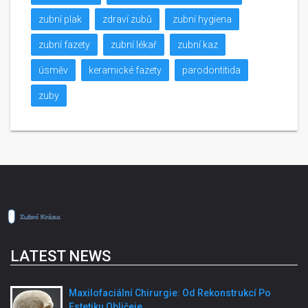
zubní plak
zdraví zubů
zubní hygiena
zubní fazety
zubní lékař
zubní kaz
úsměv
keramické fazety
parodontitida
zuby
LATEST NEWS
Maxilofaciální Chirurgie: Od Rekonstrukcí Po
Estetiku Obličeje