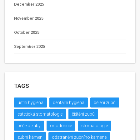
December 2025
November 2025
October 2025
September 2025
TAGS
ústní hygiena
dentální hygiena
bělení zubů
estetická stomatologie
čištění zubů
péče o zuby
ortodoncie
stomatologie
zubní kámen
odstranění zubního kamene