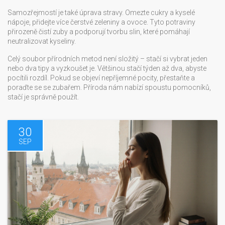
Samozřejmostí je také úprava stravy. Omezte cukry a kyselé
nápoje, přidejte více čerstvé zeleniny a ovoce. Tyto potraviny
přirozeně čistí zuby a podporují tvorbu slin, které pomáhají
neutralizovat kyseliny.
Celý soubor přírodních metod není složitý – stačí si vybrat jeden
nebo dva tipy a vyzkoušet je. Většinou stačí týden až dva, abyste
pocítili rozdíl. Pokud se objeví nepříjemné pocity, přestaňte a
poraďte se se zubařem. Příroda nám nabízí spoustu pomocníků,
stačí je správně použít.
30
SEP