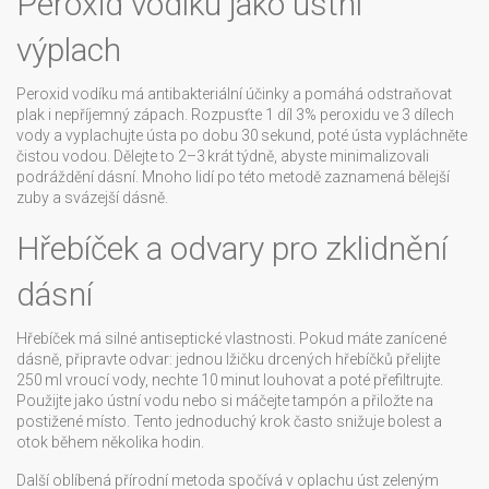
Peroxid vodíku jako ústní
výplach
Peroxid vodíku má antibakteriální účinky a pomáhá odstraňovat
plak i nepříjemný zápach. Rozpusťte 1 díl 3% peroxidu ve 3 dílech
vody a vyplachujte ústa po dobu 30 sekund, poté ústa vypláchněte
čistou vodou. Dělejte to 2–3 krát týdně, abyste minimalizovali
podráždění dásní. Mnoho lidí po této metodě zaznamená bělejší
zuby a svázejší dásně.
Hřebíček a odvary pro zklidnění
dásní
Hřebíček má silné antiseptické vlastnosti. Pokud máte zanícené
dásně, připravte odvar: jednou lžičku drcených hřebíčků přelijte
250 ml vroucí vody, nechte 10 minut louhovat a poté přefiltrujte.
Použijte jako ústní vodu nebo si máčejte tampón a přiložte na
postižené místo. Tento jednoduchý krok často snižuje bolest a
otok během několika hodin.
Další oblíbená přírodní metoda spočívá v oplachu úst zeleným