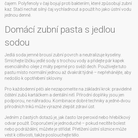
čajem. Polyfenoly v čaji bojují proti bakteriím, které způsobují zubní
kaz. Stačí nechat silný čaj vychladnout a použít ho jako ústní vodu
jednou denně.
Domácí zubní pasta s jedlou
sodou
Jedlá soda jemně brousí zubní povrch a neutralizuje kyseliny.
Smíchejte lžičku jedlé sody s trochou vody a přidejte pár kapek
esenciálního oleje z máty peprné pro svěží dech. Používejte tuto
pastu místo normální jednou až dvakrát týdně – nepřehánějte, aby
nedošlo k opotřebení skloviny.
Pro každodenní péči ale nezapomeňte na základní krok: pravidelné
čištění zubů kartáčkem a dentální niťí. Přírodní doplňky jsou jen
podporou, ne náhradou. Kombinace dobré techniky a jedné‑dvou
přírodních triků může výrazně zlepšit zdraví úst.
Jedním z častých dotazů je, jak často lze peroxid nebo hřebíčkový
odvar použít. Doporučení je jednoduché – pokud necítíte bolest
nebo podráždění, můžete je střídat. Přetížení ústní sliznice může
vést k citlivosti, takže poslouchejte tělo.