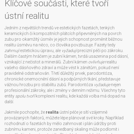
Klíčové součásti, které tvoří
ústní realitu
Jedním z největších trendů ve
estetických fazetách
,
tenkých
keramických či kompozitních plátcích připevněných na povrch
zubu pro okamžitý úsměv
je jejich schopnost proměnit běžnou
realitu úsměvu na něco, co člověka povzbuzuje. Fazety tedy
zahrnují
estetickou úpravu, ale
vyžadují
precizní péči po zákroku.
Dalším častým hráčem je
zubní kámen
,
tvrdá usazenina pod dásní,
vznikající z nečistot a minerálů
. Zubní kámen
ovlivňuje
realitu
vašeho dásňového zdraví a může vést k zánětům, pokud není
pravidelně odstraňován. Třetí důležitý prvek,
parodontóza
,
chronické onemocnění dásní a podpůrných tkání
, představuje
vážnou hrozbu pro stabilitu zubů. Parodontóza
vyžaduje
nejen
profesionální zákroky, ale i změny v denním režimu. Všechny tyto
entity
spolu tvoří
komplexní realitu, kde každá volba má dopad na
další.
Jakmile pochopíte, že
realita
ústní péče je sítí vzájemně
provázaných faktorů, můžete lépe plánovat své kroky. Například
rozhodnutí o fazetách by mělo zahrnovat i plán údržby proti
zubnímu kameni, protože zanedbaný skaling může podlomit i