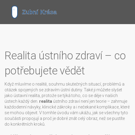
Realita ústního zdraví – co
potřebujete vědět
Když mluvíme o
realitě
,
souhrnu skutečných situací, problémů a
otázek spojených se zdravím ústní dutiny
. Také ji můžete slyšet
jako
ústavní realita
, protože se týká toho, co se děje v našich
ústech každý den.
realita
ústního zdraví není jen teorie – zahrnuje
každodenní návyky, klinické zákroky a i nečekané komplikace, které
se mohou objevit. V tomhle úvodu vám ukážu, jak se všechny tyto
součásti propojují a proč je dobré znát celý obraz, než se pustíte
do konkrétních kroků.