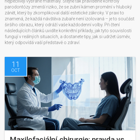
nejpečlivěji vybrané materiály. Stejně tak pravidelné kontroly
parodontózy zmenší riziko, že se zubní kámen promění v hluboký
zánět, který by zkomplikoval další estetické zákroky. V praxi to
znamená, že každá návštěva zubaře není izolovaná – je to součást
širšího obrazu, který odráží vaše každodenní volby. Při čtení
následujících článků uvidíte konkrétní příklady, jak tyto souvislosti
fungují v reálných situacích, a dostanete tipy, jak si udržet úsměv,
který odpovídá vaší představě o zdraví.
11
OCT
Maxilofaciální chirurgie: pravda vs