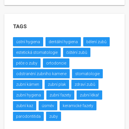
TAGS
ústní hygiena
dentální hygiena
bělení zubů
estetická stomatologie
čištění zubů
péče o zuby
ortodoncie
odstranění zubního kamene
stomatologie
zubní kámen
zubní plak
zdraví zubů
zubní hygiena
zubní fazety
zubní lékař
zubní kaz
úsměv
keramické fazety
parodontitida
zuby