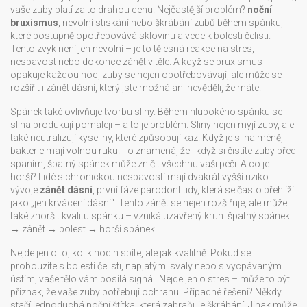
vaše zuby platí za to drahou cenu. Nejčastější problém?
noční
bruxismus
,
nevolní stiskání nebo škrábání zubů během spánku,
které postupně opotřebovává sklovinu a vede k bolesti čelisti
.
Tento zvyk není jen nevolní – je to tělesná reakce na stres,
nespavost nebo dokonce zánět v těle. A když se bruxismus
opakuje každou noc, zuby se nejen opotřebovávají, ale může se
rozšířit i zánět dásní, který jste možná ani nevěděli, že máte.
Spánek také ovlivňuje tvorbu sliny. Během hlubokého spánku se
slina produkují pomaleji – a to je problém. Sliny nejen myjí zuby, ale
také neutralizují kyseliny, které způsobují kaz. Když je slina méně,
bakterie mají volnou ruku. To znamená, že i když si čistíte zuby před
spaním, špatný spánek může zničit všechnu vaši péči. A co je
horší? Lidé s chronickou nespavostí mají dvakrát vyšší riziko
vývoje
zánět dásní
,
první fáze parodontitidy, která se často přehlíží
jako „jen krvácení dásní“
.
Tento zánět se nejen rozšiřuje, ale může
také zhoršit kvalitu spánku – vzniká uzavřený kruh: špatný spánek
→ zánět → bolest → horší spánek.
Nejde jen o to, kolik hodin spíte, ale jak kvalitně. Pokud se
probouzíte s bolestí čelisti, napjatými svaly nebo s vycpávaným
ústím, vaše tělo vám posílá signál. Nejde jen o stres – může to být
příznak, že vaše zuby potřebují ochranu. Případné řešení? Někdy
stačí jednoduchá noční štítka, která zabraňuje škrábání. Jinak může