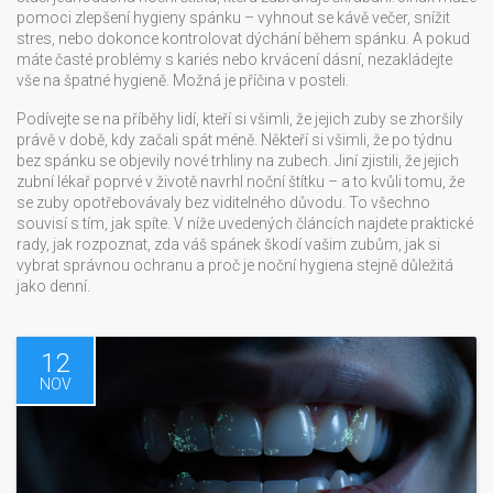
pomoci zlepšení hygieny spánku – vyhnout se kávě večer, snížit
stres, nebo dokonce kontrolovat dýchání během spánku. A pokud
máte časté problémy s kariés nebo krvácení dásní, nezakládejte
vše na špatné hygieně. Možná je příčina v posteli.
Podívejte se na příběhy lidí, kteří si všimli, že jejich zuby se zhoršily
právě v době, kdy začali spát méně. Někteří si všimli, že po týdnu
bez spánku se objevily nové trhliny na zubech. Jiní zjistili, že jejich
zubní lékař poprvé v životě navrhl noční štítku – a to kvůli tomu, že
se zuby opotřebovávaly bez viditelného důvodu. To všechno
souvisí s tím, jak spíte. V níže uvedených článcích najdete praktické
rady, jak rozpoznat, zda váš spánek škodí vašim zubům, jak si
vybrat správnou ochranu a proč je noční hygiena stejně důležitá
jako denní.
12
NOV