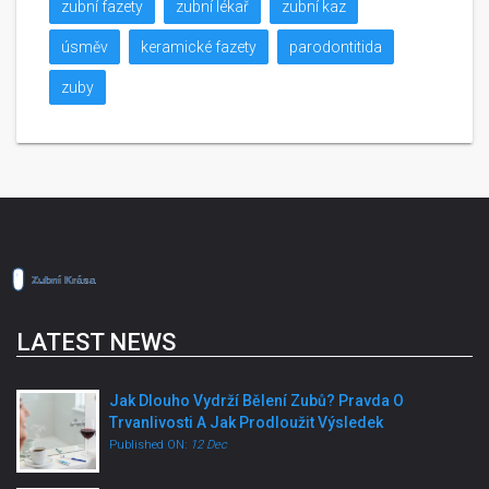
zubní fazety
zubní lékař
zubní kaz
úsměv
keramické fazety
parodontitida
zuby
LATEST NEWS
Jak Dlouho Vydrží Bělení Zubů? Pravda O
Trvanlivosti A Jak Prodloužit Výsledek
Published ON:
12 Dec