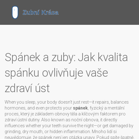
Spánek a zuby: Jak kvalita
spánku ovlivňuje vaše
zdraví úst
When you sleep, your body doesn’t just rest—it repairs, balances
hormones, and even protects your
spánek
,
fyzický a mentální
proces, který je základem obnovy těla a klíčovým faktorem pro
zdraví ústní dutiny
. Also known as
noční obnova
, it directly
influences whether your teeth survive the night—or get damaged by
grinding, dry mouth, or hidden inflammation.
Mnoho lidí si
neuvědomuje, že spánek není jen otázka unavy. Pokud spíte špatně,