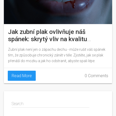
Jak zubní plak ovlivňuje náš
spánek: skrytý vliv na kvalitu
odpočinku
Zubní plak není jen o zápachu dechu - může rušit váš spánek
tím, že způsobuje chronický zánět v těle. Zjistěte, jak se plak
přenáší do mozku a jak ho odstranit, abyste spali lépe.
Read More
0 Comments
Search