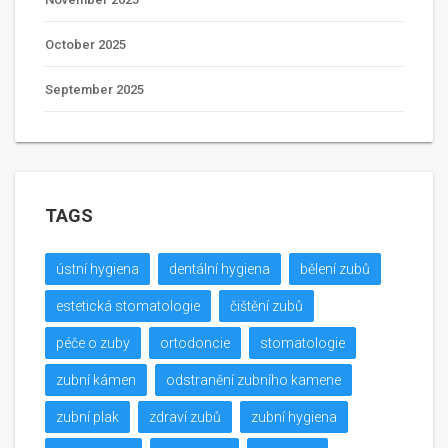
October 2025
September 2025
TAGS
ústní hygiena
dentální hygiena
bělení zubů
estetická stomatologie
čištění zubů
péče o zuby
ortodoncie
stomatologie
zubní kámen
odstranění zubního kamene
zubní plak
zdraví zubů
zubní hygiena