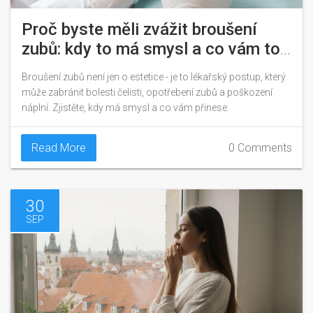
Proč byste měli zvážit broušení
zubů: kdy to má smysl a co vám to
skutečně přinese
Broušení zubů není jen o estetice - je to lékařský postup, který
může zabránit bolesti čelisti, opotřebení zubů a poškození
náplní. Zjistěte, kdy má smysl a co vám přinese.
Read More
0 Comments
30
SEP