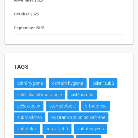
November 2025
October 2025
September 2025
TAGS
ústní hygiena
dentální hygiena
bělení zubů
estetická stomatologie
čištění zubů
péče o zuby
stomatologie
ortodoncie
zubní kámen
odstranění zubního kamene
zubní plak
zdraví zubů
zubní hygiena