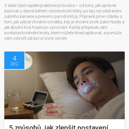
V další části najdete praktické průvodce – od toho, jak správně
pečovat o dásně během ortodontické léčby, po tipy na odstranění
zubního kamene a prevenci parodontózy. Připravili jsme i články o
tom, jak vybrat vhodné rovnátka, kdy je vhodné zvolit zubní fazety a
jak dlouho trvá hojení po vyrovnání. Každý příspěvek vám
poskytne konkrétní kroky, které můžete ihned aplikovat, a pomůže
vám vytvořit zdravý a rovný úsměv.
4
DEC
5 způsobů, jak zlepšit postavení