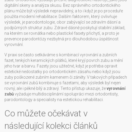
digitální skeny a analýza skusu. Bez správného ortodontického
plánu může být výsledek nepravidelný, a to i když je po proceduře
použita moderní rehabilitace. Dalším faktorem, který ovlivňuje
výsledek, je
parodontologie
,
obor zabývající se zdravím dásní a
podpůrných struktur zubu
. Zdravé dásně poskytují stabilní základ,
na kterém se rovnátka nebo plastické fasety přichytí, a proto je
prevence parodontózy nezbytná pro dlouhodobou úspěšnost
vyrovnání.
V praxi se často setkáváme s kombinací vyrovnání a
zubních
fazet
,
tenkých keramických plátků, které kryjí povrch zubu a mění
jeho tvar a barvu
. Fazety jsou užitečné, když je potřeba opravit
estetické nedostatky po ortodontickém zásahu nebo když jsou
zuby poškozené zubním kamenem či záněty. V takových případech
se vyrovnání zubů kombinuje s fazetami, aby výsledek byl nejen
rovný, ale i pěkně bílý a zdravý. Tento přístup ukazuje, že
vyrovnání
zubů
vyžaduje multidisciplinární spolupráci mezi ortodontisty,
parodontology a specialisty na estetickou rehabilitaci.
Co můžete očekávat v
následující kolekci článků