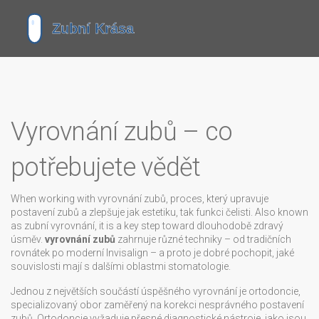
Vyrovnání zubů – co
potřebujete vědět
When working with
vyrovnání zubů
,
proces, který upravuje
postavení zubů a zlepšuje jak estetiku, tak funkci čelisti
. Also known
as
zubní vyrovnání
, it is a key step toward dlouhodobě zdravý
úsměv.
vyrovnání zubů
zahrnuje různé techniky – od tradičních
rovnátek po moderní Invisalign – a proto je dobré pochopit, jaké
souvislosti mají s dalšími oblastmi stomatologie.
Jednou z největších součástí úspěšného vyrovnání je
ortodoncie
,
specializovaný obor zaměřený na korekci nesprávného postavení
zubů
. Ortodoncie vyžaduje přesné diagnostické nástroje, jako jsou