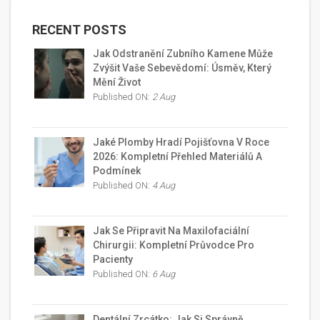
RECENT POSTS
Jak Odstranění Zubního Kamene Může
Zvýšit Vaše Sebevědomí: Úsměv, Který
Mění Život
Published ON:
2 Aug
Jaké Plomby Hradí Pojišťovna V Roce
2026: Kompletní Přehled Materiálů A
Podmínek
Published ON:
4 Aug
Jak Se Připravit Na Maxilofaciální
Chirurgii: Kompletní Průvodce Pro
Pacienty
Published ON:
6 Aug
Dentální Zrcátko: Jak Si Správně