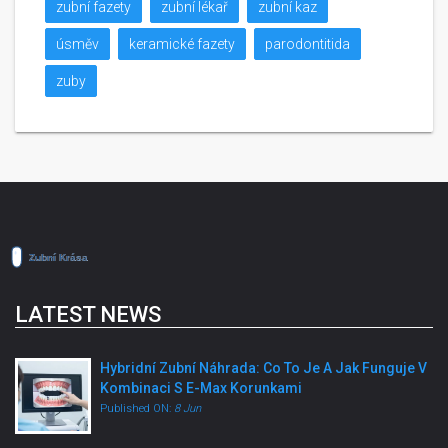
zubní fazety
zubní lékař
zubní kaz
úsměv
keramické fazety
parodontitida
zuby
LATEST NEWS
Hybridní Zubní Náhrada: Co To Je A Jak Funguje V
Kombinaci S E-Max Korunkami
Published ON:
8 Jun