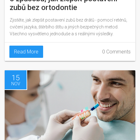
zubů bez ortodontie
Zjistěte, jak zlepšit postavení zubů bez drátů - pomocí reténů,
cvičení jazyka, štěrbího štítu a jiných bezpečných metod.
Všechno vysvětleno jednoduše a s reálnými výsledky.
Read More
0 Comments
15
NOV