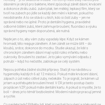
dásněmi je skrýš pro bakterie, které způsobují zánět dásní, krvácení
a dokonce ztrátu zubů.
zubní plak
,
ten měkký, lepkavý film, který se
tvoří na zubech po jídle
se každý den mění v kámen, pokud ho
neodstraníte. A to se stává i u těch, kdo si čistí zuby – jen ne
správně nebo ne úplně. Proto je
dentální hygiena
,
pravidelné
odborné čištění zubů, které zahrnuje broušení, fluoridaci a výuku
správné hygieny
nejen doporučená, ale nutná.
Nejde jen o to, aby vám zuby vypadaly lépe. Když se kámen
hromadí, tělo reaguje zánětem. A ten zánět se může šířit – do
kloubů, srdce, dokonce do mozku. Studie ukazují, že lidé s
chronickým zánětem dásní mají vyšší riziko infarktu nebo
cukrovky. Broušení to zastaví. Je to jako vymývání odpadu z
potrubí – když ho nečistíte, zablokuje se celý systém.
Nejsou potřeba žádné složité přípravy. Stačí jít na návštěvu u
hygienistky každých 6 až 12 měsíců. Pokud máte krvácení dásní,
zápach z úst nebo citlivé zuby, nečekáte. To je signál, že kámen už
je tam a potřebujete broušení hned. V ČR je tento postup často
proplácen VZP, pokud máte dentální kartu. A pokud si myslíte, že to
bolí – dnes je to téměř bezbolestné. Moderní nástroje pracují jemně
a rychle.
Co najdete tady? Příběhy lidí, kteří si nechali broušení a překvapili se,