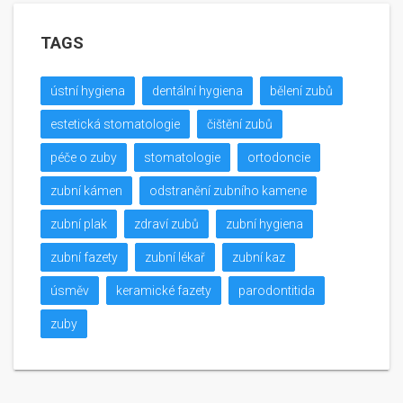
TAGS
ústní hygiena
dentální hygiena
bělení zubů
estetická stomatologie
čištění zubů
péče o zuby
stomatologie
ortodoncie
zubní kámen
odstranění zubního kamene
zubní plak
zdraví zubů
zubní hygiena
zubní fazety
zubní lékař
zubní kaz
úsměv
keramické fazety
parodontitida
zuby