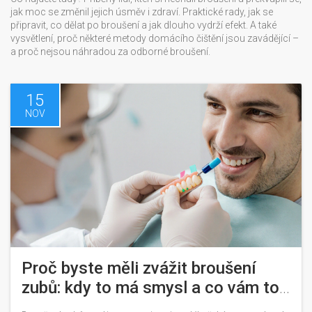
jak moc se změnil jejich úsměv i zdraví. Praktické rady, jak se
připravit, co dělat po broušení a jak dlouho vydrží efekt. A také
vysvětlení, proč některé metody domácího čištění jsou zavádějící –
a proč nejsou náhradou za odborné broušení.
15
NOV
Proč byste měli zvážit broušení
zubů: kdy to má smysl a co vám to
skutečně přinese