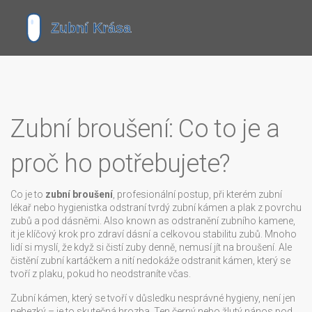
Zubní broušení: Co to je a
proč ho potřebujete?
Co je to
zubní broušení
,
profesionální postup, při kterém zubní
lékař nebo hygienistka odstraní tvrdý zubní kámen a plak z povrchu
zubů a pod dásněmi
. Also known as
odstranění zubního kamene
,
it je klíčový krok pro zdraví dásní a celkovou stabilitu zubů.
Mnoho
lidí si myslí, že když si čistí zuby denně, nemusí jít na broušení. Ale
čistění zubní kartáčkem a nití nedokáže odstranit kámen, který se
tvoří z plaku, pokud ho neodstraníte včas.
Zubní kámen, který se tvoří v důsledku nesprávné hygieny, není jen
nehezký – je to skutečná hrozba. Ten černý nebo žlutý nános pod