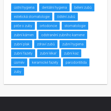
ústní hygiena
dentální hygiena
bělení zubů
estetická stomatologie
čištění zubů
péče o zuby
ortodoncie
stomatologie
zubní kámen
odstranění zubního kamene
zubní plak
zdraví zubů
zubní hygiena
zubní fazety
zubní lékař
zubní kaz
úsměv
keramické fazety
parodontitida
zuby