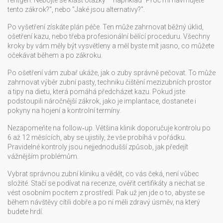
rentgen. Nebojte se klást otázky – například "Proč mi navrhujete
tento zákrok?", nebo "Jaké jsou alternativy?".
Po vyšetření získáte plán péče. Ten může zahrnovat běžný úklid,
ošetření kazu, nebo třeba profesionální bělící proceduru. Všechny
kroky by vám měly být vysvětleny a měl byste mít jasno, co můžete
očekávat během a po zákroku.
Po ošetření vám zubař ukáže, jak o zuby správně pečovat. To může
zahrnovat výběr zubní pasty, techniku čištění mezizubních prostor
a tipy na dietu, která pomáhá předcházet kazu. Pokud jste
podstoupili náročnější zákrok, jako je implantace, dostanete i
pokyny na hojení a kontrolní termíny.
Nezapomeňte na follow‑up. Většina klinik doporučuje kontrolu po
6 až 12 měsících, aby se ujistily, že vše probíhá v pořádku.
Pravidelné kontroly jsou nejjednodušší způsob, jak předejít
vážnějším problémům.
Vybrat správnou zubní kliniku a vědět, co vás čeká, není vůbec
složité. Stačí se podívat na recenze, ověřit certifikáty a nechat se
vést osobním pocitem z prostředí. Pak už jen jde o to, abyste se
během návštěvy cítili dobře a po ní měli zdravý úsměv, na který
budete hrdí.