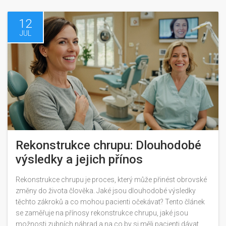
12
JUL
Rekonstrukce chrupu: Dlouhodobé
výsledky a jejich přínos
Rekonstrukce chrupu je proces, který může přinést obrovské
změny do života člověka. Jaké jsou dlouhodobé výsledky
těchto zákroků a co mohou pacienti očekávat? Tento článek
se zaměřuje na přínosy rekonstrukce chrupu, jaké jsou
možnosti zubních náhrad a na co by si měli pacienti dávat