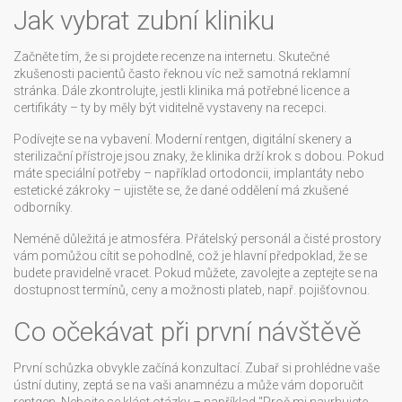
Jak vybrat zubní kliniku
Začněte tím, že si projdete recenze na internetu. Skutečné
zkušenosti pacientů často řeknou víc než samotná reklamní
stránka. Dále zkontrolujte, jestli klinika má potřebné licence a
certifikáty – ty by měly být viditelně vystaveny na recepci.
Podívejte se na vybavení. Moderní rentgen, digitální skenery a
sterilizační přístroje jsou znaky, že klinika drží krok s dobou. Pokud
máte speciální potřeby – například ortodoncii, implantáty nebo
estetické zákroky – ujistěte se, že dané oddělení má zkušené
odborníky.
Neméně důležitá je atmosféra. Přátelský personál a čisté prostory
vám pomůžou cítit se pohodlně, což je hlavní předpoklad, že se
budete pravidelně vracet. Pokud můžete, zavolejte a zeptejte se na
dostupnost termínů, ceny a možnosti plateb, např. pojišťovnou.
Co očekávat při první návštěvě
První schůzka obvykle začíná konzultací. Zubař si prohlédne vaše
ústní dutiny, zeptá se na vaši anamnézu a může vám doporučit