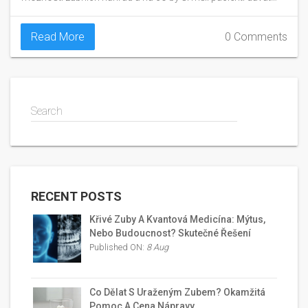
pozor.
Read More
0 Comments
Search
RECENT POSTS
Křivé Zuby A Kvantová Medicína: Mýtus,
Nebo Budoucnost? Skutečné Řešení
Published ON:
8 Aug
Co Dělat S Uraženým Zubem? Okamžitá
Pomoc A Cena Nápravy