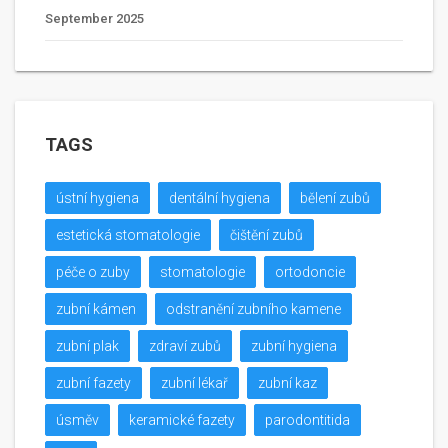
September 2025
TAGS
ústní hygiena
dentální hygiena
bělení zubů
estetická stomatologie
čištění zubů
péče o zuby
stomatologie
ortodoncie
zubní kámen
odstranění zubního kamene
zubní plak
zdraví zubů
zubní hygiena
zubní fazety
zubní lékař
zubní kaz
úsměv
keramické fazety
parodontitida