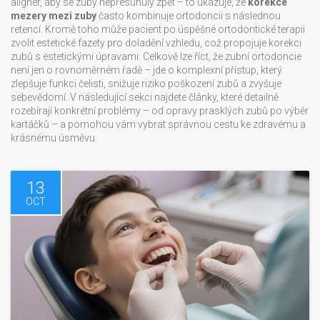
aligner, aby se zuby nepřesunuly zpět – to ukazuje, že
korekce
mezery mezi zuby
často kombinuje ortodoncii s následnou
retencí. Kromě toho může pacient po úspěšné ortodontické terapii
zvolit estetické fazety pro doladění vzhledu, což propojuje korekci
zubů s estetickými úpravami. Celkově lze říct, že zubní ortodoncie
není jen o rovnoměrném řadě – jde o komplexní přístup, který
zlepšuje funkci čelisti, snižuje riziko poškození zubů a zvyšuje
sebevědomí. V následující sekci najdete články, které detailně
rozebírají konkrétní problémy – od opravy prasklých zubů po výběr
kartáčků – a pomohou vám vybrat správnou cestu ke zdravému a
krásnému úsměvu.
13
OCT