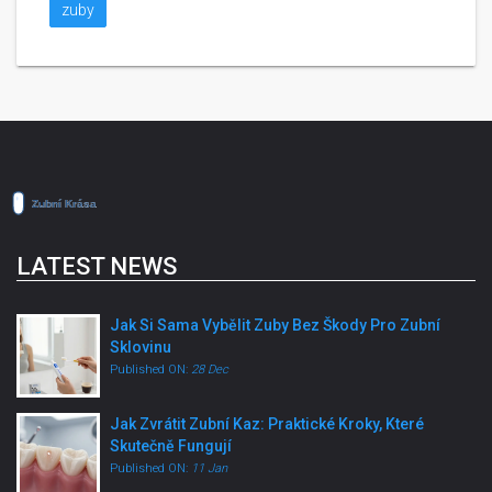
zuby
LATEST NEWS
Jak Si Sama Vybělit Zuby Bez Škody Pro Zubní
Sklovinu
Published ON:
28 Dec
Jak Zvrátit Zubní Kaz: Praktické Kroky, Které
Skutečně Fungují
Published ON:
11 Jan