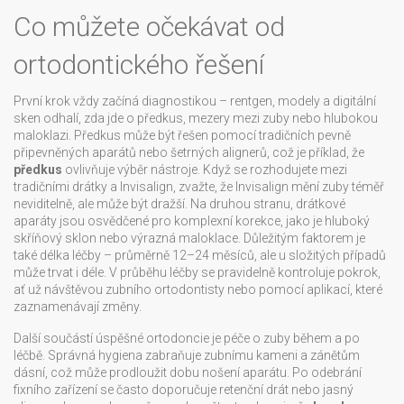
Co můžete očekávat od
ortodontického řešení
První krok vždy začíná diagnostikou – rentgen, modely a digitální
sken odhalí, zda jde o předkus, mezery mezi zuby nebo hlubokou
maloklazi. Předkus může být řešen pomocí tradičních pevně
připevněných aparátů nebo šetrných alignerů, což je příklad, že
předkus
ovlivňuje výběr nástroje. Když se rozhodujete mezi
tradičními drátky a Invisalign, zvažte, že Invisalign mění zuby téměř
neviditelně, ale může být dražší. Na druhou stranu, drátkové
aparáty jsou osvědčené pro komplexní korekce, jako je hluboký
skříňový sklon nebo výrazná maloklace. Důležitým faktorem je
také délka léčby – průměrně 12–24 měsíců, ale u složitých případů
může trvat i déle. V průběhu léčby se pravidelně kontroluje pokrok,
ať už návštěvou zubního ortodontisty nebo pomocí aplikací, které
zaznamenávají změny.
Další součástí úspěšné ortodoncie je péče o zuby během a po
léčbě. Správná hygiena zabraňuje zubnímu kameni a zánětům
dásní, což může prodloužit dobu nošení aparátu. Po odebrání
fixního zařízení se často doporučuje retenční drát nebo jasný