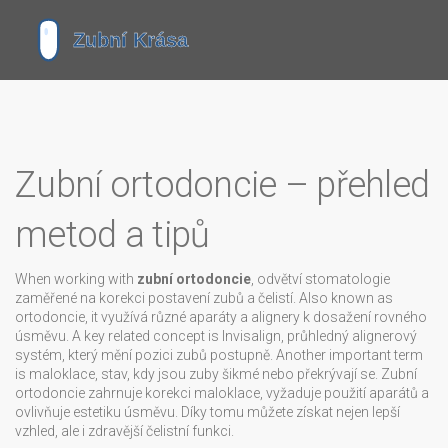
Zubní ortodoncie – přehled
metod a tipů
When working with
zubní ortodoncie
,
odvětví stomatologie
zaměřené na korekci postavení zubů a čelistí
. Also known as
ortodoncie
, it
využívá různé aparáty a alignery k dosažení rovného
úsměvu
. A key related concept is
Invisalign
,
průhledný alignerový
systém, který mění pozici zubů postupně
. Another important term
is
maloklace
,
stav, kdy jsou zuby šikmé nebo překrývají se
. Zubní
ortodoncie zahrnuje korekci maloklace, vyžaduje použití aparátů a
ovlivňuje estetiku úsměvu. Díky tomu můžete získat nejen lepší
vzhled, ale i zdravější čelistní funkci.