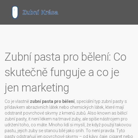
Zubní pasta pro bělení: Co
skutečně funguje a co je
jen marketing
Co je vlastně
zubní pasta pro bělení
,
speciální typ zubní pasty s
přídavkem abrazivních látek nebo chemických látek, které mají
odstranit povrchové skvrny z kmenů zubů
. Also known as
bělicí
zubní pasty
, it
není lékem na tmavé zuby, ale spíše nástrojem pro
udržení toho, co máte
.
Mnoho lidí si myslí, že když použijí takovou
pastu, jejich zuby se stanou bílé jako sníh. To není pravda. Tyto
pasty odstraňují jen povrchové skvrny – od kávy, čaje, cigaret nebo