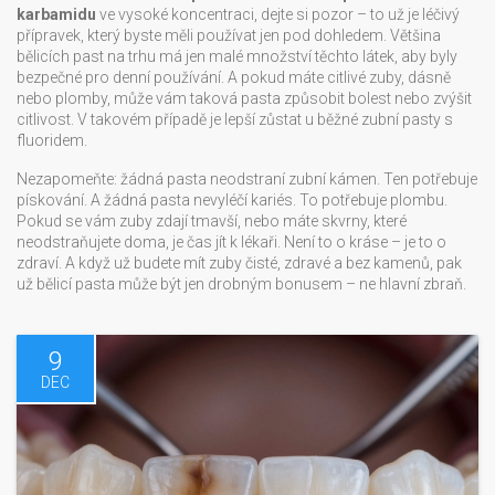
karbamidu
ve vysoké koncentraci, dejte si pozor – to už je léčivý
přípravek, který byste měli používat jen pod dohledem. Většina
bělicích past na trhu má jen malé množství těchto látek, aby byly
bezpečné pro denní používání. A pokud máte citlivé zuby, dásně
nebo plomby, může vám taková pasta způsobit bolest nebo zvýšit
citlivost. V takovém případě je lepší zůstat u běžné zubní pasty s
fluoridem.
Nezapomeňte: žádná pasta neodstraní zubní kámen. Ten potřebuje
pískování. A žádná pasta nevyléčí kariés. To potřebuje plombu.
Pokud se vám zuby zdají tmavší, nebo máte skvrny, které
neodstraňujete doma, je čas jít k lékaři. Není to o kráse – je to o
zdraví. A když už budete mít zuby čisté, zdravé a bez kamenů, pak
už bělicí pasta může být jen drobným bonusem – ne hlavní zbraň.
9
DEC