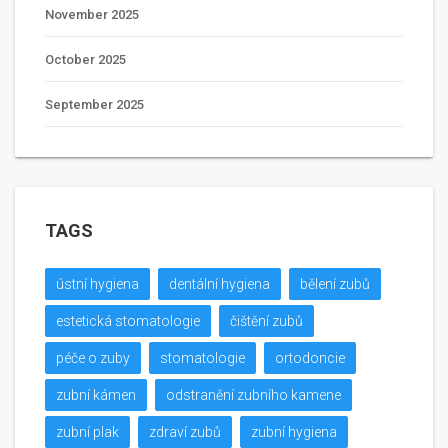
November 2025
October 2025
September 2025
TAGS
ústní hygiena
dentální hygiena
bělení zubů
estetická stomatologie
čištění zubů
péče o zuby
stomatologie
ortodoncie
zubní kámen
odstranění zubního kamene
zubní plak
zdraví zubů
zubní hygiena