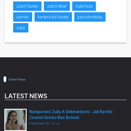
zubní fazety
zubní lékař
zubní kaz
úsměv
keramické fazety
parodontitida
zuby
LATEST NEWS
Nalepovací Zuby A Sebevědomí: Jak Rychle
Změnit Úsměv Bez Bolesti
Published ON:
14 Jul