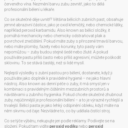
červeného vína. Nezmění barvu zubu zevnitř, jako to dělá
profesionální bělení u lékaře.
Co se skutečně děje uvnitř? Většina
bělicích zubních past
,
obsahuje
jemné abrazivní částice, jako je oxid křemičitý, nebo chemické látky,
například peroxid karbamidu
. Also known as
bělicí složky
, it
pomáhá mechanicky nebo chemicky odstraňovat plak a
povrchové znečištění
.
Pokud máte zuby s přirozeně tmavší barvou,
nebo máte plomby, fazety nebo korunky, tyto pasty vám
nepomůžou – zuby budou stejně šedé nebo žluté. A pokud
používáte pastu příliš často nebo příliš agresivní, můžete poškodit
sklovinu. To se stává častěji, než si lidé myslí.
Nejlepší výsledky s
zubní pastou pro bělení
,
dostanete, když ji
používáte jako doplněk k pravidelné hygieně – ne jako hlavní
nástroj
. Also known as
denní péče o zuby
, it
má smysl jen v
kombinaci s pravidelným čištěním mezizubních prostorů a
návštěvami u zubního hygienika
.
Pokud chcete skutečně zhubnout
zuby, nejúčinnější je profesionální bělení – a to je výrazně rychlejší a
trvalejší. Bělicí pasta je jako lehký odšpinění obleku, když máte na
něm skvrnu od čaje. Nezvládne to, co by udělala čistící stroj.
Co se týče výběru, nekupujte jen podle reklamy. Podívejte se na
složení. Pokud tam vidíte
peroxid vodíku
nebo
peroxid