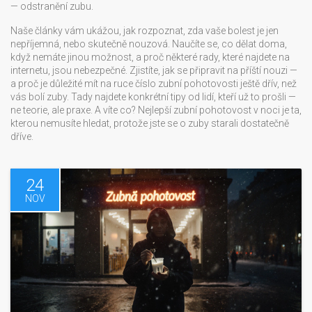
— odstranění zubu.
Naše články vám ukážou, jak rozpoznat, zda vaše bolest je jen
nepříjemná, nebo skutečně nouzová. Naučíte se, co dělat doma,
když nemáte jinou možnost, a proč některé rady, které najdete na
internetu, jsou nebezpečné. Zjistíte, jak se připravit na příští nouzi —
a proč je důležité mít na ruce číslo zubní pohotovosti ještě dřív, než
vás bolí zuby. Tady najdete konkrétní tipy od lidí, kteří už to prošli —
ne teorie, ale praxe. A víte co? Nejlepší zubní pohotovost v noci je ta,
kterou nemusíte hledat, protože jste se o zuby starali dostatečně
dříve.
24
NOV