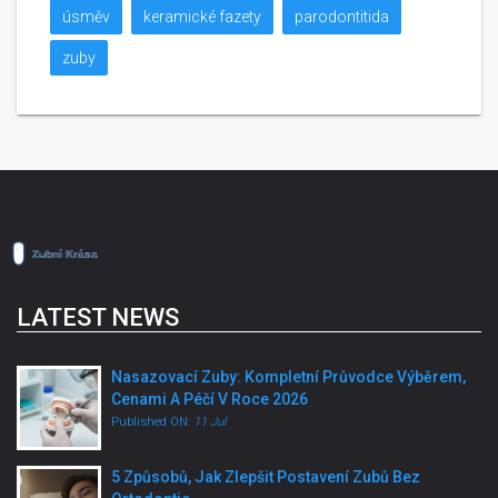
úsměv
keramické fazety
parodontitida
zuby
LATEST NEWS
Nasazovací Zuby: Kompletní Průvodce Výběrem,
Cenami A Péčí V Roce 2026
Published ON:
11 Jul
5 Způsobů, Jak Zlepšit Postavení Zubů Bez