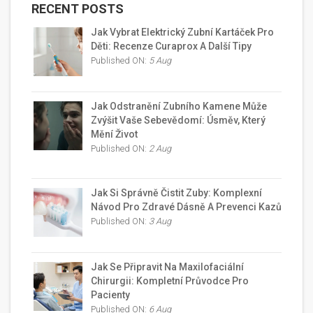
RECENT POSTS
Jak Vybrat Elektrický Zubní Kartáček Pro
Děti: Recenze Curaprox A Další Tipy
Published ON:
5 Aug
Jak Odstranění Zubního Kamene Může
Zvýšit Vaše Sebevědomí: Úsměv, Který
Mění Život
Published ON:
2 Aug
Jak Si Správně Čistit Zuby: Komplexní
Návod Pro Zdravé Dásně A Prevenci Kazů
Published ON:
3 Aug
Jak Se Připravit Na Maxilofaciální
Chirurgii: Kompletní Průvodce Pro
Pacienty
Published ON:
6 Aug