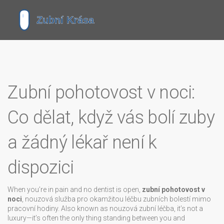
Zubní pohotovost v noci:
Co dělat, když vás bolí zuby
a žádný lékař není k
dispozici
When you’re in pain and no dentist is open,
zubní pohotovost v
noci
,
nouzová služba pro okamžitou léčbu zubních bolestí mimo
pracovní hodiny
. Also known as
nouzová zubní léčba
, it’s not a
luxury—it’s often the only thing standing between you and