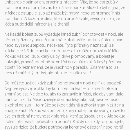
unbearable pain or a worsening infection.
Víte, že bolest zubů v
noci není jen o tom, že vás to ruší ve spánku? Může to být signál, že
infekce postupuje, zub už může být mrtvý, nebo se hromadí hnis
pod dásní. A každá hodina, kterou proděláváte, zvyšuje riziko, že
léčba bude delší, náročnější a drahší.
Ne každá bolest zubů vyžaduje ihned zubní pohotovost v noci, ale
některé příznaky ano. Pokud máte otok tváře, horko v ústech, hnis
nebo zvýšenou teplotu, nečekáte. Tyto příznaky naznačují, že
infekce se šíří do tkání kolem zubu — a to může ohrozit celé tělo.
Pokud vás bolí zub, který už byl dříve plombovaný, a bolest je
pulzující, pravděpodobně se vnitřní nerv infikoval. A když přestane
bolět? To neznamená, že je všechno v pořádku. Znamená to, že
nerv už může být mrtvý, ale infekce je stále uvnitř.
Co můžete udělat, když zubní pohotovost v noci není k dispozici?
Nejprve vysávejte chladný kompres na tvář — to zmenší otok a
zmírní bolest. Nejde o to, aby to zastavilo infekci, ale aby vám dalo
pár hodin klidu. Nepoužívejte domácí léky jako sůl, česnek nebo
alkohol na zub — to může poškodit dásně a zhoršit stav. Nežijte na
analgetikách. Pokud vás bolí zub, který máte plombovaný, může to
být jen drobná nerovnost v plombě, která způsobuje tlak. Ale pokud
bolest přetrvává, nečekáte na pondělí. Každý den, kdy to ignorujete,
zvyšuje riziko, že budete potřebovat kořenové ošetření, nebo horší