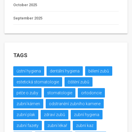
October 2025
September 2025
TAGS
ústní hygiena
dentální hygiena
bělení zubů
estetická stomatologie
čištění zubů
péče o zuby
stomatologie
ortodoncie
zubní kámen
odstranění zubního kamene
zubní plak
zdraví zubů
zubní hygiena
zubní fazety
zubní lékař
zubní kaz