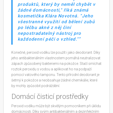
produktů, který by neměl chybět v
žádné domácnosti," říká známá
kosmetička Klára Novotná. "Jeho
všestranné využití od bělení zubů
po léčbu akné z něj činí
nepostradatelný nástroj pro
každodenní péči o vzhled."
Konečně, peroxid vodíku lze použít i jako deodorant. Díky
jeho antibakteriálním vlastnostem pomáhá neutralizovat
zápach způsobený bakteriemi na pokožce. Stačí smíchat
roztok peroxidu s vodou a aplikovat ho na podpaží
pomocí vatového tamponu. Tento přírodní deodorant je
šetrný k pokožce a neobsahuje žádné chemikálie, které
by mohly způsobit podráždění.
Domácí čisticí prostředky
Peroxid vodíku může být skvělým pomocníkem při úklidu
domácnosti. Díky svým antibakteriálním a dezinfekčním