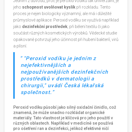
Jedním z důvodů, proč je peroxid vodíku tak univerzální, je
jeho
schopnost uvolňovat kyslík
při rozkladu. Tento
proces je nejen biologicky významný, ale má i důležité
průmyslové aplikace. Peroxid vodíku se využívá například
jako
dezinfekční prostředek
, při bělení textilu či jako
součást různých kosmetických výrobků. Vědecké studie
opakovaně potvrzují jeho účinnost při hubení bakteríí, virů
a plísní.
"Peroxid vodíku je jedním z
nejefektivnějších a
nejpoužívanějších dezinfekčních
prostředků v dermatologii a
chirurgii," uvádí Česká lékařská
společnost.
Peroxid vodíku působí jako silný oxidační činidlo, což
znamená, že může snadno rozkládat organické
materiály. Tato vlastnost je klíčová pro jeho použití v
různých oblastech. Například v medicíně se používá
pro ošetření ran a dezinfekci, jelikož efektivně ničí