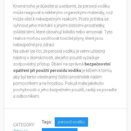
Kromě toho je důležité si uvědomit, že peroxid vodíku
může reagovat s některými organickými materiály, což
může vést k nebezpečným reakcím. Proto je třeba se
vyhnout jeho míchání s jinými čisticími prostředky,
zvláště těmi, které obsahují bělidlo nebo amoniak. Tyto
reakce mohou uvolňovat toxické plyny, které jsou
nebezpečné pro zdraví.
Na závěr lze říci, že peroxid vodíku je velmi užitečný
nástroj v domácnosti, ale jeho použití vyžaduje
zodpovědný přístup. Dbání na správná
bezpečnostní
opatření při použití peroxidu vodíku
je klíčem k tomu,
aby byl tento všestranný čisticí prostředek naším
pomocníkem a ne hrozbou. Pokud máte jakékoliv
pochybnosti o jeho bezpečném použití, raději se poraďte
s odborníkem.
Tags:
peroxid vodíku
CATEGORY: