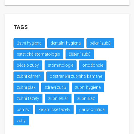
TAGS
ústní hygiena
dentální hygiena
bělení zubů
estetická stomatologie
čištění zubů
péče o zuby
stomatologie
ortodoncie
zubní kámen
odstranění zubního kamene
zubní plak
zdraví zubů
zubní hygiena
zubní fazety
zubní lékař
zubní kaz
úsměv
keramické fazety
parodontitida
zuby