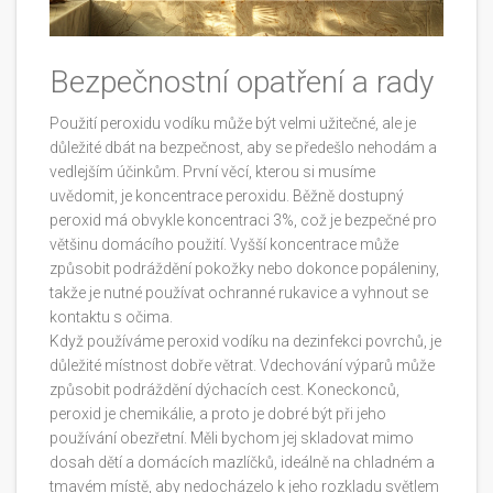
Bezpečnostní opatření a rady
Použití peroxidu vodíku může být velmi užitečné, ale je
důležité dbát na bezpečnost, aby se předešlo nehodám a
vedlejším účinkům. První věcí, kterou si musíme
uvědomit, je koncentrace peroxidu. Běžně dostupný
peroxid má obvykle koncentraci 3%, což je bezpečné pro
většinu domácího použití. Vyšší koncentrace může
způsobit podráždění pokožky nebo dokonce popáleniny,
takže je nutné používat ochranné rukavice a vyhnout se
kontaktu s očima.
Když používáme peroxid vodíku na dezinfekci povrchů, je
důležité místnost dobře větrat. Vdechování výparů může
způsobit podráždění dýchacích cest. Koneckonců,
peroxid je chemikálie, a proto je dobré být při jeho
používání obezřetní. Měli bychom jej skladovat mimo
dosah dětí a domácích mazlíčků, ideálně na chladném a
tmavém místě, aby nedocházelo k jeho rozkladu světlem