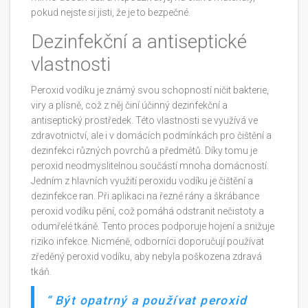
pokud nejste si jisti, že je to bezpečné.
Dezinfekční a antiseptické
vlastnosti
Peroxid vodíku je známý svou schopností ničit bakterie,
viry a plísně, což z něj činí účinný dezinfekční a
antiseptický prostředek. Této vlastnosti se využívá ve
zdravotnictví, ale i v domácích podmínkách pro čištění a
dezinfekci různých povrchů a předmětů. Díky tomu je
peroxid neodmyslitelnou součástí mnoha domácností.
Jedním z hlavních využití peroxidu vodíku je čištění a
dezinfekce ran. Při aplikaci na řezné rány a škrábance
peroxid vodíku pění, což pomáhá odstranit nečistoty a
odumřelé tkáně. Tento proces podporuje hojení a snižuje
riziko infekce. Nicméně, odborníci doporučují používat
zředěný peroxid vodíku, aby nebyla poškozena zdravá
tkáň.
Být opatrný a používat peroxid