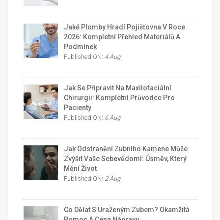
Jaké Plomby Hradí Pojišťovna V Roce
2026: Kompletní Přehled Materiálů A
Podmínek
Published ON:
4 Aug
Jak Se Připravit Na Maxilofaciální
Chirurgii: Kompletní Průvodce Pro
Pacienty
Published ON:
6 Aug
Jak Odstranění Zubního Kamene Může
Zvýšit Vaše Sebevědomí: Úsměv, Který
Mění Život
Published ON:
2 Aug
Co Dělat S Uraženým Zubem? Okamžitá
Pomoc A Cena Nápravy