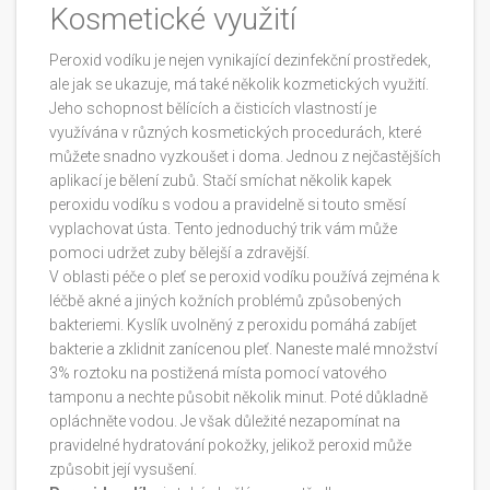
Kosmetické využití
Peroxid vodíku je nejen vynikající dezinfekční prostředek,
ale jak se ukazuje, má také několik kozmetických využití.
Jeho schopnost bělících a čisticích vlastností je
využívána v různých kosmetických procedurách, které
můžete snadno vyzkoušet i doma. Jednou z nejčastějších
aplikací je bělení zubů. Stačí smíchat několik kapek
peroxidu vodíku s vodou a pravidelně si touto směsí
vyplachovat ústa. Tento jednoduchý trik vám může
pomoci udržet zuby bělejší a zdravější.
V oblasti péče o pleť se peroxid vodíku používá zejména k
léčbě akné a jiných kožních problémů způsobených
bakteriemi. Kyslík uvolněný z peroxidu pomáhá zabíjet
bakterie a zklidnit zanícenou pleť. Naneste malé množství
3% roztoku na postižená místa pomocí vatového
tamponu a nechte působit několik minut. Poté důkladně
opláchněte vodou. Je však důležité nezapomínat na
pravidelné hydratování pokožky, jelikož peroxid může
způsobit její vysušení.