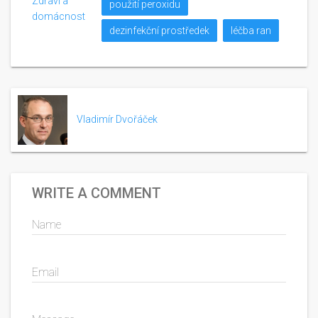
Zdraví a
použití peroxidu
domácnost
dezinfekční prostředek
léčba ran
Vladimír Dvořáček
WRITE A COMMENT
Name
Email