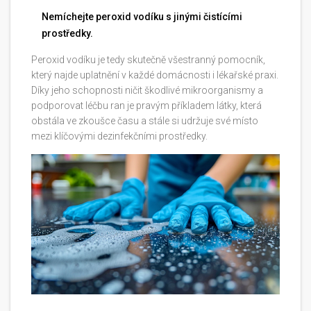
Nemíchejte peroxid vodíku s jinými čistícími
prostředky.
Peroxid vodíku je tedy skutečně všestranný pomocník,
který najde uplatnění v každé domácnosti i lékařské praxi.
Díky jeho schopnosti ničit škodlivé mikroorganismy a
podporovat léčbu ran je pravým příkladem látky, která
obstála ve zkoušce času a stále si udržuje své místo
mezi klíčovými dezinfekčními prostředky.