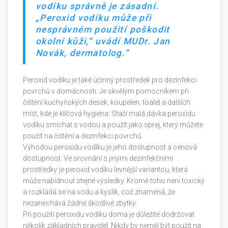
vodíku správně je zásadní.
„Peroxid vodíku může při
nesprávném použití poškodit
okolní kůži,“ uvádí MUDr. Jan
Novák, dermatolog.
Peroxid vodíku je také účinný prostředek pro dezinfekci
povrchů v domácnosti. Je skvělým pomocníkem při
čištění kuchyňských desek, koupelen, toalet a dalších
míst, kde je klíčová hygiena. Stačí malá dávka peroxidu
vodíku smíchat s vodou a použít jako sprej, který můžete
použít na čištění a dezinfekci povrchů.
Výhodou peroxidu vodíku je jeho dostupnost a cenová
dostupnost. Ve srovnání s jinými dezinfekčními
prostředky je peroxid vodíku levnější variantou, která
může nabídnout stejné výsledky. Kromě toho není toxický
a rozkládá se na vodu a kyslík, což znamená, že
nezanechává žádné škodlivé zbytky.
Při použití peroxidu vodíku doma je důležité dodržovat
několik základních pravidel. Nikdy by neměl být použit na