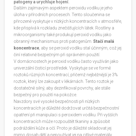
patogeny a urychluje hojení.
Dalším zajímavým aspektem peroxidu vodíku je jeho
úloha v přírodních procesech. Tento sloučenina se
přirozeně vyskytuje v nízkých koncentracích v atmosféře,
kde přispívá k rozkladu znečišťujících látek. Rostliny a
mikroorganismy také produkují peroxid vodíku jako
obranný mechanismus proti patogenům.
Stačí malá
koncentrace
, aby se peroxid vodíku stal účinným, což jej
činí relativně bezpečným při správném použití.
V domácnostech je peroxid vodíku často využíván jako
univerzální čisticí prostředek. Vyskytuje se ve formě
roztoků různých koncentrací, přičemž nejběžnější je 3%
roztok, který lze zakoupit v lékárnách. Tento roztok je
dostatečně silný, aby dezinfikoval povrchy, ale stále
bezpečný pro použití na pokožce.
Navzdory své vysoké bezpečnosti při nízkých
koncentracích je důležité dodržovat určitá bezpečnostní
opatření při manipulaci s peroxidem vodíku. Při vyšších
koncentracích může rozpouštět tkaniny a způsobit
podráždění kůže a očí. Proto je důležité skladovat jej
mimo dosah dětí a nepoužívat jej na citlivé materiály,