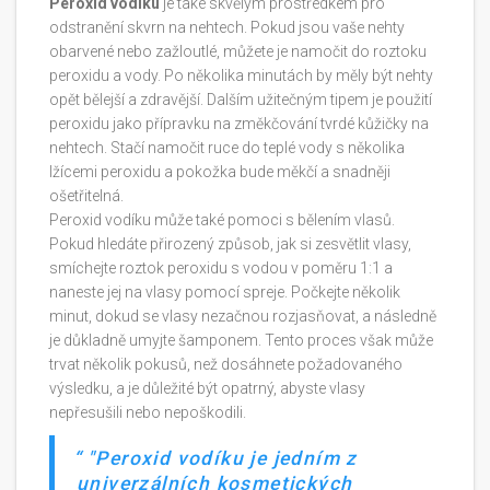
Peroxid vodíku
je také skvělým prostředkem pro
odstranění skvrn na nehtech. Pokud jsou vaše nehty
obarvené nebo zažloutlé, můžete je namočit do roztoku
peroxidu a vody. Po několika minutách by měly být nehty
opět bělejší a zdravější. Dalším užitečným tipem je použití
peroxidu jako přípravku na změkčování tvrdé kůžičky na
nehtech. Stačí namočit ruce do teplé vody s několika
lžícemi peroxidu a pokožka bude měkčí a snadněji
ošetřitelná.
Peroxid vodíku může také pomoci s bělením vlasů.
Pokud hledáte přirozený způsob, jak si zesvětlit vlasy,
smíchejte roztok peroxidu s vodou v poměru 1:1 a
naneste jej na vlasy pomocí spreje. Počkejte několik
minut, dokud se vlasy nezačnou rozjasňovat, a následně
je důkladně umyjte šamponem. Tento proces však může
trvat několik pokusů, než dosáhnete požadovaného
výsledku, a je důležité být opatrný, abyste vlasy
nepřesušili nebo nepoškodili.
"Peroxid vodíku je jedním z
univerzálních kosmetických