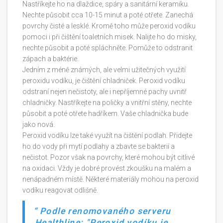
Nastříkejte ho na dlaždice, spáry a sanitární keramiku.
Nechte působit cca 10-15 minut a poté otřete. Zanechá
povrchy čisté a lesklé. Kromě toho může peroxid vodíku
pomoci i při čištění toaletních misek. Nalijte ho do misky,
nechte působit a poté spláchněte. Pomůže to odstranit
zápach a baktérie.
Jedním z méně známých, ale velmi užitečných využití
peroxidu vodíku, je čištění chladniček. Peroxid vodíku
odstraní nejen nečistoty, ale i nepříjemné pachy uvnitř
chladničky. Nastříkejte na poličky a vnitřní stěny, nechte
působit a poté otřete hadříkem. Vaše chladnička bude
jako nová.
Peroxid vodíku lze také využít na čištění podlah. Přidejte
ho do vody při mytí podlahy a zbavte se bakterií a
nečistot. Pozor však na povrchy, které mohou být citlivé
na oxidaci. Vždy je dobré provést zkoušku na malém a
nenápadném místě. Některé materiály mohou na peroxid
vodíku reagovat odlišně.
Podle renomovaného serveru
Healthline: "Peroxid vodíku je