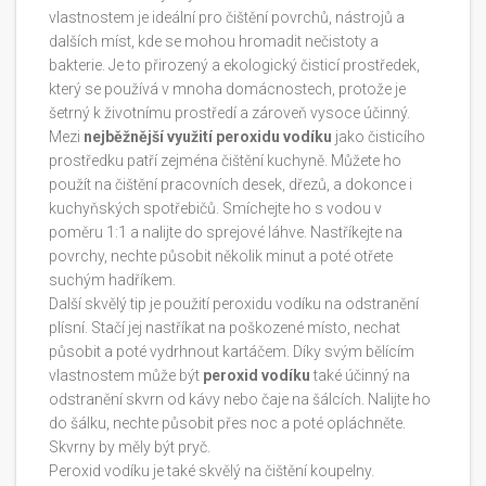
vlastnostem je ideální pro čištění povrchů, nástrojů a
dalších míst, kde se mohou hromadit nečistoty a
bakterie. Je to přirozený a ekologický čisticí prostředek,
který se používá v mnoha domácnostech, protože je
šetrný k životnímu prostředí a zároveň vysoce účinný.
Mezi
nejběžnější využití peroxidu vodíku
jako čisticího
prostředku patří zejména čištění kuchyně. Můžete ho
použít na čištění pracovních desek, dřezů, a dokonce i
kuchyňských spotřebičů. Smíchejte ho s vodou v
poměru 1:1 a nalijte do sprejové láhve. Nastříkejte na
povrchy, nechte působit několik minut a poté otřete
suchým hadříkem.
Další skvělý tip je použití peroxidu vodíku na odstranění
plísní. Stačí jej nastříkat na poškozené místo, nechat
působit a poté vydrhnout kartáčem. Díky svým bělícím
vlastnostem může být
peroxid vodíku
také účinný na
odstranění skvrn od kávy nebo čaje na šálcích. Nalijte ho
do šálku, nechte působit přes noc a poté opláchněte.
Skvrny by měly být pryč.
Peroxid vodíku je také skvělý na čištění koupelny.