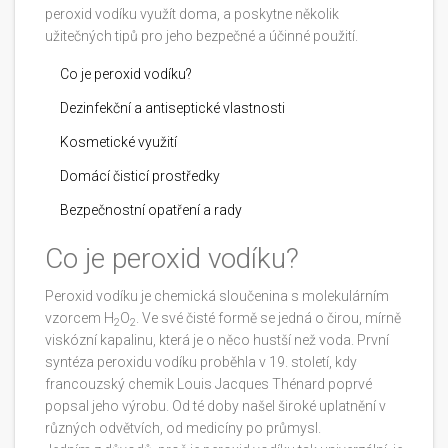
peroxid vodíku využít doma, a poskytne několik
užitečných tipů pro jeho bezpečné a účinné použití.
Co je peroxid vodíku?
Dezinfekční a antiseptické vlastnosti
Kosmetické využití
Domácí čisticí prostředky
Bezpečnostní opatření a rady
Co je peroxid vodíku?
Peroxid vodíku je chemická sloučenina s molekulárním
vzorcem H
O
. Ve své čisté formě se jedná o čirou, mírně
2
2
viskózní kapalinu, která je o něco hustší než voda. První
syntéza peroxidu vodíku proběhla v 19. století, kdy
francouzský chemik Louis Jacques Thénard poprvé
popsal jeho výrobu. Od té doby našel široké uplatnění v
různých odvětvích, od medicíny po průmysl.