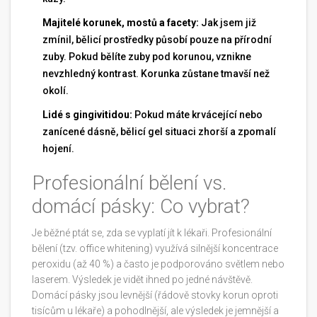
Majitelé korunek, mostů a facety:
Jak jsem již
zmínil, bělicí prostředky působí pouze na přírodní
zuby. Pokud bělíte zuby pod korunou, vznikne
nevzhledný kontrast. Korunka zůstane tmavší než
okolí.
Lidé s gingivitidou:
Pokud máte krvácející nebo
zanícené dásně, bělicí gel situaci zhorší a zpomalí
hojení.
Profesionální bělení vs.
domácí pásky: Co vybrat?
Je běžné ptát se, zda se vyplatí jít k lékaři. Profesionální
bělení (tzv. office whitening) využívá silnější koncentrace
peroxidu (až 40 %) a často je podporováno světlem nebo
laserem. Výsledek je vidět ihned po jedné návštěvě.
Domácí pásky jsou levnější (řádově stovky korun oproti
tisícům u lékaře) a pohodlnější, ale výsledek je jemnější a