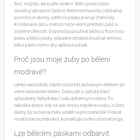
Ano, můžete, ale buďte opatrní. Bělicí pasty často
obsahují abrazivní částice, které mechanicky odstraňují
povrchové skvrny, zatímco pásky pracují chemicky.
Kombinace obou metod může vést k přetížení zubů a
zvýšené citlivosti. Doporučuji používat běžnou fluorovou
pastu a bělicí pásky, případně střídavě používat jemnou
bělicí pastu mimo dny aplikace pásek.
Proč jsou moje zuby po bělení
modravé?
Lehký namodralý odstín může být dočasným efektem při
velmi intenzivním bělení. Často jde o optický klam
způsobený dehydratací zubu během procedury. Po
několika dnech, kdy se zub znovu nasákne vodou z ústní
dutiny, by se barva měla ustálit na přirozeně bílé. Pokud
modrá barva přetrvává, kontaktujte svého stomatologa.
Lze bělicími páskami odbarvit