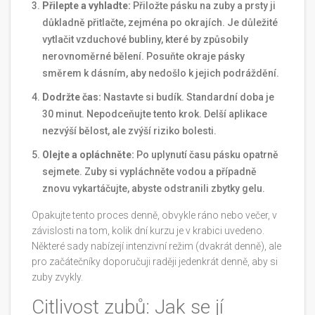
Přilepte a vyhladte:
Přiložte pásku na zuby a prsty ji
důkladně přitlačte, zejména po okrajích. Je důležité
vytlačit vzduchové bubliny, které by způsobily
nerovnoměrné bělení. Posuňte okraje pásky
směrem k dásním, aby nedošlo k jejich podráždění.
Dodržte čas:
Nastavte si budík. Standardní doba je
30 minut. Nepodceňujte tento krok. Delší aplikace
nezvýší bělost, ale zvýší riziko bolesti.
Olejte a opláchněte:
Po uplynutí času pásku opatrně
sejmete. Zuby si vypláchněte vodou a případně
znovu vykartáčujte, abyste odstranili zbytky gelu.
Opakujte tento proces denně, obvykle ráno nebo večer, v
závislosti na tom, kolik dní kurzu je v krabici uvedeno.
Některé sady nabízejí intenzivní režim (dvakrát denně), ale
pro začátečníky doporučuji raději jedenkrát denně, aby si
zuby zvykly.
Citlivost zubů: Jak se jí