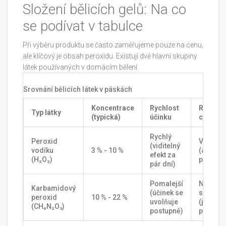
Složení bělicích gelů: Na co
se podívat v tabulce
Při výběru produktu se často zaměřujeme pouze na cenu,
ale klíčový je obsah peroxidu. Existují dvě hlavní skupiny
látek používaných v domácím bělení:
Srovnání bělicích látek v páskách
Koncentrace
Rychlost
Riziko
Typ látky
(typická)
účinku
citlivost
Rychlý
Peroxid
Vyšší
(viditelný
vodíku
3 % - 10 %
(agresiv
efekt za
(H₂O₂)
působen
pár dní)
Pomalejší
Nízké a
Karbamidový
(účinek se
střední
peroxid
10 % - 22 %
uvolňuje
(jemněj
(CH₆N₂O₃)
postupně)
pro dás