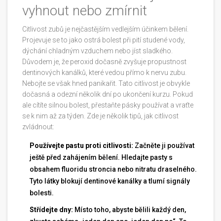
vyhnout nebo zmírnit
Citlivost zubů je nejčastějším vedlejším účinkem bělení.
Projevuje se to jako ostrá bolest při pití studené vody,
dýchání chladným vzduchem nebo jíst sladkého.
Důvodem je, že peroxid dočasně zvyšuje propustnost
dentinových kanálků, které vedou přímo k nervu zubu.
Nebojte se však hned panikařit. Tato citlivost je obvykle
dočasná a odezní několik dní po ukončení kurzu. Pokud
ale cítíte silnou bolest, přestaňte pásky používat a vraťte
se k nim až za týden. Zde je několik tipů, jak citlivost
zvládnout:
Používejte pastu proti citlivosti:
Začněte ji používat
ještě před zahájením bělení. Hledajte pasty s
obsahem fluoridu stroncia nebo nitratu draselného.
Tyto látky blokují dentinové kanálky a tlumí signály
bolesti.
Střídejte dny:
Místo toho, abyste bělili každý den,