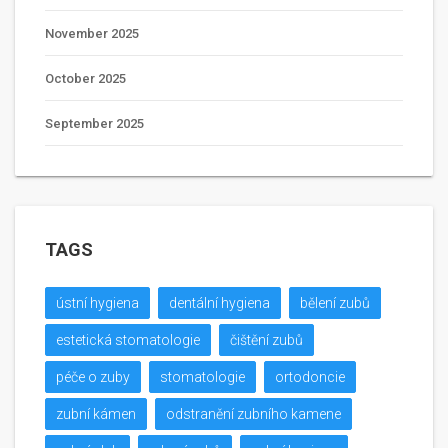
November 2025
October 2025
September 2025
TAGS
ústní hygiena
dentální hygiena
bělení zubů
estetická stomatologie
čištění zubů
péče o zuby
stomatologie
ortodoncie
zubní kámen
odstranění zubního kamene