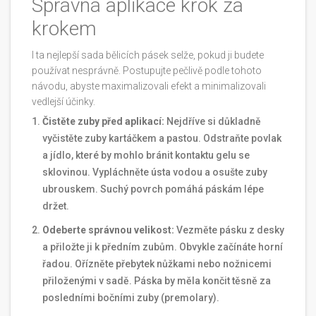
Správná aplikace krok za
krokem
I ta nejlepší sada bělicích pásek selže, pokud ji budete
používat nesprávně. Postupujte pečlivě podle tohoto
návodu, abyste maximalizovali efekt a minimalizovali
vedlejší účinky.
Čistěte zuby před aplikací:
Nejdříve si důkladně
vyčistěte zuby kartáčkem a pastou. Odstraňte povlak
a jídlo, které by mohlo bránit kontaktu gelu se
sklovinou. Vypláchněte ústa vodou a osušte zuby
ubrouskem. Suchý povrch pomáhá páskám lépe
držet.
Odeberte správnou velikost:
Vezměte pásku z desky
a přiložte ji k předním zubům. Obvykle začínáte horní
řadou. Ořízněte přebytek nůžkami nebo nožnicemi
přiloženými v sadě. Páska by měla končit těsně za
posledními bočními zuby (premolary).