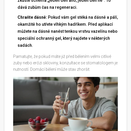
zkuste schéma „jeden den ano, jeden den ne“. To
dává zubům čas na regeneraci.
Chraňte dásně:
Pokud vám gel stéká na dásně a pálí,
okamžitě ho utřete vlhkým hadříkem. Před aplikací
můžete na dásně nanést tenkou vrstvu vazelínu nebo
speciální ochranný gel, který najdete v některých
sadách.
Pamatujte, že pokud máte již před bělením velmi citlivé
zuby nebo erózi skloviny, konzultace se stomatologem je
nutností. Domácí bělení může stav zhoršit.