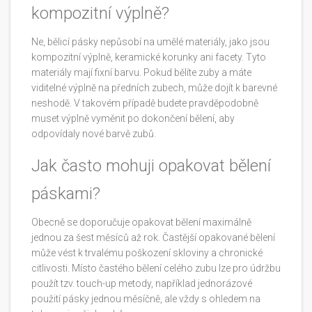
kompozitní výplně?
Ne, bělicí pásky nepůsobí na umělé materiály, jako jsou
kompozitní výplně, keramické korunky ani facety. Tyto
materiály mají fixní barvu. Pokud bělíte zuby a máte
viditelné výplně na předních zubech, může dojít k barevné
neshodě. V takovém případě budete pravděpodobně
muset výplně vyměnit po dokončení bělení, aby
odpovídaly nové barvě zubů.
Jak často mohuji opakovat bělení
páskami?
Obecně se doporučuje opakovat bělení maximálně
jednou za šest měsíců až rok. Častější opakované bělení
může vést k trvalému poškození skloviny a chronické
citlivosti. Místo častého bělení celého zubu lze pro údržbu
použít tzv. touch-up metody, například jednorázové
použití pásky jednou měsíčně, ale vždy s ohledem na