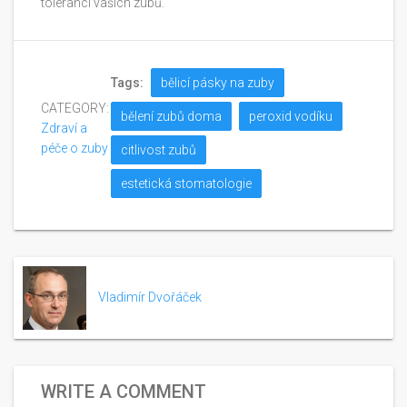
toleranci vašich zubů.
Tags:
bělicí pásky na zuby
CATEGORY:
bělení zubů doma
peroxid vodíku
Zdraví a
péče o zuby
citlivost zubů
estetická stomatologie
Vladimír Dvořáček
WRITE A COMMENT