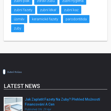
zubní plak
zdraví zubů
zubní hygiena
zubní fazety
zubní lékař
zubní kaz
úsměv
keramické fazety
parodontitida
zuby
LATEST NEWS
Jak Zaplatit Fazety Na Zuby? Přehled Možností
Financování A Cen
Published ON:
29 Apr