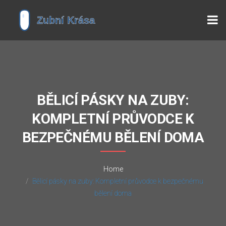
BĚLICÍ PÁSKY NA ZUBY:
KOMPLETNÍ PRŮVODCE K
BEZPEČNÉMU BĚLENÍ DOMA
Home
Bělicí pásky na zuby: Kompletní průvodce k bezpečnému
bělení doma