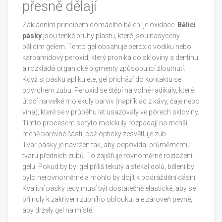
přesně dělají
Základním principem domácího bělení je oxidace.
Bělicí
pásky
jsou tenké pruhy plastu, které jsou nasyceny
bělicím gelem. Tento gel obsahuje
peroxid vodíku nebo
karbamidový peroxid, který proniká do skloviny a dentinu
a rozkládá organické pigmenty způsobující žloutnutí
.
Když si pásku aplikujete, gel přichází do kontaktu se
povrchem zubu. Peroxid se štěpí na volné radikály, které
útočí na velké molekuly barviv (například z kávy, čaje nebo
vína), které se v průběhu let usazovaly ve pórech skloviny.
Tímto procesem se tyto molekuly rozpadají na menší,
méně barevné části, což opticky zesvětluje zub.
Tvar pásky je navržen tak, aby odpovídal průměrnému
tvaru předních zubů. To zajišťuje rovnoměrné rozložení
gelu. Pokud by byl gel příliš tekutý a stékal dolů, bělení by
bylo nerovnoměrné a mohlo by dojít k podráždění dásní.
Kvalitní pásky tedy musí být dostatečně elastické, aby se
přilnuly k zakřivení zubního oblouku, ale zároveň pevné,
aby držely gel na místě.