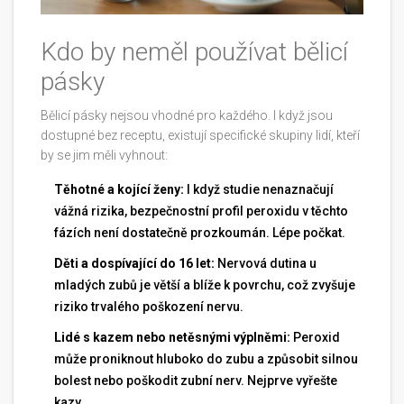
Kdo by neměl používat bělicí
pásky
Bělicí pásky nejsou vhodné pro každého. I když jsou
dostupné bez receptu, existují specifické skupiny lidí, kteří
by se jim měli vyhnout:
Těhotné a kojící ženy:
I když studie nenaznačují
vážná rizika, bezpečnostní profil peroxidu v těchto
fázích není dostatečně prozkoumán. Lépe počkat.
Děti a dospívající do 16 let:
Nervová dutina u
mladých zubů je větší a blíže k povrchu, což zvyšuje
riziko trvalého poškození nervu.
Lidé s kazem nebo netěsnými výplněmi:
Peroxid
může proniknout hluboko do zubu a způsobit silnou
bolest nebo poškodit zubní nerv. Nejprve vyřešte
kazy.