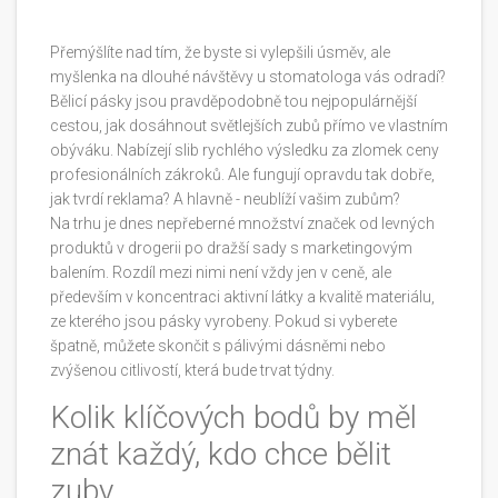
Přemýšlíte nad tím, že byste si vylepšili úsměv, ale
myšlenka na dlouhé návštěvy u stomatologa vás odradí?
Bělicí pásky jsou pravděpodobně tou nejpopulárnější
cestou, jak dosáhnout světlejších zubů přímo ve vlastním
obýváku. Nabízejí slib rychlého výsledku za zlomek ceny
profesionálních zákroků. Ale fungují opravdu tak dobře,
jak tvrdí reklama? A hlavně - neublíží vašim zubům?
Na trhu je dnes nepřeberné množství značek od levných
produktů v drogerii po dražší sady s marketingovým
balením. Rozdíl mezi nimi není vždy jen v ceně, ale
především v koncentraci aktivní látky a kvalitě materiálu,
ze kterého jsou pásky vyrobeny. Pokud si vyberete
špatně, můžete skončit s pálivými dásněmi nebo
zvýšenou citlivostí, která bude trvat týdny.
Kolik klíčových bodů by měl
znát každý, kdo chce bělit
zuby