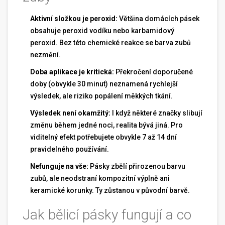
Aktivní složkou je peroxid:
Většina domácích pásek
obsahuje peroxid vodíku nebo karbamidový
peroxid. Bez této chemické reakce se barva zubů
nezmění.
Doba aplikace je kritická:
Překročení doporučené
doby (obvykle 30 minut) neznamená rychlejší
výsledek, ale riziko popálení měkkých tkání.
Výsledek není okamžitý:
I když některé značky slibují
změnu během jedné noci, realita bývá jiná. Pro
viditelný efekt potřebujete obvykle 7 až 14 dní
pravidelného používání.
Nefunguje na vše:
Pásky zbělí přirozenou barvu
zubů, ale neodstraní kompozitní výplně ani
keramické korunky. Ty zůstanou v původní barvě.
Jak bělicí pásky fungují a co