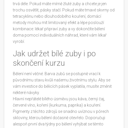
trvá déle. Pokud máte mírně žluté zuby a chcete je jen
trochu osvětlit, pásky stačí. Pokud máte tmavé skvrny od
tetracyklinu nebo dlouhodobého kouření, domácí
metody mohou mít limitovaný efekt a lépe poslouží
kombinace: lékař připraví zuby a vy dokončíte bělení
doma pomocí individuálních náhrad, které vám lékař
vyrobí.
Jak udržet bílé zuby i po
skončení kurzu
Bělení není věčné. Barva zubů se postupně vrací k
původnímu stavu kvůli našemu životnímu stylu. Aby se
vám investice do bělicích pásek vyplatila, musíte změnit
některé návyky.
Hlavní nepřátelé bílého úsměvu jsou káva, černý čaj,
červené víno, koření (kurkuma, paprika) a kouření.
Pigmenty z těchto zdrojů se snadno uvíznou v pórech
skloviny, kterou bělení dočasně otevřelo. Doporučuji
alespoň první dva týdny po bělení vyhýbat se těmto