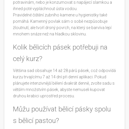
potravinám, nebo je konzumovat s napájecí slamkou a
ihned poté vypláchnout ústa vodou.
Pravidelné čištění zubního kamene u hygienistky také
pomáhá. Kamenný povlak sám o sobě nezpůsobuje
žloutnutí, ale tvoří drsný povrch, na který se barvíva lepí
mnohem snáze než na hladkou sklovinu.
Kolik bělicích pásek potřebuji na
celý kurz?
Většina sad obsahuje 14 až 28 párů pásek, což odpovídá
kurzu trvajícímu 7 až 14 dní při denní aplikaci. Pokud
plánujete intenzivnější bělení dvakrát denně, zvolte sadu s
větším množstvím pásek, abyste nemuseli kupovat
druhou krabici uprostřed procesu.
Můžu používat bělicí pásky spolu
s bělicí pastou?