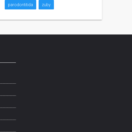
parodontitida
zuby