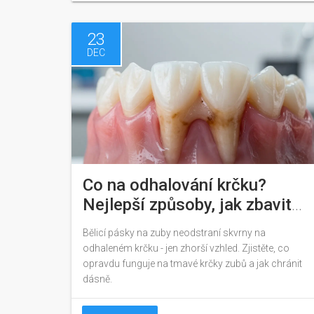
23
DEC
Co na odhalování krčku?
Nejlepší způsoby, jak zbavit
zubů odolných skvrn
Bělicí pásky na zuby neodstraní skvrny na
odhaleném krčku - jen zhorší vzhled. Zjistěte, co
opravdu funguje na tmavé krčky zubů a jak chránit
dásně.