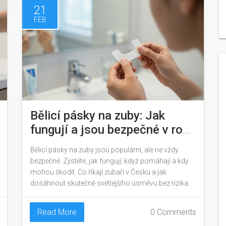
21
FEB
Bělicí pásky na zuby: Jak
fungují a jsou bezpečné v roce
2026?
Bělicí pásky na zuby jsou populární, ale ne vždy
bezpečné. Zjistěte, jak fungují, když pomáhají a kdy
mohou škodit. Co říkají zubaři v Česku a jak
dosáhnout skutečně světlejšího úsměvu bez rizika.
Read More
0 Comments