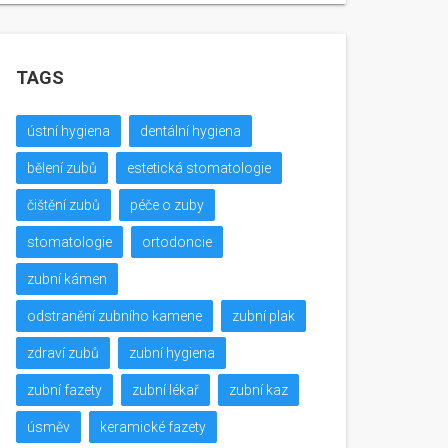
TAGS
ústní hygiena
dentální hygiena
bělení zubů
estetická stomatologie
čištění zubů
péče o zuby
stomatologie
ortodoncie
zubní kámen
odstranění zubního kamene
zubní plak
zdraví zubů
zubní hygiena
zubní fazety
zubní lékař
zubní kaz
úsměv
keramické fazety