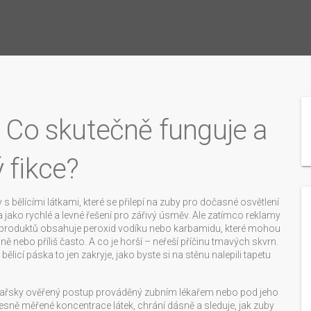
: Co skutečně funguje a
 fikce?
s bělícími látkami, které se přilepí na zuby pro dočasné osvětlení
 jako rychlé a levné řešení pro zářivý úsměv
.
Ale zatímco reklamy
ěchto produktů obsahuje peroxid vodíku nebo karbamidu, které mohou
ně nebo příliš často. A co je horší – neřeší příčinu tmavých skvrn.
icí páska to jen zakryje, jako byste si na stěnu nalepili tapetu
kařsky ověřený postup prováděný zubním lékařem nebo pod jeho
řesně měřené koncentrace látek, chrání dásně a sleduje, jak zuby