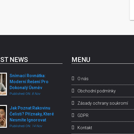
ST NEWS
MENU
Snímací Rovnátka:
O nás
Moderní Řešení Pro
Dokonalý Úsměv
Obchodní podmínky
Published ON:
8 Nov
Zásady ochrany soukromí
Jak Poznat Rakovinu
Čelisti? Příznaky, Které
GDPR
Nesmíte Ignorovat
Published ON:
14 Nov
Kontakt