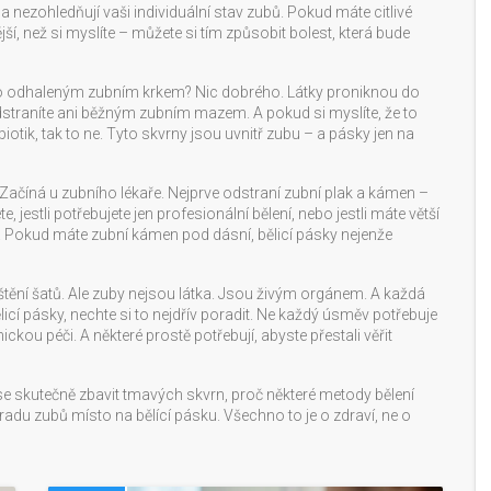
a nezohledňují vaši individuální stav zubů. Pokud máte citlivé
í, než si myslíte – můžete si tím způsobit bolest, která bude
ebo odhaleným zubním krkem? Nic dobrého. Látky proniknou do
dstraníte ani běžným zubním mazem. A pokud si myslíte, že to
tik, tak to ne. Tyto skvrny jsou uvnitř zubu – a pásky jen na
Začíná u zubního lékaře. Nejprve odstraní zubní plak a kámen –
 jestli potřebujete jen profesionální bělení, nebo jestli máte větší
. Pokud máte zubní kámen pod dásní, bělicí pásky nejenže
čištění šatů. Ale zuby nejsou látka. Jsou živým orgánem. A každá
cí pásky, nechte si to nejdřív poradit. Ne každý úsměv potřebuje
ickou péči. A některé prostě potřebují, abyste přestali věřit
 se skutečně zbavit tmavých skvrn, proč některé metody bělení
náhradu zubů místo na bělící pásku. Všechno to je o zdraví, ne o