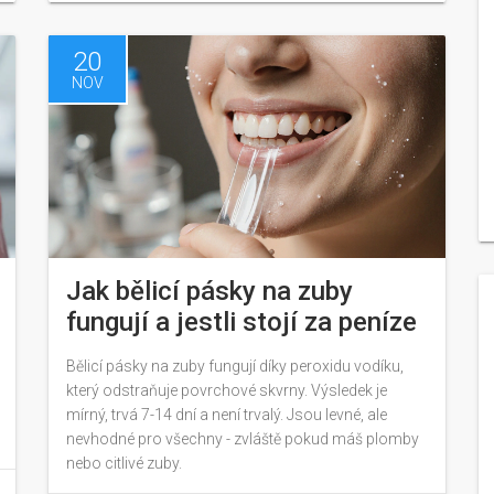
20
NOV
Jak bělicí pásky na zuby
fungují a jestli stojí za peníze
Bělicí pásky na zuby fungují díky peroxidu vodíku,
který odstraňuje povrchové skvrny. Výsledek je
mírný, trvá 7-14 dní a není trvalý. Jsou levné, ale
nevhodné pro všechny - zvláště pokud máš plomby
nebo citlivé zuby.