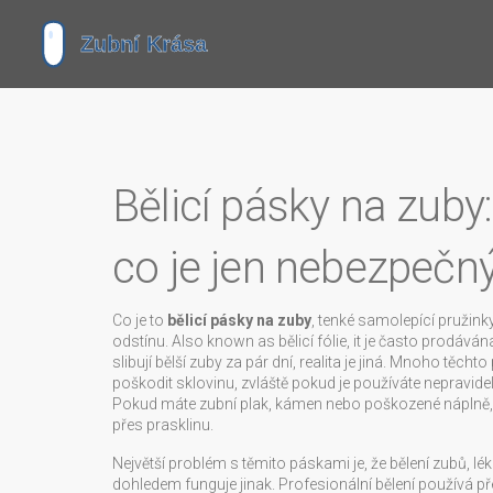
Bělicí pásky na zuby
co je jen nebezpečný
Co je to
bělicí pásky na zuby
,
tenké samolepící pružinky 
odstínu
. Also known as
bělicí fólie
, it
je často prodávána
slibují bělší zuby za pár dní, realita je jiná. Mnoho t
poškodit sklovinu, zvláště pokud je používáte nepravidel
Pokud máte zubní plak, kámen nebo poškozené náplně, běl
přes prasklinu.
Největší problém s těmito páskami je, že
bělení zubů
,
lé
dohledem
funguje jinak. Profesionální bělení používá p