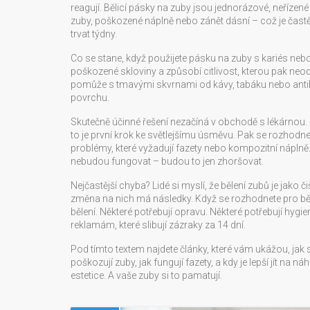
reagují. Bělicí pásky na zuby jsou jednorázové, neřízené 
zuby, poškozené náplně nebo zánět dásní – což je častějš
trvat týdny.
Co se stane, když použijete pásku na zuby s kariés n
poškozené skloviny a způsobí citlivost, kterou pak neo
pomůže s tmavými skvrnami od kávy, tabáku nebo antibio
povrchu.
Skutečně účinné řešení nezačíná v obchodě s lékárnou. 
to je první krok ke světlejšímu úsměvu. Pak se rozhodnete,
problémy, které vyžadují fazety nebo kompozitní náplně
nebudou fungovat – budou to jen zhoršovat.
Nejčastější chyba? Lidé si myslí, že bělení zubů je jako 
změna na nich má následky. Když se rozhodnete pro běli
bělení. Některé potřebují opravu. Některé potřebují hygien
reklamám, které slibují zázraky za 14 dní.
Pod tímto textem najdete články, které vám ukážou, jak
poškozují zuby, jak fungují fazety, a kdy je lepší jít na 
estetice. A vaše zuby si to pamatují.