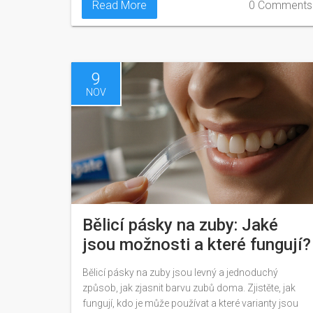
Read More
0 Comments
9
NOV
Bělicí pásky na zuby: Jaké
jsou možnosti a které fungují?
Bělicí pásky na zuby jsou levný a jednoduchý
způsob, jak zjasnit barvu zubů doma. Zjistěte, jak
fungují, kdo je může používat a které varianty jsou