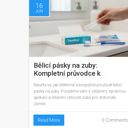
16
JUN
Bělicí pásky na zuby:
Kompletní průvodce k
bezpečnému bělení doma
Naučte se, jak efektivně a bezpečně používat bělicí
pásky na zuby. Poradíme vám s výběrem, správnou
aplikací a řešením citlivosti zubů pro dokonalý
úsměv.
Read More
0 Comments