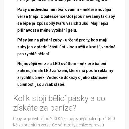
Pásy s individuálním tvarováním
- některé novější
verze (např. Opalescence Go) jsou navrženy tak, aby
se lépe přizpůsobily tvaru vašich zubů. Mají lepší
přilnavost a méně vytékání gelu.
Pásy jen na přední zuby
- určené pro ty, kdo mají
zuby jen v přední části úst. Jsou užší a kratší, vhodné
pro rychlé bělení.
Nejnovější verze s LED světlem
- některé balení
zahrnují malé LED zařízení, které má podle reklamy
zrychlit účinek. Vědecké důkazy o jeho skutečné
účinnosti jsou však slabé.
Kolik stojí bělicí pásky a co
získáte za peníze?
Ceny se pohybují od 200 Kč za nejlevnější balení po 1 500
Kč za premium verze. Co vám za ty peníze opravdu