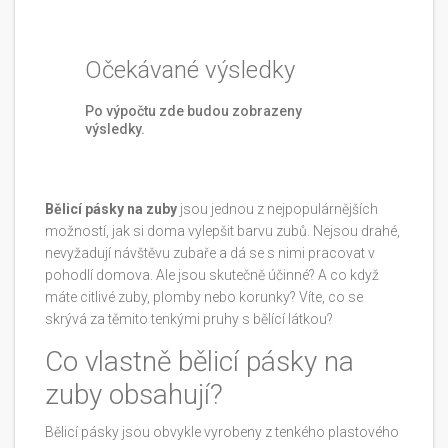
Očekávané výsledky
Po výpočtu zde budou zobrazeny
výsledky.
Bělicí pásky na zuby
jsou jednou z nejpopulárnějších
možností, jak si doma vylepšit barvu zubů. Nejsou drahé,
nevyžadují návštěvu zubaře a dá se s nimi pracovat v
pohodlí domova. Ale jsou skutečně účinné? A co když
máte citlivé zuby, plomby nebo korunky? Víte, co se
skrývá za těmito tenkými pruhy s bělící látkou?
Co vlastně bělicí pásky na
zuby obsahují?
Bělicí pásky jsou obvykle vyrobeny z tenkého plastového