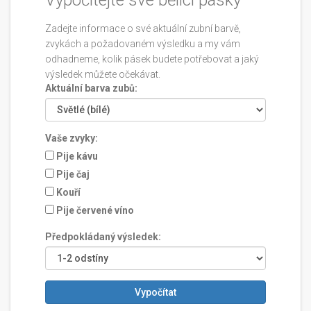
Vypočítejte své bělicí pásky
Zadejte informace o své aktuální zubní barvě,
zvykách a požadovaném výsledku a my vám
odhadneme, kolik pásek budete potřebovat a jaký
výsledek můžete očekávat.
Aktuální barva zubů:
Vaše zvyky:
Pije kávu
Pije čaj
Kouří
Pije červené víno
Předpokládaný výsledek:
Vypočítat