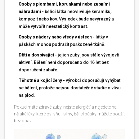
Osoby s plombami, korunkami nebo zubními
náhradami
- bělicí látka neovlivňuje keramiku,
kompozit nebo kov. Výsledek bude nevýrazný a
může vytvořit neestetický kontrast.
Osoby s nádory nebo vředy v ústech
- látky v
páskách mohou podražit poškozené tkáně.
Děti a dospívající
- jejich zuby jsou stále vývojově
aktivní. Bělení není doporučeno do 16 let bez
doporučení zubaře.
Těhotné a kojící ženy
- výrobci doporučují vyhýbat
se bělení, protože nejsou dostatečné studie o vlivu
na plod.
Pokud máte zdravé zuby, nejste alergičtí a nejedete na
nějaké léky, které ovlivňují sliny, bělicí pásky můžete použít
bez obav.