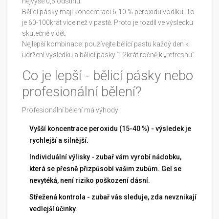
nejvýše 0,5 odstínu.
Bělicí pásky mají koncentraci 6-10 % peroxidu vodíku. To
je 60-100krát více než v pastě. Proto je rozdíl ve výsledku
skutečně vidět.
Nejlepší kombinace: používejte bělící pastu každý den k
udržení výsledku a bělicí pásky 1-2krát ročně k „refreshu“.
Co je lepší - bělicí pásky nebo
profesionální bělení?
Profesionální bělení má výhody:
Vyšší koncentrace peroxidu (15-40 %) - výsledek je
rychlejší a silnější.
Individuální výlisky - zubař vám vyrobí nádobku,
která se přesně přizpůsobí vašim zubům. Gel se
nevytéká, není riziko poškození dásní.
Střežená kontrola - zubař vás sleduje, zda nevznikají
vedlejší účinky.