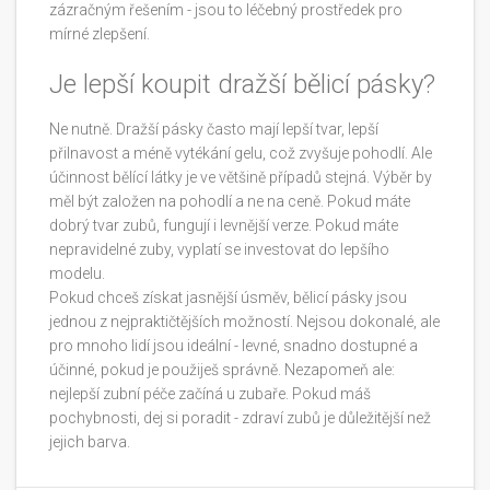
zázračným řešením - jsou to léčebný prostředek pro
mírné zlepšení.
Je lepší koupit dražší bělicí pásky?
Ne nutně. Dražší pásky často mají lepší tvar, lepší
přilnavost a méně vytékání gelu, což zvyšuje pohodlí. Ale
účinnost bělící látky je ve většině případů stejná. Výběr by
měl být založen na pohodlí a ne na ceně. Pokud máte
dobrý tvar zubů, fungují i levnější verze. Pokud máte
nepravidelné zuby, vyplatí se investovat do lepšího
modelu.
Pokud chceš získat jasnější úsměv, bělicí pásky jsou
jednou z nejpraktičtějších možností. Nejsou dokonalé, ale
pro mnoho lidí jsou ideální - levné, snadno dostupné a
účinné, pokud je použiješ správně. Nezapomeň ale:
nejlepší zubní péče začíná u zubaře. Pokud máš
pochybnosti, dej si poradit - zdraví zubů je důležitější než
jejich barva.