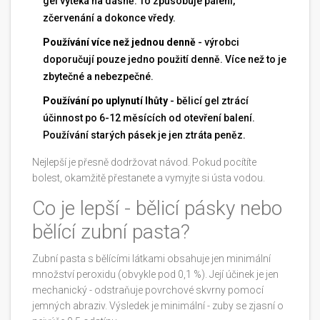
gel vytéká na dásně. To způsobuje pálení,
zčervenání a dokonce vředy.
Používání více než jednou denně
- výrobci
doporučují pouze jedno použití denně. Více než to je
zbytečné a nebezpečné.
Používání po uplynutí lhůty
- bělicí gel ztrácí
účinnost po 6-12 měsících od otevření balení.
Používání starých pásek je jen ztráta peněz.
Nejlepší je přesně dodržovat návod. Pokud pocítíte
bolest, okamžitě přestanete a vymyjte si ústa vodou.
Co je lepší - bělicí pásky nebo
bělící zubní pasta?
Zubní pasta s bělícími látkami obsahuje jen minimální
množství peroxidu (obvykle pod 0,1 %). Její účinek je jen
mechanický - odstraňuje povrchové skvrny pomocí
jemných abraziv. Výsledek je minimální - zuby se zjasní o