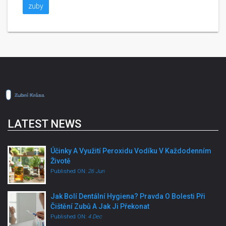
zuby
LATEST NEWS
Účinky A Využití Peroxidu Vodíku V Každodenním
Životě
Published ON:
26 Jun
Jak Bolí Dentální Hygiena? Pravda O Bolesti Při
Čištění Zubů A Jak Ji Překonat
Published ON:
4 Dec