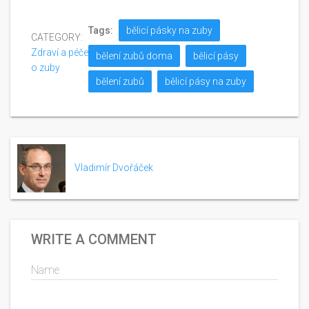
Tags:
bělicí pásky na zuby
CATEGORY:
Zdraví a péče
bělení zubů doma
bělicí pásy
o zuby
bělení zubů
bělicí pásy na zuby
Vladimír Dvořáček
WRITE A COMMENT
Name