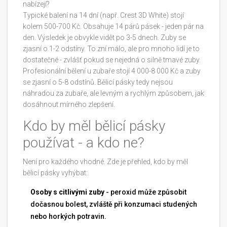
nabízejí?
Typické balení na 14 dní (např. Crest 3D White) stojí
kolem 500-700 Kč. Obsahuje 14 párů pásek - jeden pár na
den. Výsledek je obvykle vidět po 3-5 dnech. Zuby se
zjasní o 1-2 odstíny. To zní málo, ale pro mnoho lidí je to
dostatečné - zvlášť pokud se nejedná o silně tmavé zuby.
Profesionální bělení u zubaře stojí 4 000-8 000 Kč a zuby
se zjasní o 5-8 odstínů. Bělicí pásky tedy nejsou
náhradou za zubaře, ale levným a rychlým způsobem, jak
dosáhnout mírného zlepšení.
Kdo by měl bělicí pásky
používat - a kdo ne?
Není pro každého vhodné. Zde je přehled, kdo by měl
bělicí pásky vyhýbat:
Osoby s citlivými zuby
- peroxid může způsobit
dočasnou bolest, zvláště při konzumaci studených
nebo horkých potravin.