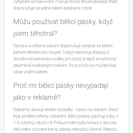
vyhýbání se barvivům. Pokud chceš dlouhodobější efekt,
doporučuje se jedno bělení páskami ročně.
Můžu používat bělicí pásky, když
jsem těhotná?
Výrobci a většina zubařů doporučují vyhýbat se bělení
během těhotenství i kojení. I když neexistují důkazy o
škodlivosti peroxidu vodíku pro plod, je lepší se vyhnout
jakýmkoli nezbytným rizikům. Po porodu se můžete bez
obav vrátit k bělení.
Proč mi bělicí pásky nevypadají
jako v reklamě?
Reklamy ukazují ideální výsledky - často na zubech, které
byly předtím běleny zubařem. Bělicí pásky zjasňují zuby o
1-2 odstíny, nikoli o 8. Pokud máte zuby tmavé z důvodu
léků nebo vrozené barvy, pásky nebudou účinné. Nejsou