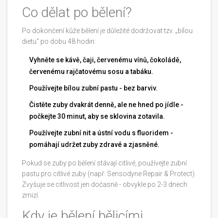
Co dělat po bělení?
Po dokončení kůže bělení je důležité dodržovat tzv. „bílou
dietu“ po dobu 48 hodin:
Vyhněte se kávě, čaji, červenému vínů, čokoládě,
červenému rajčatovému sosu a tabáku.
Používejte bílou zubní pastu - bez barviv.
Čistěte zuby dvakrát denně, ale ne hned po jídle -
počkejte 30 minut, aby se sklovina zotavila.
Používejte zubní nit a ústní vodu s fluoridem -
pomáhají udržet zuby zdravé a zjasněné.
Pokud se zuby po bělení stávají citlivé, používejte zubní
pastu pro citlivé zuby (např. Sensodyne Repair & Protect).
Zvyšuje se citlivost jen dočasně - obvykle po 2-3 dnech
zmizí.
Kdy je bělení bělicími