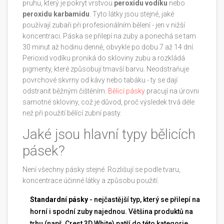
pruhu, který je pokryt vrstvou
peroxidu vodíku
nebo
peroxidu karbamidu
. Tyto látky jsou stejné, jaké
používají zubaři při profesionálním bělení - jen v nižší
koncentraci. Páska se přilepí na zuby a ponechá se tam
30 minut až hodinu denně, obvykle po dobu 7 až 14 dní.
Perioxid vodíku proniká do skloviny zubu a rozkládá
pigmenty, které způsobují tmavší barvu. Neodstraňuje
povrchové skvrny od kávy nebo tabáku - ty se dají
odstranit běžným čištěním.
Bělicí pásky
pracují na úrovni
samotné skloviny, což je důvod, proč výsledek trvá déle
než při použití bělící zubní pasty.
Jaké jsou hlavní typy bělicích
pásek?
Není všechny pásky stejné. Rozlišují se podle tvaru,
koncentrace účinné látky a způsobu použití.
Standardní pásky
- nejčastější typ, který se přilepí na
horní i spodní zuby najednou. Většina produktů na
trhu (např. Crest 3D White) patří do této kategorie.