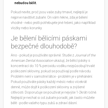
nebudou bělit.
Pokud nevíte, proč jsou vaše zuby tmavé, nejlepší je
nejprve navštívit zubaře. On vám řekne, zda je bělení
vhodné - nebo jestli potřebujete jiné řešení, jako například
vložky nebo korunky.
Je bělení bělicími páskami
bezpečné dlouhodobě?
Ano - pokud je používáte správně. Studie z
Journal of the
American Dental Association
ukazují, že bělicí pásky s
koncentrací do 10 % peroxidu vodíku nezpůsobují trvalé
poškození skloviny, pokud se používají podle návodu.
Problém není v samotné látce - problém je v přehánění.
Pokud používáte pásky každý měsíc nebo vícekrát
denně, může dojít k poškození skloviny a zvýšené
citlivosti. Doporučuje se používat je nejvýše 1-2krát ročně.
Nejlepší je nechat si od zubaře poradit, jak často můžete
bělit - podle vašeho typu zubů a zdraví dásní.