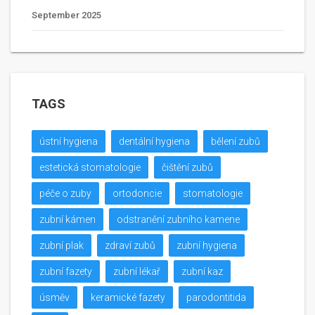
September 2025
TAGS
ústní hygiena
dentální hygiena
bělení zubů
estetická stomatologie
čištění zubů
péče o zuby
ortodoncie
stomatologie
zubní kámen
odstranění zubního kamene
zubní plak
zdraví zubů
zubní hygiena
zubní fazety
zubní lékař
zubní kaz
úsměv
keramické fazety
parodontitida