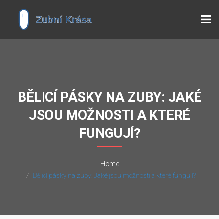
BĚLICÍ PÁSKY NA ZUBY: JAKÉ
JSOU MOŽNOSTI A KTERÉ
FUNGUJÍ?
Home
Bělicí pásky na zuby: Jaké jsou možnosti a které fungují?