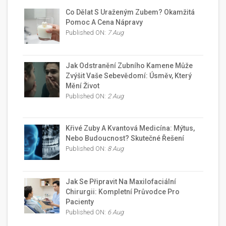
Co Dělat S Uraženým Zubem? Okamžitá
Pomoc A Cena Nápravy
Published ON:
7 Aug
Jak Odstranění Zubního Kamene Může
Zvýšit Vaše Sebevědomí: Úsměv, Který
Mění Život
Published ON:
2 Aug
Křivé Zuby A Kvantová Medicína: Mýtus,
Nebo Budoucnost? Skutečné Řešení
Published ON:
8 Aug
Jak Se Připravit Na Maxilofaciální
Chirurgii: Kompletní Průvodce Pro
Pacienty
Published ON:
6 Aug