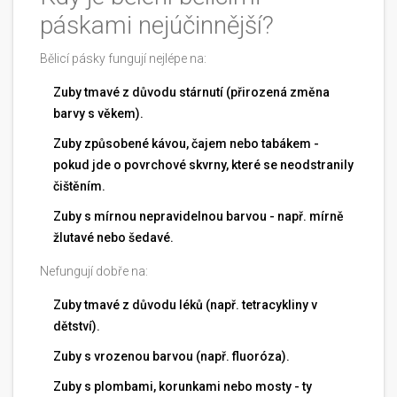
páskami nejúčinnější?
Bělicí pásky fungují nejlépe na:
Zuby tmavé z důvodu stárnutí (přirozená změna
barvy s věkem).
Zuby způsobené kávou, čajem nebo tabákem -
pokud jde o povrchové skvrny, které se neodstranily
čištěním.
Zuby s mírnou nepravidelnou barvou - např. mírně
žlutavé nebo šedavé.
Nefungují dobře na:
Zuby tmavé z důvodu léků (např. tetracykliny v
dětství).
Zuby s vrozenou barvou (např. fluoróza).
Zuby s plombami, korunkami nebo mosty - ty