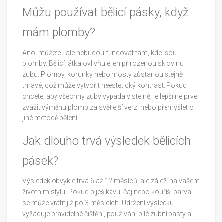
Můžu používat bělicí pásky, když
mám plomby?
Ano, můžete - ale nebudou fungovat tam, kde jsou
plomby. Bělicí látka ovlivňuje jen přirozenou sklovinu
zubu. Plomby, korunky nebo mosty zůstanou stejně
tmavé, což může vytvořit neestetický kontrast. Pokud
chcete, aby všechny zuby vypadaly stejně, je lepší nejprve
zvážit výměnu plomb za světlejší verzi nebo přemýšlet o
jiné metodě bělení.
Jak dlouho trvá výsledek bělicích
pásek?
Výsledek obvykle trvá 6 až 12 měsíců, ale záleží na vašem
životním stylu. Pokud piješ kávu, čaj nebo kouříš, barva
se může vrátit již po 3 měsících. Udržení výsledku
vyžaduje pravidelné čištění, používání bílé zubní pasty a