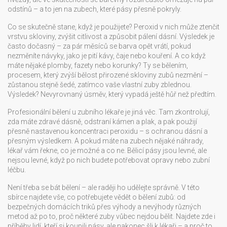
odstínů – a to jen na zubech, které pásy přesně pokryly.
Co se skutečně stane, když je použijete? Peroxid v nich může ztenčit
vrstvu skloviny, zvýšit citlivost a způsobit pálení dásní. Výsledek je
často dočasný – za pár měsíců se barva opět vrátí, pokud
nezměníte návyky, jako je pití kávy, čaje nebo kouření. A co když
máte nějaké plomby, fazety nebo korunky? Ty se
bělením
,
procesem, který zvýší bělost přirozené skloviny zubů
nezmění –
zůstanou stejně šedé, zatímco vaše vlastní zuby zblednou.
Výsledek? Nevyrovnaný úsměv, který vypadá ještě hůř než předtím.
Profesionální bělení u zubního lékaře je jiná věc. Tam zkontrolují,
zda máte zdravé dásně, odstraní kámen a plak, a pak použijí
přesně nastavenou koncentraci peroxidu – s ochranou dásní a
přesným výsledkem. A pokud máte na zubech nějaké náhrady,
lékař vám řekne, co je možné a co ne. Bělicí pásy jsou levné, ale
nejsou levné, když po nich budete potřebovat opravy nebo zubní
léčbu.
Není třeba se bát bělení – ale raději ho udělejte správně. V této
sbírce najdete vše, co potřebujete vědět o bělení zubů: od
bezpečných domácích triků přes výhody a nevýhody různých
metod až po to, proč některé zuby vůbec nejdou bělit. Najdete zde i
příběhy lidí, kteří si koupili pásy, ale nakonec šli k lékaři – a proč to