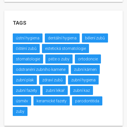
TAGS
ústní hygiena
dentální hygiena
bělení zubů
čištění zubů
estetická stomatologie
stomatologie
péče o zuby
ortodoncie
odstranění zubního kamene
zubní kámen
zubní plak
zdraví zubů
zubní hygiena
zubní fazety
zubní lékař
zubní kaz
úsměv
keramické fazety
parodontitida
zuby