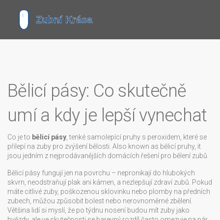
Bělicí pásy: Co skutečně
umí a kdy je lepší vynechat
Co je to
bělicí pásy
,
tenké samolepící pruhy s peroxidem, které se
přilepí na zuby pro zvýšení bělosti
. Also known as
bělicí pruhy
, it
jsou jedním z nejprodávanějších domácích řešení pro bělení zubů
.
Bělicí pásy fungují jen na povrchu – nepronikají do hlubokých
skvrn, neodstraňují plak ani kámen, a nezlepšují zdraví zubů. Pokud
máte citlivé zuby, poškozenou sklovinku nebo plomby na předních
zubech, můžou způsobit bolest nebo nerovnoměrné zbělení.
Většina lidí si myslí, že po týdnu nosení budou mít zuby jako
hvězdy, ale ve skutečnosti se barevný rozdíl často omezuje na pár