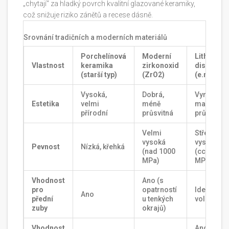
„chytají“ za hladký povrch kvalitní glazované keramiky,
což snižuje riziko zánětů a recese dásně.
Srovnání tradičních a moderních materiálů
Porchelínová
Moderní
Lithium-
Vlastnost
keramika
zirkonoxid
disilikát
(starší typ)
(ZrO2)
(e.max)
Vysoká,
Dobrá,
Vynikající,
Estetika
velmi
méně
maximáln
přírodní
průsvitná
průsvitno
Velmi
Střední až
vysoká
vysoká
Pevnost
Nízká, křehká
(nad 1000
(cca 400
MPa)
MPa)
Vhodnost
Ano (s
pro
opatrností
Ideální
Ano
přední
u tenkých
volba
zuby
okrajů)
Vhodnost
Ano, při