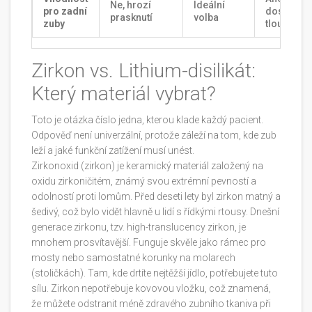
Ne, hrozí
Ideální
pro zadní
dostatečn
prasknutí
volba
zuby
tloušťce
Zirkon vs. Lithium-disilikát:
Který materiál vybrat?
Toto je otázka číslo jedna, kterou klade každý pacient.
Odpověď není univerzální, protože záleží na tom, kde zub
leží a jaké funkční zatížení musí unést.
Zirkonoxid (zirkon)
je
keramický materiál založený na
oxidu zirkoničitém, známý svou extrémní pevností a
odolností proti lomům
. Před deseti lety byl zirkon matný a
šedivý, což bylo vidět hlavně u lidí s řídkými rtousy. Dnešní
generace zirkonu, tzv. high-translucency zirkon, je
mnohem prosvítavější. Funguje skvěle jako rámec pro
mosty nebo samostatné korunky na molarech
(stoličkách). Tam, kde drtíte nejtěžší jídlo, potřebujete tuto
sílu. Zirkon nepotřebuje kovovou vložku, což znamená,
že můžete odstranit méně zdravého zubního tkaniva při