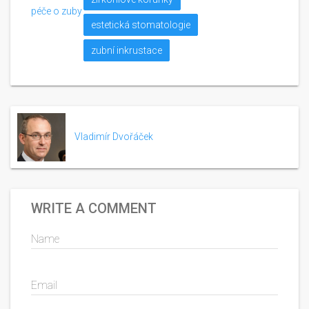
péče o zuby
estetická stomatologie
zubní inkrustace
Vladimír Dvořáček
WRITE A COMMENT
Name
Email