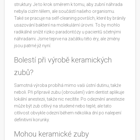
struktury. Je to krok směrem k tomu, aby zubní náhrada
nebyla cizím tělem, ale součástí našeho organismu.
Také se pracuje na self-cleaning površích, které by bránily
usazování bakterií na molekulární úrovni. To by mohlo
radikálně snížit riziko paradontózy u pacientů sčetnými
náhradami. Jsme teprve na začátku této éry, ale změny
jsou patrné již nyní.
Bolestí při výrobě keramických
zubů?
Samotná výroba probíhá mimo vaši ústní dutinu, takže
neboli. Při přípravě zubu (obroušení) vám dentist aplikuje
lokální anestezii, takže nic necítíte. Po odeznění anestezie
může být zub citlivý na studené nebo teplé, ale tato
citlivost obvykle odezní během několika dní po nalepení
definitivní korunky.
Mohou keramické zuby