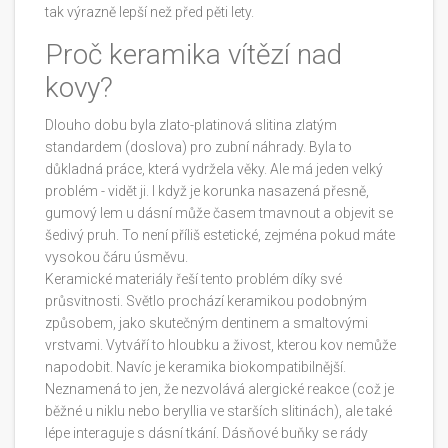
tak výrazně lepší než před pěti lety.
Proč keramika vítězí nad
kovy?
Dlouho dobu byla zlato-platinová slitina zlatým
standardem (doslova) pro zubní náhrady. Byla to
důkladná práce, která vydržela věky. Ale má jeden velký
problém - vidět ji. I když je korunka nasazená přesně,
gumový lem u dásní může časem tmavnout a objevit se
šedivý pruh. To není příliš estetické, zejména pokud máte
vysokou čáru úsměvu.
Keramické materiály řeší tento problém díky své
průsvitnosti. Světlo prochází keramikou podobným
způsobem, jako skutečným dentinem a smaltovými
vrstvami. Vytváří to hloubku a živost, kterou kov nemůže
napodobit. Navíc je keramika biokompatibilnější.
Neznamená to jen, že nezvolává alergické reakce (což je
běžné u niklu nebo beryllia ve starších slitinách), ale také
lépe interaguje s dásní tkání. Dásňové buňky se rády