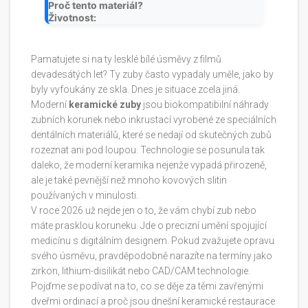
Proč tento materiál?
Životnost:
Pamatujete si na ty lesklé bílé úsměvy z filmů
devadesátých let? Ty zuby často vypadaly uměle, jako by
byly vyfoukány ze skla. Dnes je situace zcela jiná.
Moderní
keramické zuby
jsou
biokompatibilní náhrady
zubních korunek nebo inkrustací vyrobené ze speciálních
dentálních materiálů
, které se nedají od skutečných zubů
rozeznat ani pod loupou. Technologie se posunula tak
daleko, že moderní keramika nejenže vypadá přirozeně,
ale je také pevnější než mnoho kovových slitin
používaných v minulosti.
V roce 2026 už nejde jen o to, že vám chybí zub nebo
máte prasklou koruneku. Jde o precizní umění spojující
medicínu s digitálním designem. Pokud zvažujete opravu
svého úsměvu, pravděpodobně narazíte na termíny jako
zirkon, lithium-disilikát nebo CAD/CAM technologie.
Pojďme se podívat na to, co se děje za těmi zavřenými
dveřmi ordinací a proč jsou dnešní keramické restaurace