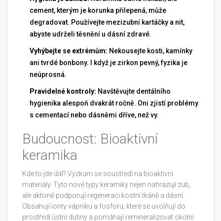
cement, kterým je korunka přilepená, může
degradovat. Používejte mezizubní kartáčky a nit,
abyste udrželi těsnění u dásní zdravé.
Vyhýbejte se extrémům:
Nekousejte kosti, kamínky
ani tvrdé bonbony. I když je zirkon pevný, fyzika je
neúprosná.
Pravidelné kontroly:
Navštěvujte dentálního
hygienika alespoň dvakrát ročně. Oni zjistí problémy
s cementací nebo dásněmi dříve, než vy.
Budoucnost: Bioaktivní
keramika
Kde to jde dál? Výzkum se soustředí na bioaktivní
materiály. Tyto nové typy keramiky nejen nahrazují zub,
ale aktivně podporují regeneraci kostní tkáně a dásní.
Obsahují ionty vápníku a fosforu, které se uvolňují do
prostředí ústní dutiny a pomáhají remineralizovat okolní