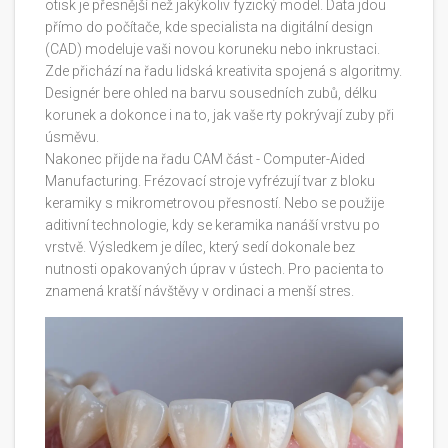
otisk je přesnější než jakýkoliv fyzický model. Data jdou
přímo do počítače, kde specialista na digitální design
(CAD) modeluje vaši novou koruneku nebo inkrustaci.
Zde přichází na řadu lidská kreativita spojená s algoritmy.
Designér bere ohled na barvu sousedních zubů, délku
korunek a dokonce i na to, jak vaše rty pokrývají zuby při
úsměvu.
Nakonec přijde na řadu CAM část - Computer-Aided
Manufacturing. Frézovací stroje vyfrézují tvar z bloku
keramiky s mikrometrovou přesností. Nebo se použije
aditivní technologie, kdy se keramika nanáší vrstvu po
vrstvě. Výsledkem je dílec, který sedí dokonale bez
nutnosti opakovaných úprav v ústech. Pro pacienta to
znamená kratší návštěvy v ordinaci a menší stres.