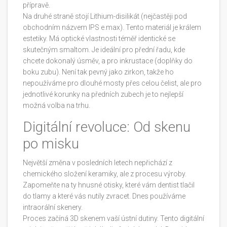
přípravě.
Na druhé straně stojí
Lithium-disilikát
(nejčastěji pod
obchodním názvem IPS e.max). Tento materiál je králem
estetiky. Má optické vlastnosti téměř identické se
skutečným smaltom. Je ideální pro přední řadu, kde
chcete dokonalý úsměv, a pro inkrustace (doplňky do
boku zubu). Není tak pevný jako zirkon, takže ho
nepoužíváme pro dlouhé mosty přes celou čelist, ale pro
jednotlivé korunky na předních zubech je to nejlepší
možná volba na trhu.
Digitální revoluce: Od skenu
po misku
Největší změna v posledních letech nepřichází z
chemického složení keramiky, ale z procesu výroby.
Zapomeňte na ty hnusné otisky, které vám dentist tlačil
do tlamy a které vás nutily zvracet. Dnes používáme
intraorální skenery.
Proces začíná 3D skenem vaší ústní dutiny. Tento digitální