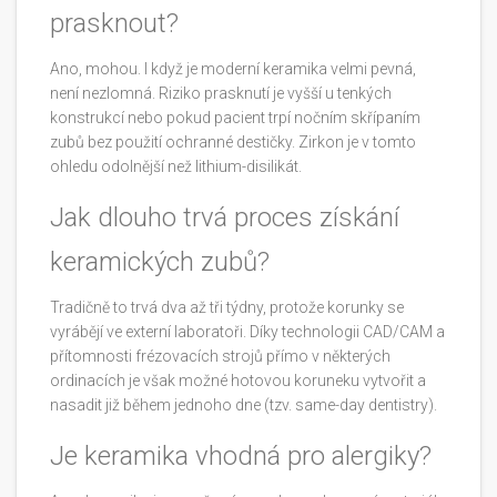
prasknout?
Ano, mohou. I když je moderní keramika velmi pevná,
není nezlomná. Riziko prasknutí je vyšší u tenkých
konstrukcí nebo pokud pacient trpí nočním skřípaním
zubů bez použití ochranné destičky. Zirkon je v tomto
ohledu odolnější než lithium-disilikát.
Jak dlouho trvá proces získání
keramických zubů?
Tradičně to trvá dva až tři týdny, protože korunky se
vyrábějí ve externí laboratoři. Díky technologii CAD/CAM a
přítomnosti frézovacích strojů přímo v některých
ordinacích je však možné hotovou koruneku vytvořit a
nasadit již během jednoho dne (tzv. same-day dentistry).
Je keramika vhodná pro alergiky?