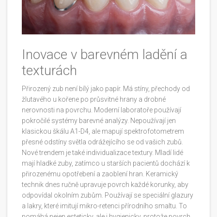
Inovace v barevném ladění a
texturách
Přirozený zub není bílý jako papír. Má stíny, přechody od
žlutavého u kořene po průsvitné hrany a drobné
nerovnosti na povrchu. Moderní laboratoře používají
pokročilé systémy barevné analýzy. Nepoužívají jen
klasickou škálu A1-D4, ale mapují spektrofotometrem
přesné odstíny světla odrážejícího se od vašich zubů.
Nové trendem je také individualizace textury. Mladí lidé
mají hladké zuby, zatímco u starších pacientů dochází k
přirozenému opotřebení a zaoblení hran. Keramický
technik dnes ručně upravuje povrch každé korunky, aby
odpovídal okolním zubům. Používají se speciální glazury
a lakry, které imitují mikro-retenci přírodního smaltu. To
pomáhá nejen esteticky, ale i hygienicky, protože povrch