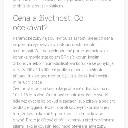
je obtížněji postižen plátkem.
Cena a životnost: Co
očekávat?
Keramické zuby nejsou levnou záležitostí, ale jejich cena
se pomalu vyrovnává s rostoucí dostupností
technologií. Zatímco jednoduchá porcelán-metalická
korunka mohla stát kolem 5-7 tisíc korun, kvalitní
zirkonová nebo lithium-disilikátová korunka se pohybuje
mezi 8 000 až 15 000 Kč podle regionu a složitosti
případu. Inkrustace mohou být ještě dražší kvůli vyšší
míře ruční práce.
Životnost moderní keramiky je obecně odhadována na
10 až 15 let a více. Zirkonové konstrukce často vydrží i
déle než dvacet let, pokud je základní zub zdravý a pacient
dodržuje hygienu. Rozdíl oproti kovovým korunám je v
tom, že keramika může prasknout, zatímco kov se
ohýbá. Proto je klíčové chránit keramiku před extrémními
silami, jako je kousání ledů nebo otevírání lahví zuby.