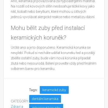
Ano, keramika je považována za hypoalergenní materiál.
Na rozdíl od kovových slitin neobsahuje těžké kovy jako
nikl, kobalt nebo beryllium, které mohou u citlivých
jedinců vyvolávat alergické reakce nebo metalózu dásní.
Mohu bělit zuby před instalací
keramických koruněk?
Určitě ano a je to doporučeno. Keramická korunka se
nevylebí. Pokud si necháte udělat koruneku teď a později
zbělíte ostatní zuby, bude vám nová korunka připadat
žlutá nebo nesourodá. Bělení provedte vždy před finálním
odběrem barev pro keramiku.
Tags:
keramické zuby
dentální keramika
CATEGORY:
Zdraví a
zirkoniové korunky