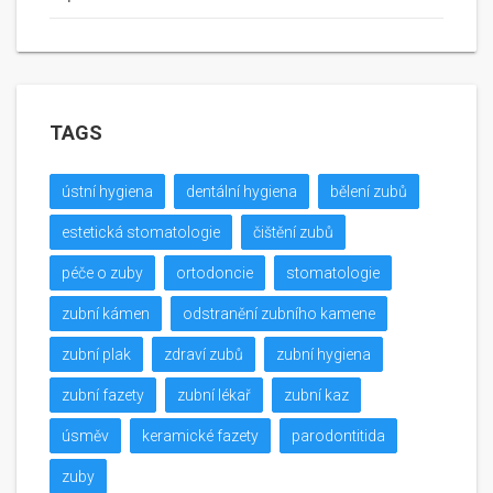
TAGS
ústní hygiena
dentální hygiena
bělení zubů
estetická stomatologie
čištění zubů
péče o zuby
ortodoncie
stomatologie
zubní kámen
odstranění zubního kamene
zubní plak
zdraví zubů
zubní hygiena
zubní fazety
zubní lékař
zubní kaz
úsměv
keramické fazety
parodontitida
zuby