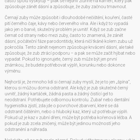
často spolu vyskytují – plak se nejdřív ztuhne na kámen, který pak
způsobuje zánět dásní a způsobuje, že zuby začnou tmavnout.
Černají zuby může způsobit i dlouhodobé nečištění, kouření, časté
pití černého čaje, kávy nebo červeného vína. Ale i když to vypadá
jako jen o barvě, skutečný problém je uvnitř. Když se zub začne
černat od strany nebo mezi zuby, často to znamená, že
zánět
dásní
,
počáteční fáze parodontitidy, která ničí tkáně kolem zubu
už
pokročila. Tento zánět nejenom způsobuje krvácení dásní, ale také
způsobuje, že zub ztrácí podporu – a pak se může začít hýbat nebo
vypadat. Pokud to ignorujete, černý zub může být jen první
známkou, že budete potřebovat výplň, korunku nebo dokonce
výměnu.
Nejhorší je, že mnoho lidí si černají zuby myslí, že je to jen „špína“,
kterou si můžou doma odstranit. Ale když je zub skutečně černý
uvnitř, žádný kartáček, žádná pasta a žádný čistící gel to
neodstraní. Potřebujete odbornou kontrolu. Zubař nebo dentální
hygienistka zjistí, zda jde o povrchové zbarvení, které se dá
odstranit čištěním, nebo o hluboký kaz, který už potřebuje výplň.
Pokud už je kaz v zubní dřeni, může být potřeba kořenová léčba. A
pokud je zub zcela zničený, může být jedinou možností jeho
odstranění a náhrada.