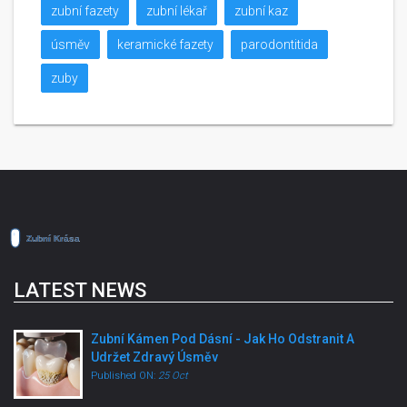
zubní fazety
zubní lékař
zubní kaz
úsměv
keramické fazety
parodontitida
zuby
LATEST NEWS
Zubní Kámen Pod Dásní - Jak Ho Odstranit A
Udržet Zdravý Úsměv
Published ON:
25 Oct