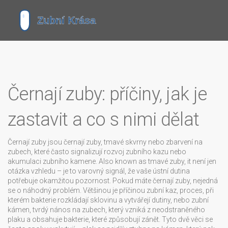
Černají zuby: příčiny, jak je
zastavit a co s nimi dělat
Černají zuby jsou
černají zuby
,
tmavé skvrny nebo zbarvení na
zubech, které často signalizují rozvoj zubního kazu nebo
akumulaci zubního kamene
. Also known as
tmavé zuby
, it
není jen
otázka vzhledu – je to varovný signál, že vaše ústní dutina
potřebuje okamžitou pozornost
.
Pokud máte černají zuby, nejedná
se o náhodný problém. Většinou je příčinou
zubní kaz
,
proces, při
kterém bakterie rozkládají sklovinu a vytvářejí dutiny
, nebo
zubní
kámen
,
tvrdý nános na zubech, který vzniká z neodstraněného
plaku a obsahuje bakterie, které způsobují zánět
. Tyto dvě věci se