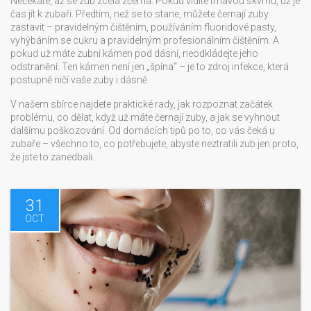
Nečekáte, až se zub zcela zčerná. Pokud vidíte tmavou skvrnu, už je
čas jít k zubaři. Předtím, než se to stane, můžete černají zuby
zastavit – pravidelným čištěním, používáním fluoridové pasty,
vyhýbáním se cukru a pravidelným profesionálním čištěním. A
pokud už máte zubní kámen pod dásní, neodkládejte jeho
odstranění. Ten kámen není jen „špína“ – je to zdroj infekce, která
postupně ničí vaše zuby i dásně.
V našem sbírce najdete praktické rady, jak rozpoznat začátek
problému, co dělat, když už máte černají zuby, a jak se vyhnout
dalšímu poškozování. Od domácích tipů po to, co vás čeká u
zubaře – všechno to, co potřebujete, abyste neztratili zub jen proto,
že jste to zanedbali.
31
OCT