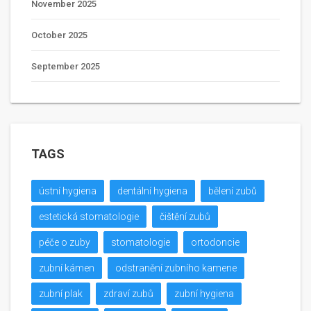
November 2025
October 2025
September 2025
TAGS
ústní hygiena
dentální hygiena
bělení zubů
estetická stomatologie
čištění zubů
péče o zuby
stomatologie
ortodoncie
zubní kámen
odstranění zubního kamene
zubní plak
zdraví zubů
zubní hygiena