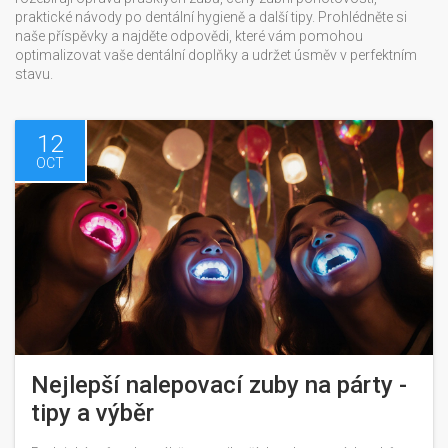
praktické návody po dentální hygieně a další tipy. Prohlédněte si
naše příspěvky a najděte odpovědi, které vám pomohou
optimalizovat vaše dentální doplňky a udržet úsměv v perfektním
stavu.
12
OCT
Nejlepší nalepovací zuby na párty -
tipy a výběr