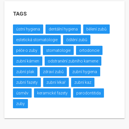
TAGS
ústní hygiena
dentální hygiena
bělení zubů
estetická stomatologie
čištění zubů
péče o zuby
stomatologie
ortodoncie
zubní kámen
odstranění zubního kamene
zubní plak
zdraví zubů
zubní hygiena
zubní fazety
zubní lékař
zubní kaz
úsměv
keramické fazety
parodontitida
zuby