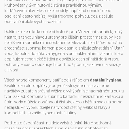
kruhové tahy, 2‑minutové čištění a pravidelnou výměnu
kartáčových hlav. Elektrické modely, například sonické nebo
oscilační, často nabízejí vyšší frekvenci pohybu, což zlepšuje
odstranění plakových usazenin.
Dalším krokem ke kompletní čistotě jsou
Mezizubní kartáček
,
malý
nástroj s tenkou hlavou určený pro čištění prostor mezi zuby, kde
se běžným kartáčkem nedostaneme
. Mezizubní kartáček pomáhá
předcházet zubnímu kameni pod dásní a snižuje zánět dásní.
Ústní
voda
,
kapalná doplňková hygiena s antibakteriálními látkami, která
doplňuje mechanické čištění a osvěžuje dech
přináší další vrstvu
ochrany – často obsahuje fluorid, což posiluje sklovinu a snižuje
citlivost.
Všechny tyto komponenty patří pod širší pojem
dentální hygiena
.
Kvalitní dentální doplňky jsou jen částí systému; pravidelné
návštěvy zubaře, správná výživa a vyhýbání se nadměrnému cukru
tvoří základ. Kombinací zubního kartáčku, mezizubního kartáčku a
ústní vody můžete dosáhnout čistoty, kterou běžná hygiena sama
nezajistí. Při výběru dbejte na tvrdost štětiny, velikost hlavy a
kompatibilitu s vaším typem ústní dutiny.
Pod touto úvodní částí najdete výběr článků, které podrobně
rozebírají opravu prasklých zubů, ceny zubní pohotovosti,