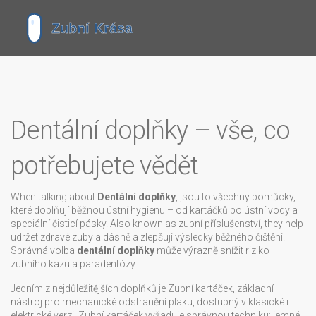
Dentální doplňky – vše, co
potřebujete vědět
When talking about
Dentální doplňky
,
jsou to všechny pomůcky,
které doplňují běžnou ústní hygienu – od kartáčků po ústní vody a
speciální čisticí pásky
. Also known as
zubní příslušenství
, they help
udržet zdravé zuby a dásně a zlepšují výsledky běžného čištění.
Správná volba
dentální doplňky
může výrazně snížit riziko
zubního kazu a paradentózy.
Jedním z nejdůležitějších doplňků je
Zubní kartáček
,
základní
nástroj pro mechanické odstranění plaku, dostupný v klasické i
elektrické verzi
. Zubní kartáček vyžaduje správnou techniku: jemné