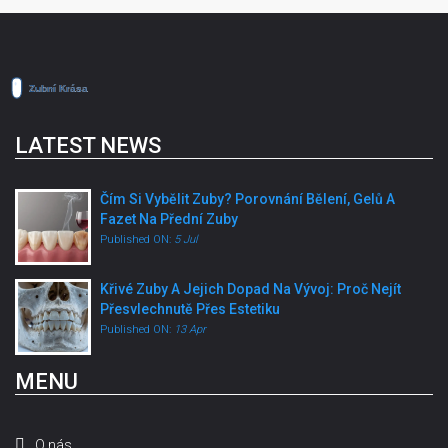
LATEST NEWS
Čím Si Vybělit Zuby? Porovnání Bělení, Gelů A
Fazet Na Přední Zuby
Published ON:
5 Jul
Křivé Zuby A Jejich Dopad Na Vývoj: Proč Nejít
Přesvlechnutě Přes Estetiku
Published ON:
13 Apr
MENU
O nás