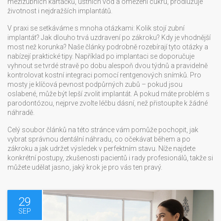
mezizubních kartáčků, ústních vod a omezení cukru, prodlužuje
životnost i nejdražších implantátů.
V praxi se setkáváme s mnoha otázkami: Kolik stojí zubní
implantát? Jak dlouho trvá uzdravení po zákroku? Kdy je vhodnější
most než korunka? Naše články podrobně rozebírají tyto otázky a
nabízejí praktické tipy. Například po implantaci se doporučuje
vyhnout se tvrdé stravě po dobu alespoň dvou týdnů a pravidelně
kontrolovat kostní integraci pomocí rentgenových snímků. Pro
mosty je klíčová pevnost podpůrných zubů – pokud jsou
oslabené, může být lepší zvolit implantát. A pokud máte problém s
parodontózou, nejprve zvolte léčbu dásní, než přistoupíte k žádné
náhradě.
Celý soubor článků na této stránce vám pomůže pochopit, jak
vybrat správnou dentální náhradu, co očekávat během a po
zákroku a jak udržet výsledek v perfektním stavu. Níže najdete
konkrétní postupy, zkušenosti pacientů i rady profesionálů, takže si
můžete udělat jasno, jaký krok je pro vás ten pravý.
29
SEP