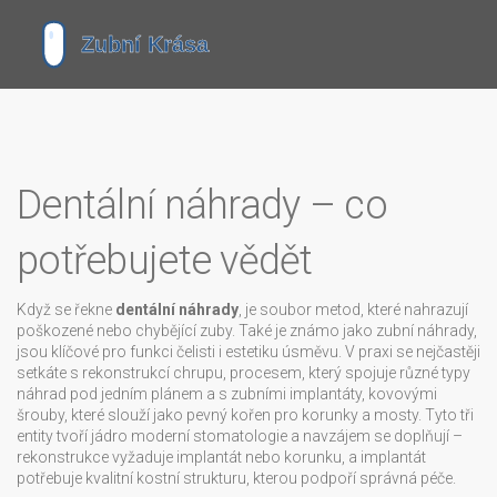
Dentální náhrady – co
potřebujete vědět
Když se řekne
dentální náhrady
,
je soubor metod, které nahrazují
poškozené nebo chybějící zuby
. Také je známo jako
zubní náhrady
,
jsou klíčové pro funkci čelisti i estetiku úsměvu. V praxi se nejčastěji
setkáte s
rekonstrukcí chrupu
,
procesem, který spojuje různé typy
náhrad pod jedním plánem
a s
zubními implantáty
,
kovovými
šrouby, které slouží jako pevný kořen pro korunky a mosty
. Tyto tři
entity tvoří jádro moderní stomatologie a navzájem se doplňují –
rekonstrukce vyžaduje implantát nebo korunku, a implantát
potřebuje kvalitní kostní strukturu, kterou podpoří správná péče.