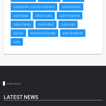
odstranění zubního kamene
zubní kámen
zubní plak
zdraví zubů
zubní hygiena
zubní fazety
zubní lékař
zubní kaz
úsměv
keramické fazety
parodontitida
zuby
LATEST NEWS