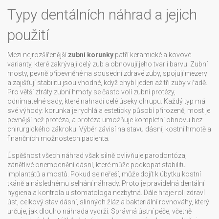
Typy dentálních náhrad a jejich
použití
Mezi nejrozšířenější
zubní korunky
patří keramické a kovové
varianty, které zakrývají celý zub a obnovují jeho tvar i barvu.
Zubní
mosty
,
pevně připevněné na sousední zdravé zuby, spojují mezery
a zajišťují stabilitu
jsou vhodné, když chybí jeden až tři zuby v řadě.
Pro větší ztráty zubní hmoty se často volí
zubní protézy
,
odnímatelné sady, které nahradí celé úseky chrupu
. Každý typ má
své výhody: korunka je rychlá a esteticky působí přirozeně, most je
pevnější než protéza, a protéza umožňuje kompletní obnovu bez
chirurgického zákroku. Výběr závisí na stavu dásní, kostní hmotě a
finančních možnostech pacienta.
Úspěšnost všech náhrad však silně ovlivňuje
parodontóza
,
zánětlivé onemocnění dásní, které může podkopat stabilitu
implantátů a mostů
. Pokud se neřeší, může dojít k úbytku kostní
tkáně a následnému selhání náhrady. Proto je pravidelná dentální
hygiena a kontrola u stomatologa nezbytná. Dále hraje roli
zdraví
úst
,
celkový stav dásní, slinných žláz a bakteriální rovnováhy, který
určuje, jak dlouho náhrada vydrží
. Správná ústní péče, včetně