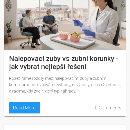
Nalepovací zuby vs zubní korunky -
jak vybrat nejlepší řešení
Rozebíráme rozdíly mezi nalepovacími zuby a zubními
korunkami, porovnáváme výhody, nevýhody, cenu i životnost,
a radíme, kdy zvolit který typ náhrady.
Read More
0 Comments