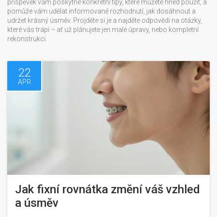
příspěvek vám poskytne konkrétní tipy, které můžete hned použít, a
pomůže vám udělat informované rozhodnutí, jak dosáhnout a
udržet krásný úsměv. Projděte si je a najděte odpovědi na otázky,
které vás trápí – ať už plánujete jen malé úpravy, nebo kompletní
rekonstrukci.
22
APR
Jak fixní rovnátka změní váš vzhled
a úsměv