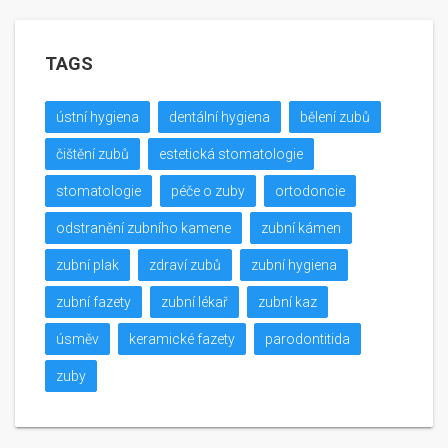
TAGS
ústní hygiena
dentální hygiena
bělení zubů
čištění zubů
estetická stomatologie
stomatologie
péče o zuby
ortodoncie
odstranění zubního kamene
zubní kámen
zubní plak
zdraví zubů
zubní hygiena
zubní fazety
zubní lékař
zubní kaz
úsměv
keramické fazety
parodontitida
zuby