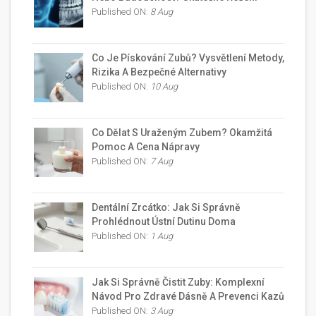
Published ON:
8 Aug
Co Je Pískování Zubů? Vysvětlení Metody,
Rizika A Bezpečné Alternativy
Published ON:
10 Aug
Co Dělat S Uraženým Zubem? Okamžitá
Pomoc A Cena Nápravy
Published ON:
7 Aug
Dentální Zrcátko: Jak Si Správně
Prohlédnout Ústní Dutinu Doma
Published ON:
1 Aug
Jak Si Správně Čistit Zuby: Komplexní
Návod Pro Zdravé Dásně A Prevenci Kazů
Published ON:
3 Aug