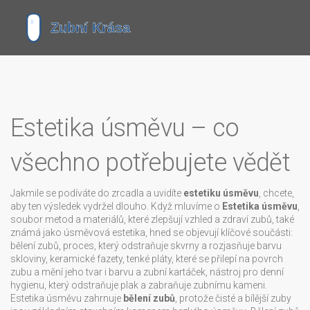
Estetika úsměvu – co
všechno potřebujete vědět
Jakmile se podíváte do zrcadla a uvidíte
estetiku úsměvu
, chcete,
aby ten výsledek vydržel dlouho. Když mluvíme o
Estetika úsměvu
,
soubor metod a materiálů, které zlepšují vzhled a zdraví zubů
, také
známá jako
úsměvová estetika
, hned se objevují klíčové součásti:
bělení zubů
,
proces, který odstraňuje skvrny a rozjasňuje barvu
skloviny
,
keramické fazety
,
tenké pláty, které se přilepí na povrch
zubu a mění jeho tvar i barvu
a
zubní kartáček
,
nástroj pro denní
hygienu, který odstraňuje plak a zabraňuje zubnímu kameni
.
Estetika úsměvu zahrnuje
bělení zubů
, protože čisté a bílější zuby