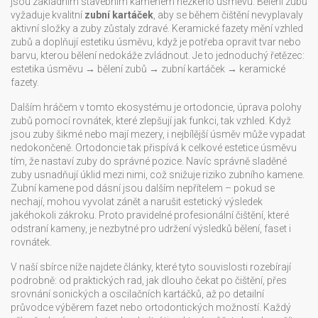
jsou základním stavebním kamenem hezkého úsměvu. Bělení zubů
vyžaduje kvalitní
zubní kartáček
, aby se během čištění nevyplavaly
aktivní složky a zuby zůstaly zdravé. Keramické fazety mění vzhled
zubů a doplňují estetiku úsměvu, když je potřeba opravit tvar nebo
barvu, kterou bělení nedokáže zvládnout. Je to jednoduchý řetězec:
estetika úsměvu → bělení zubů → zubní kartáček → keramické
fazety.
Dalším hráčem v tomto ekosystému je
ortodoncie
,
úprava polohy
zubů pomocí rovnátek, které zlepšují jak funkci, tak vzhled
. Když
jsou zuby šikmé nebo mají mezery, i nejbílější úsměv může vypadat
nedokončeně. Ortodoncie tak přispívá k celkové estetice úsměvu
tím, že nastaví zuby do správné pozice. Navíc správně sladěné
zuby usnadňují úklid mezi nimi, což snižuje riziko zubního kamene.
Zubní kamene pod dásní jsou dalším nepřítelem – pokud se
nechají, mohou vyvolat zánět a narušit estetický výsledek
jakéhokoli zákroku. Proto pravidelné profesionální čištění, které
odstraní kameny, je nezbytné pro udržení výsledků bělení, faset i
rovnátek.
V naší sbírce níže najdete články, které tyto souvislosti rozebírají
podrobně: od praktických rad, jak dlouho čekat po čištění, přes
srovnání sonických a oscilačních kartáčků, až po detailní
průvodce výběrem fazet nebo ortodontických možností. Každý