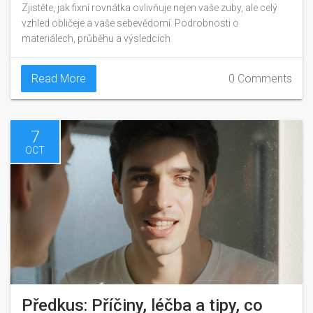
Zjistěte, jak fixní rovnátka ovlivňuje nejen vaše zuby, ale celý
vzhled obličeje a vaše sebevědomí. Podrobnosti o
materiálech, průběhu a výsledcích.
Read More
0 Comments
7
OCT
Předkus: Příčiny, léčba a tipy, co