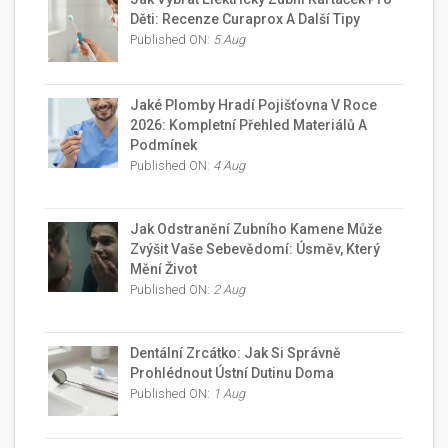
Děti: Recenze Curaprox A Další Tipy
Published ON:
5 Aug
Jaké Plomby Hradí Pojišťovna V Roce
2026: Kompletní Přehled Materiálů A
Podmínek
Published ON:
4 Aug
Jak Odstranění Zubního Kamene Může
Zvýšit Vaše Sebevědomí: Úsměv, Který
Mění Život
Published ON:
2 Aug
Dentální Zrcátko: Jak Si Správně
Prohlédnout Ústní Dutinu Doma
Published ON:
1 Aug