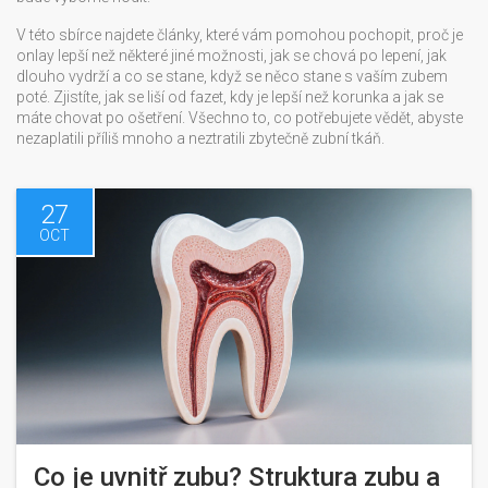
V této sbírce najdete články, které vám pomohou pochopit, proč je
onlay lepší než některé jiné možnosti, jak se chová po lepení, jak
dlouho vydrží a co se stane, když se něco stane s vaším zubem
poté. Zjistíte, jak se liší od fazet, kdy je lepší než korunka a jak se
máte chovat po ošetření. Všechno to, co potřebujete vědět, abyste
nezaplatili příliš mnoho a neztratili zbytečně zubní tkáň.
27
OCT
Co je uvnitř zubu? Struktura zubu a