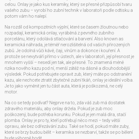
celou. Onlay je jako kus keramiky, který se přesně přizpůsobí tvaru
vašeho zubu – vyrobí ho zubní technik v laboratoři podle odtisku a
potom vám ho nalepí.
Na rozdíl od kompozitních výplní, které se časem žloutnou nebo
rozpadají,
keramická onlay
,
vyráběná z pevného zubního
porcelánu, který odolává stlačování a barvení
. Also known as
keramická náhrada
, je téměř nerozlišitelná od vašich přirozených
zubů.
Je odolná vůči kávě, čaji, vínům a dokonce i kouření. A
protože se nevytváří přímo v ústech, ale v laboratoři, její přesnost je
mnohem vyšší – nesedí jen tak, ale přesně. To znamená méně
rizika nového kazu pod ní, menší zátěž na dásně a dlouhodobější
výsledek. Pokud potřebujete opravit zub, který máte po odstranění
kazu, ale nechcete ztratit zbytečně zubní tkáň, onlay je ideální volba.
Je to jako vyměnit jen tu část auta, která je poškozená, ne celý
motor.
Na co se tedy podívat? Nejprve na to, zda váš zub má dostatek
zdravého materiálu, aby onlay držela. Pokud je zub moc
poškozený, bude potřeba korunku. Pokud je jen malá díra, stačí
plomba. Onlay je pro ty, kteří potřebují něco mezi – tedy větší
opravu, ale bez odřezávání zubu. Také se hodí, pokud máte zuby,
které se brzy budou bělit – keramika se nezbarví, takže se po bělení
bude výborně hodit.