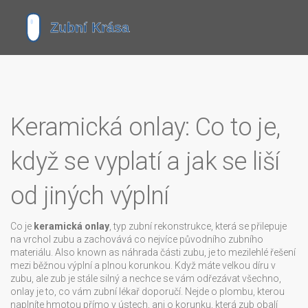
Keramická onlay: Co to je,
když se vyplatí a jak se liší
od jiných výplní
Co je
keramická onlay
,
typ zubní rekonstrukce, která se přilepuje
na vrchol zubu a zachovává co nejvíce původního zubního
materiálu
. Also known as
náhrada části zubu
, je to mezilehlé řešení
mezi běžnou výplní a plnou korunkou.
Když máte velkou díru v
zubu, ale zub je stále silný a nechce se vám odřezávat všechno,
onlay je to, co vám zubní lékař doporučí. Nejde o plombu, kterou
naplníte hmotou přímo v ústech, ani o korunku, která zub obalí