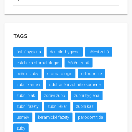
TAGS
ústní hygiena
dentální hygiena
bělení zubů
estetická stomatologie
čištění zubů
péče o zuby
stomatologie
ortodoncie
zubní kámen
odstranění zubního kamene
zubní plak
zdraví zubů
zubní hygiena
zubní fazety
zubní lékař
zubní kaz
úsměv
keramické fazety
parodontitida
zuby