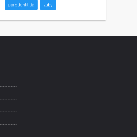
parodontitida
zuby