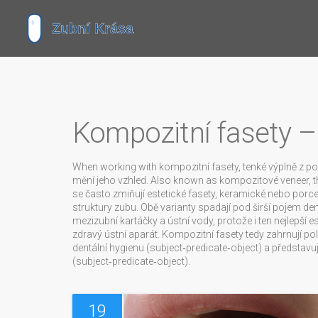
Kompozitní fasety –
When working with
kompozitní fasety
,
tenké výplně z po
mění jeho vzhled
. Also known as
kompozitové veneer
, 
se často zmiňují
estetické fasety
,
keramické nebo porcelá
struktury zubu
. Obě varianty spadají pod širší pojem
den
mezizubní kartáčky a ústní vody
, protože i ten nejlepší 
zdravý ústní aparát. Kompozitní fasety tedy zahrnují po
dentální hygienu (subject‑predicate‑object) a představ
(subject‑predicate‑object).
19