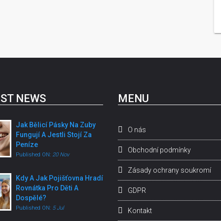
ST NEWS
MENU
Jak Bělicí Pásky Na Zuby
O nás
Fungují A Jestli Stojí Za
Peníze
Obchodní podmínky
Published ON:
20 Nov
Zásady ochrany soukromí
Kdy A Jak Pojišťovna Hradí
Rovnátka Pro Děti A
GDPR
Dospělé?
Published ON:
5 Jul
Kontakt