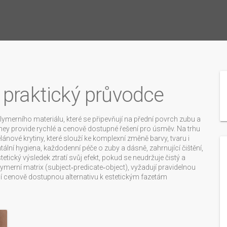
 praktický průvodce
lymerního materiálu, které se připevňují na přední povrch zubu a
they provide rychlé a cenově dostupné řešení pro úsměv.
Na trhu
nové krytiny, které slouží ke komplexní změně barvy, tvaru i
tální hygiena
,
každodenní péče o zuby a dásně, zahrnující čištění,
estetický výsledek ztratí svůj efekt, pokud se neudržuje čistý a
lymerní matrix (subject‑predicate‑object), vyžadují pravidelnou
ují cenově dostupnou alternativu k estetickým fazetám