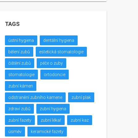
TAGS
ústní hygiena
dentální hygiena
bělení zubů
estetická stomatologie
čištění zubů
péče o zuby
stomatologie
ortodoncie
zubní kámen
odstranění zubního kamene
zubní plak
zdraví zubů
zubní hygiena
zubní fazety
zubní lékař
zubní kaz
úsměv
keramické fazety