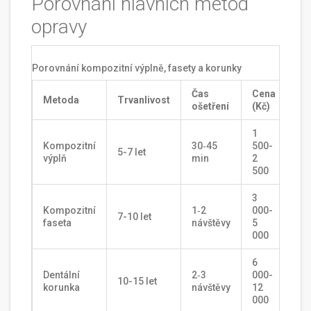
Porovnání hlavních metod
opravy
Porovnání kompozitní výplně, fasety a korunky
Čas
Cena
Metoda
Trvanlivost
ošetření
(Kč)
1
Kompozitní
30‑45
500-
5-7 let
výplň
min
2
500
3
Kompozitní
1‑2
000-
7-10 let
faseta
návštěvy
5
000
6
Dentální
2‑3
000-
10-15 let
korunka
návštěvy
12
000