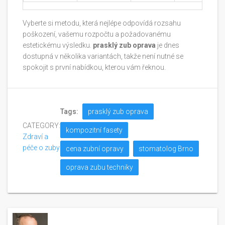
Vyberte si metodu, která nejlépe odpovídá rozsahu
poškození, vašemu rozpočtu a požadovanému
estetickému výsledku.
prasklý zub oprava
je dnes
dostupná v několika variantách, takže není nutné se
spokojit s první nabídkou, kterou vám řeknou.
Tags:
prasklý zub oprava
CATEGORY:
kompozitní fasety
Zdraví a
péče o zuby
cena zubní opravy
stomatolog Brno
oprava zubu techniky