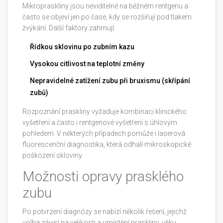
Mikropraskliny jsou neviditelné na běžném rentgenu a
často se objeví jen po čase, kdy se rozšiřují pod tlakem
žvýkání. Další faktory zahrnují:
Řídkou sklovinu po zubním kazu
Vysokou citlivost na teplotní změny
Nepravidelné zatížení zubu při bruxismu (skřípání
zubů)
Rozpoznání praskliny vyžaduje kombinaci klinického
vyšetření a často i
rentgenové vyšetření
s úhlovým
pohledem. V některých případech pomůže i laserová
fluorescenční diagnostika, která odhalí mikroskopické
poškození skloviny.
Možnosti opravy prasklého
zubu
Po potvrzení diagnózy se nabízí několik řešení, jejichž
volba závisí na velikosti a umístění praskliny, věku