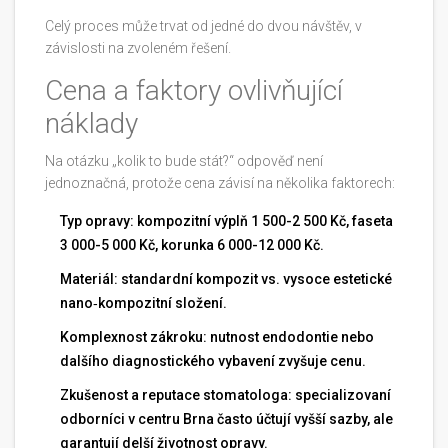
Celý proces může trvat od jedné do dvou návštěv, v
závislosti na zvoleném řešení.
Cena a faktory ovlivňující
náklady
Na otázku „kolik to bude stát?“ odpověď není
jednoznačná, protože cena závisí na několika faktorech:
Typ opravy: kompozitní výplň 1 500-2 500 Kč, faseta
3 000-5 000 Kč, korunka 6 000-12 000 Kč.
Materiál: standardní kompozit vs. vysoce estetické
nano‑kompozitní složení.
Komplexnost zákroku: nutnost endodontie nebo
dalšího diagnostického vybavení zvyšuje cenu.
Zkušenost a reputace stomatologa: specializovaní
odborníci v centru Brna často účtují vyšší sazby, ale
garantují delší životnost opravy.