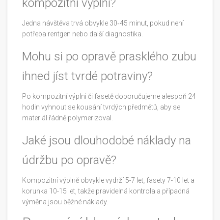
kompozitní výplní?
Jedna návštěva trvá obvykle 30‑45 minut, pokud není
potřeba rentgen nebo další diagnostika.
Mohu si po opravě prasklého zubu
ihned jíst tvrdé potraviny?
Po kompozitní výplni či fasetě doporučujeme alespoň 24
hodin vyhnout se kousání tvrdých předmětů, aby se
materiál řádně polymerizoval.
Jaké jsou dlouhodobé náklady na
údržbu po opravě?
Kompozitní výplně obvykle vydrží 5-7 let, fasety 7-10 let a
korunka 10-15 let, takže pravidelná kontrola a případná
výměna jsou běžné náklady.