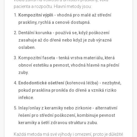
pacienta a rozpočtu. Hlavní metody jsou:
Kompozitní výplň
- vhodná pro malé až střední
praskliny, rychlá a cenově dostupná.
Dentální korunka
- používá se, když poškození
zasahuje až do dřeně nebo když je zub výrazně
oslaben.
Kompozitní faseta
- tenká vrstva materiálu, která
obnoví estetiku a pevnost, vhodná hlavně na přední
zuby.
Endodontické ošetření
(kořenová léčba) - nezbytné,
pokud prasklina pronikla do dřeně a vzniká riziko
infekce.
Inlay/onlay z keramiky nebo zirkonie - alternativní
řešení pro střední poškození, kombinuje pevnost
keramiky a šetří zdravou strukturu zubu.
Každá metoda má své výhody i omezení, proto je důležité