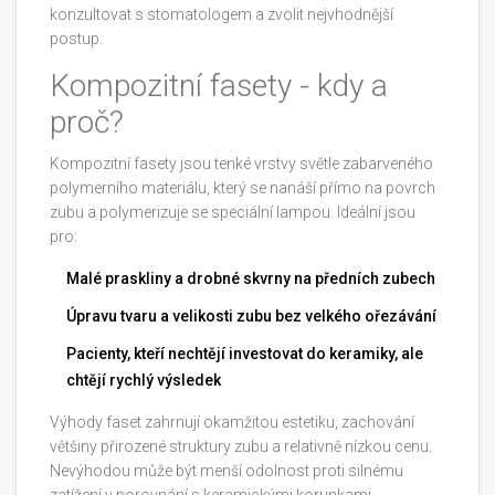
konzultovat s
stomatologem
a zvolit nejvhodnější
postup.
Kompozitní fasety - kdy a
proč?
Kompozitní fasety jsou tenké vrstvy světle zabarveného
polymerního materiálu, který se nanáší přímo na povrch
zubu a polymerizuje se speciální lampou. Ideální jsou
pro:
Malé praskliny a drobné skvrny na předních zubech
Úpravu tvaru a velikosti zubu bez velkého ořezávání
Pacienty, kteří nechtějí investovat do keramiky, ale
chtějí rychlý výsledek
Výhody faset zahrnují okamžitou estetiku, zachování
většiny přirozené struktury zubu a relativně nízkou cenu.
Nevýhodou může být menší odolnost proti silnému