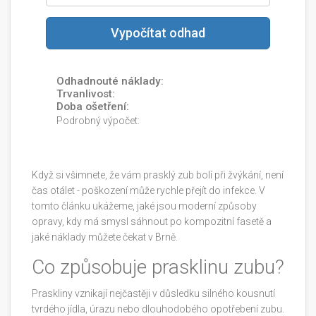
Vypočítat odhad
Odhadnouté náklady:
Trvanlivost:
Doba ošetření:
Podrobný výpočet:
Když si všimnete, že vám
prasklý zub
bolí při žvýkání, není
čas otálet - poškození může rychle přejít do infekce. V
tomto článku ukážeme, jaké jsou moderní způsoby
opravy, kdy má smysl sáhnout po kompozitní fasetě a
jaké náklady můžete čekat v Brně.
Co způsobuje prasklinu zubu?
Praskliny vznikají nejčastěji v důsledku silného kousnutí
tvrdého jídla, úrazu nebo dlouhodobého opotřebení zubu.