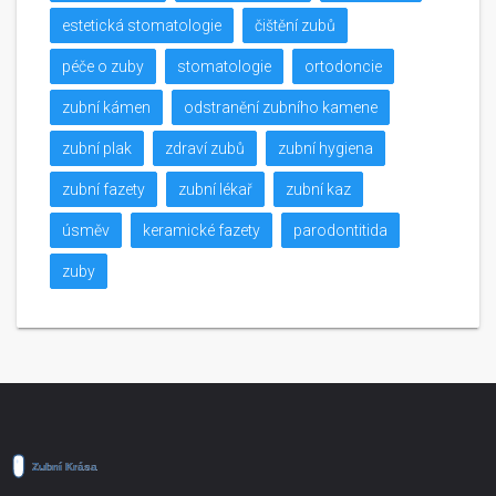
estetická stomatologie
čištění zubů
péče o zuby
stomatologie
ortodoncie
zubní kámen
odstranění zubního kamene
zubní plak
zdraví zubů
zubní hygiena
zubní fazety
zubní lékař
zubní kaz
úsměv
keramické fazety
parodontitida
zuby