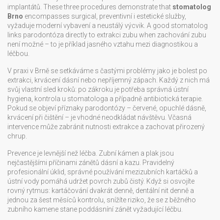
implantátů
. These three procedures demonstrate that
stomatolog
Brno
encompasses surgical, preventivní i estetické služby,
vyžaduje moderní vybavení a neustálý výcvik. A good stomatolog
links
parodontóza
directly to
extrakci zubu
when zachování zubu
není možné – to je příklad jasného vztahu mezi diagnostikou a
léčbou.
V praxi v Brně se setkáváme s častými problémy jako je bolest po
extrakci, krvácení dásní nebo nepříjemný zápach. Každý z nich má
svůj vlastní sled kroků: po zákroku je potřeba správná ústní
hygiena, kontrola u stomatologa a případně antibiotická terapie.
Pokud se objeví příznaky parodontózy – červené, opuchlé dásně,
krvácení při čištění – je vhodné neodkládat návštěvu. Včasná
intervence může zabránit nutnosti extrakce a zachovat přirozený
chrup.
Prevence je levnější než léčba. Zubní kámen a plak jsou
nejčastějšími příčinami zánětů dásní a kazu. Pravidelný
profesionální úklid, správné používání mezizubních kartáčků a
ústní vody pomáhá udržet povrch zubů čistý. Když si osvojíte
rovný rytmus: kartáčování dvakrát denně, dentální nit denně a
jednou za šest měsíců kontrolu, snížíte riziko, že se z běžného
zubního kamene stane poddásníní zánět vyžadující léčbu.