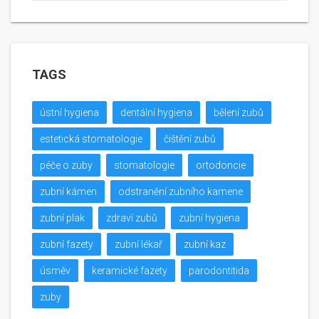
TAGS
ústní hygiena
dentální hygiena
bělení zubů
estetická stomatologie
čištění zubů
péče o zuby
stomatologie
ortodoncie
zubní kámen
odstranění zubního kamene
zubní plak
zdraví zubů
zubní hygiena
zubní fazety
zubní lékař
zubní kaz
úsměv
keramické fazety
parodontitida
zuby