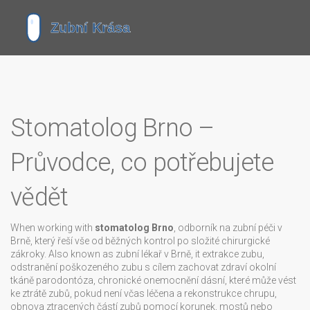
Stomatolog Brno –
Průvodce, co potřebujete
vědět
When working with
stomatolog Brno
,
odborník na zubní péči v
Brně, který řeší vše od běžných kontrol po složité chirurgické
zákroky
. Also known as
zubní lékař v Brně
, it
extrakce zubu
,
odstranění poškozeného zubu s cílem zachovat zdraví okolní
tkáně
parodontóza
,
chronické onemocnění dásní, které může vést
ke ztrátě zubů, pokud není včas léčena
a
rekonstrukce chrupu
,
obnova ztracených částí zubů pomocí korunek, mostů nebo