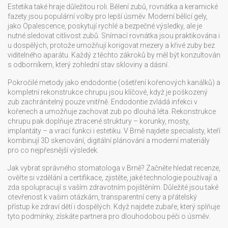
Estetika také hraje důležitou roli. Bělení zubů, rovnátka a keramické
fazety jsou populární volby pro lepší úsměv. Moderní bělící gely,
jako Opalescence, poskytují rychlé a bezpečné výsledky, ale je
nutné sledovat citlivost zubů. Snímací rovnátka jsou praktikována i
u dospělých, protože umožňují korigovat mezery a křivé zuby bez
viditelného aparátu. Každý z těchto zákroků by měl být konzultován
s odborníkem, který zohlední stav skloviny a dásní.
Pokročilé metody jako endodontie (ošetření kořenových kanálků) a
kompletní rekonstrukce chrupu jsou klíčové, když je poškozený
zub zachránitelný pouze vnitřně. Endodontie zvládá infekci v
kořenech a umožňuje zachovat zub po dlouhá léta. Rekonstrukce
chrupu pak doplňuje ztracené struktury – korunky, mosty,
implantáty – a vrací funkci i estetiku. V Brně najdete specialisty, kteří
kombinují 3D skenování, digitální plánování a moderní materiály
pro co nejpřesnější výsledek.
Jak vybrat správného stomatologa v Brně? Začněte hledat recenze,
ověřte si vzdělání a certifikace, zjistěte, jaké technologie používají a
zda spolupracují s vaším zdravotním pojištěním. Důležité jsou také
otevřenost k vašim otázkám, transparentní ceny a přátelský
přístup ke zdraví dětí i dospělých. Když najdete zubaře, který splňuje
tyto podmínky, získáte partnera pro dlouhodobou péči o úsměv.