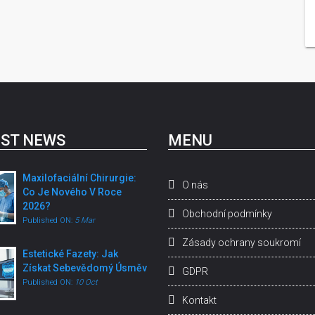
ST NEWS
MENU
Maxilofaciální Chirurgie:
O nás
Co Je Nového V Roce
2026?
Obchodní podmínky
Published ON:
5 Mar
Zásady ochrany soukromí
Estetické Fazety: Jak
Získat Sebevědomý Úsměv
GDPR
Published ON:
10 Oct
Kontakt