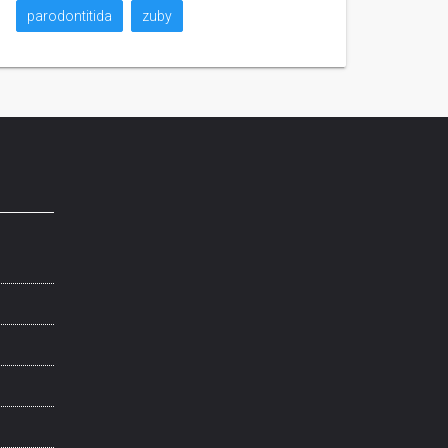
parodontitida
zuby