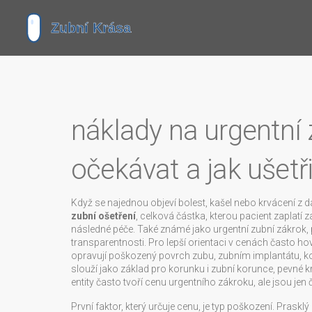
náklady na urgentní 
očekávat a jak ušetři
Když se najednou objeví bolest, kašel nebo krvácení z dás
zubní ošetření
,
celková částka, kterou pacient zaplatí z
následné péče
. Také známé jako
urgentní zubní zákrok
,
transparentnosti. Pro lepší orientaci v cenách často h
opravují poškozený povrch zubu
,
zubním implantátu
,
k
slouží jako základ pro korunku
i
zubní korunce
,
pevné k
entity často tvoří cenu urgentního zákroku, ale jsou jen
První faktor, který určuje cenu, je typ poškození. Prask