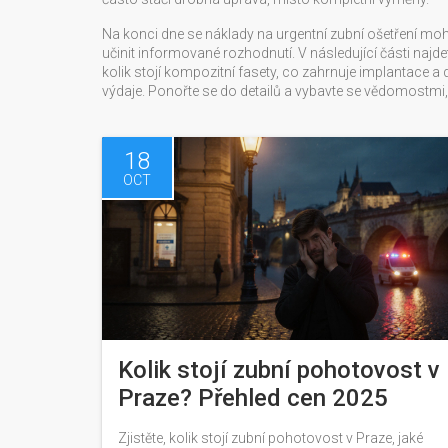
Na konci dne se náklady na urgentní zubní ošetření mo
učinit informované rozhodnutí. V následující části najdet
kolik stojí kompozitní fasety, co zahrnuje implantace a
výdaje. Ponořte se do detailů a vybavte se vědomostmi,
18
OCT
Kolik stojí zubní pohotovost v
Praze? Přehled cen 2025
Zjistěte, kolik stojí zubní pohotovost v Praze, jaké