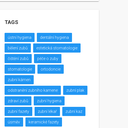
TAGS
ústní hygiena
dentální hygiena
bělení zubů
estetická stomatologie
čištění zubů
péče o zuby
stomatologie
ortodoncie
zubní kámen
odstranění zubního kamene
zubní plak
zdraví zubů
zubní hygiena
zubní fazety
zubní lékař
zubní kaz
úsměv
keramické fazety