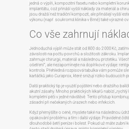
jedná o výplň, kompozitní fasetu nebo kompletní korun
implantátu, což přináší vyšší náklady za materiál a chir
jsou dražší než tradiční kompozit, ale přinášejí vyšší e
výkonu (např. soukromá klinika v Brně) také výrazně ov
Co vše zahrnují náklad
Jednoduchá výplň může stát od 800 do 2 000 Kč, zatímc
závislosti na počtu povrchů a složitosti zákroku. Imp
zahrnuje chirurgii, materiál a následnou protetiku. Vše
ošetření“, ale nezapomínejte na doplňkové výdaje: rentg
kontrola. Přehledná rozpisová tabulka vám pomůže sle
kartáčků jako Curaprox, které snižují riziko budoucích 
Další praktický tip je využití pojištění nebo dražšího bal
akutní zásahy. Mnoho praktických lékařů nabízí „rychlý
kompletní péči v jedné návštěvě. Tento přístup kombin
zásadní při nečekaných úrazech nebo infekcích.
Když přemýšlíte o ceně, myslete také na následnou údrž
opakování problému a tím i další výdaje. Pravidelné čišt
dlouhodobě šetří peníze i bolest. Pokud už máte zubní ko
často stačí drobná úprava, místo kompletní výměny.