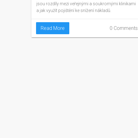
jsou rozdíly mezi veřejnými a soukromými klinikami
a jak využít pojištění ke snížení nákladů.
Read More
0 Comments