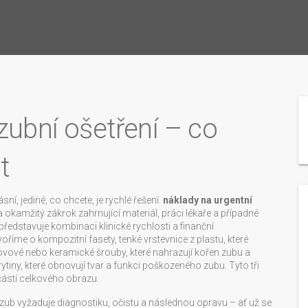
zubní ošetření – co
t
ní, jediné, co chcete, je rychlé řešení.
náklady na urgentní
a okamžitý zákrok zahrnující materiál, práci lékaře a případné
 představuje kombinaci klinické rychlosti a finanční
ovoříme o
kompozitní fasety
,
tenké vrstevnice z plastu, které
ovové nebo keramické šrouby, které nahrazují kořen zubu a
rytiny, které obnovují tvar a funkci poškozeného zubu
. Tyto tři
 částí celkového obrazu.
lý zub vyžaduje diagnostiku, očistu a následnou opravu – ať už se