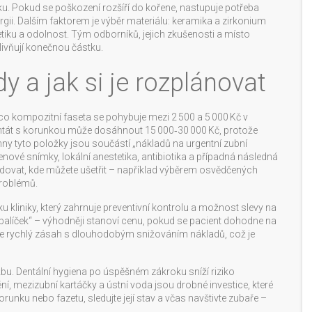
ku. Pokud se poškození rozšíří do kořene, nastupuje potřeba
urgii. Dalším faktorem je výběr materiálu: keramika a zirkonium
stetiku a odolnost. Tým odborníků, jejich zkušenosti a místo
livňují konečnou částku.
y a jak si je rozplánovat
o kompozitní faseta se pohybuje mezi 2 500 a 5 000 Kč v
lantát s korunkou může dosáhnout 15 000‑30 000 Kč, protože
chny tyto položky jsou součástí „nákladů na urgentní zubní
enové snímky, lokální anestetika, antibiotika a případná následná
dovat, kde můžete ušetřit – například výběrem osvědčených
problémů.
íčku kliniky, který zahrnuje preventivní kontrolu a možnost slevy na
 balíček“ – výhodněji stanoví cenu, pokud se pacient dohodne na
uje rychlý zásah s dlouhodobým snižováním nákladů, což je
bu. Dentální hygiena po úspěšném zákroku sníží riziko
ění, mezizubní kartáčky a ústní voda jsou drobné investice, které
runku nebo fazetu, sledujte její stav a včas navštivte zubaře –