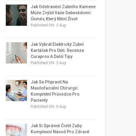
Jak Odstranění Zubního Kamene
Může Zvýšit Vaše Sebevědomí:
Úsměv, Který Mění Život
Published ON:
2 Aug
Jak Vybrat Elektrický Zubní
Kartáček Pro Děti: Recenze
Curaprox A Další Tipy
Published ON:
5 Aug
Jak Se Připravit Na
Maxilofaciální Chirurgii:
Kompletní Průvodce Pro
Pacienty
Published ON:
6 Aug
Jak Si Správně Čistit Zuby:
Komplexní Návod Pro Zdravé