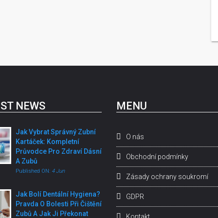
ST NEWS
MENU
Jak Vybrat Správný Zubní
O nás
Kartáček: Kompletní
Průvodce Pro Zdraví Dásní
Obchodní podmínky
A Zubů
Published ON:
4 Jun
Zásady ochrany soukromí
Jak Bolí Dentální Hygiena?
GDPR
Pravda O Bolesti Při Čištění
Zubů A Jak Ji Překonat
Kontakt