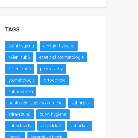
TAGS
ústní hygiena
dentální hygiena
bělení zubů
estetická stomatologie
čištění zubů
péče o zuby
stomatologie
ortodoncie
zubní kámen
odstranění zubního kamene
zubní plak
zdraví zubů
zubní hygiena
zubní fazety
zubní lékař
zubní kaz
úsměv
keramické fazety