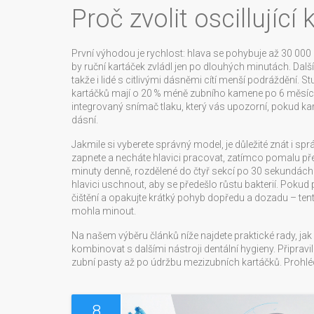
Proč zvolit oscillující
První výhodou je rychlost: hlava se pohybuje až 30 000
by ruční kartáček zvládl jen po dlouhých minutách. Další 
takže i lidé s citlivými dásněmi cítí menší podráždění. St
kartáčků mají o 20 % méně zubního kamene po 6 měsící
integrovaný snímač tlaku, který vás upozorní, pokud kar
dásní.
Jakmile si vyberete správný model, je důležité znát i s
zapnete a necháte hlavici pracovat, zatímco pomalu přej
minuty denně, rozdělené do čtyř sekcí po 30 sekundách.
hlavici uschnout, aby se předešlo růstu bakterií. Pokud
čištění a opakujte krátký pohyb dopředu a dozadu – tento
mohla minout.
Na našem výběru článků níže najdete praktické rady, jak 
kombinovat s dalšími nástroji dentální hygieny. Připrav
zubní pasty až po údržbu mezizubních kartáčků. Prohlédně
8