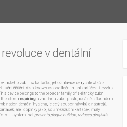
 revoluce v dentální
lektrického zubního kartáčku, jehož hlavice se rychle otáčí a
ž ruční čištění
. Also known as
oscillační zubní kartáček
, it
zvyšuje
 This device belongs to the broader family of
elektrický zubní
 therefore
requiring
a vhodnou
zubní pastu
,
ideálně s fluoridem
ombination
dentální hygiena
,
je celý soubor návyků a nástrojů,
kartáček, ale i doplňky jako jsou
mezizubní kartáček
,
malý
 form a system that
prevents plaque buildup, reduces gingivitis