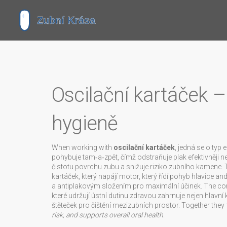
Oscilační kartáček –
hygieně
When working with
oscilační kartáček
,
jedná se o typ e
pohybuje tam‑a‑zpět, čímž odstraňuje plak efektivněji ne
čistotu povrchu zubu a snižuje riziko zubního kamene
.
kartáček
,
který napájí motor, který řídí pohyb hlavice
and
a antiplakovým složením
pro maximální účinek. The c
které udržují ústní dutinu zdravou
zahrnuje nejen hlavní 
štěteček pro čištění mezizubních prostor
. Together they
risk, and supports overall oral health
.