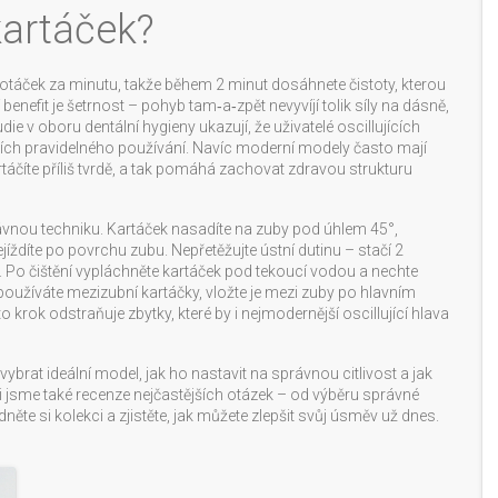
 kartáček?
 otáček za minutu, takže během 2 minut dosáhnete čistoty, kterou
benefit je šetrnost – pohyb tam‑a‑zpět nevyvíjí tolik síly na dásně,
udie v oboru dentální hygieny ukazují, že uživatelé oscillujících
ch pravidelného používání. Navíc moderní modely často mají
táčíte příliš tvrdě, a tak pomáhá zachovat zdravou strukturu
právnou techniku. Kartáček nasadíte na zuby pod úhlem 45°,
íždíte po povrchu zubu. Nepřetěžujte ústní dutinu – stačí 2
 Po čištění vypláchněte kartáček pod tekoucí vodou a nechte
 používáte mezizubní kartáčky, vložte je mezi zuby po hlavním
 krok odstraňuje zbytky, které by i nejmodernější oscillující hlava
vybrat ideální model, jak ho nastavit na správnou citlivost a jak
ili jsme také recenze nejčastějších otázek – od výběru správné
te si kolekci a zjistěte, jak můžete zlepšit svůj úsměv už dnes.