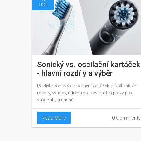
OCT
Sonický vs. oscilační kartáček
- hlavní rozdíly a výběr
Rozlište sonický a oscilační kartáček, zjistěte hlavní
rozdíly, výhody, údržbu a jak vybrat ten pravý pro
vaše zuby a dásně.
Read More
0 Comments