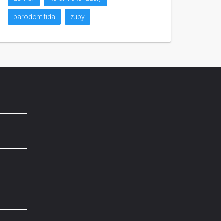
parodontitida
zuby