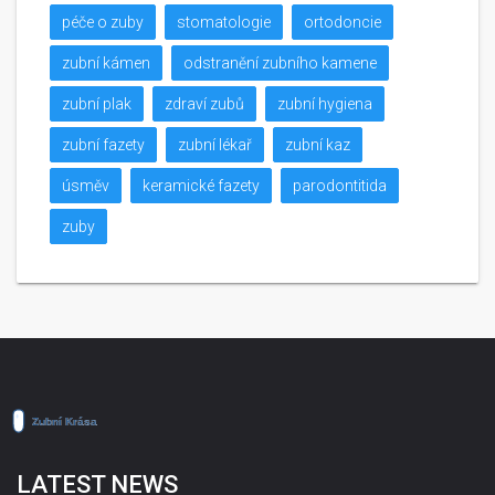
péče o zuby
stomatologie
ortodoncie
zubní kámen
odstranění zubního kamene
zubní plak
zdraví zubů
zubní hygiena
zubní fazety
zubní lékař
zubní kaz
úsměv
keramické fazety
parodontitida
zuby
LATEST NEWS