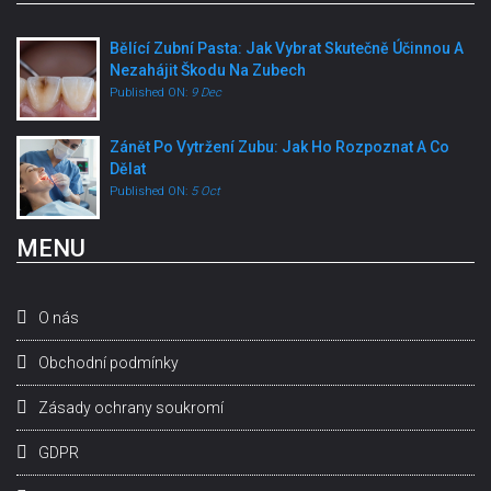
Bělící Zubní Pasta: Jak Vybrat Skutečně Účinnou A
Nezahájit Škodu Na Zubech
Published ON:
9 Dec
Zánět Po Vytržení Zubu: Jak Ho Rozpoznat A Co
Dělat
Published ON:
5 Oct
MENU
O nás
Obchodní podmínky
Zásady ochrany soukromí
GDPR