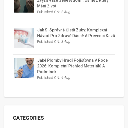
Zvýšit Vaše Sebevědomí: Úsměv, Který
Mění Život
Published ON:
2 Aug
Jak Si Správně Čistit Zuby: Komplexní
Návod Pro Zdravé Dásně A Prevenci Kazů
Published ON:
3 Aug
Jaké Plomby Hradí Pojišťovna V Roce
2026: Kompletní Přehled Materiálů A
Podmínek
Published ON:
4 Aug
CATEGORIES