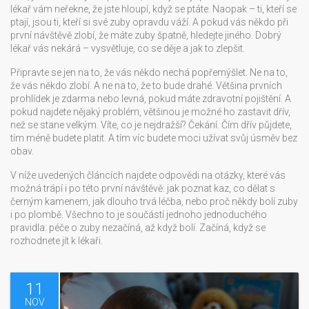
lékař vám neřekne, že jste hloupí, když se ptáte. Naopak – ti, kteří se
ptají, jsou ti, kteří si své zuby opravdu váží. A pokud vás někdo při
první návštěvě zlobí, že máte zuby špatně, hledejte jiného. Dobrý
lékař vás nekárá – vysvětluje, co se děje a jak to zlepšit.
Připravte se jen na to, že vás někdo nechá popřemýšlet. Ne na to,
že vás někdo zlobí. A ne na to, že to bude drahé. Většina prvních
prohlídek je zdarma nebo levná, pokud máte zdravotní pojištění. A
pokud najdete nějaký problém, většinou je možné ho zastavit dřív,
než se stane velkým. Víte, co je nejdražší? Čekání. Čím dřív půjdete,
tím méně budete platit. A tím víc budete moci užívat svůj úsměv bez
obav.
V níže uvedených článcích najdete odpovědi na otázky, které vás
možná trápí i po této první návštěvě: jak poznat kaz, co dělat s
černým kamenem, jak dlouho trvá léčba, nebo proč někdy bolí zuby
i po plombě. Všechno to je součástí jednoho jednoduchého
pravidla: péče o zuby nezačíná, až když bolí. Začíná, když se
rozhodnete jít k lékaři.
11
NOV