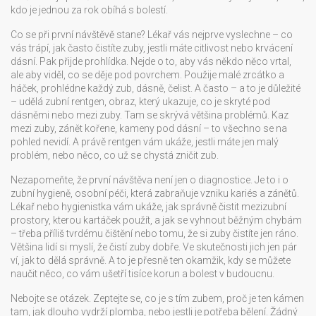
kdo je jednou za rok obíhá s bolestí.
Co se při první návštěvě stane? Lékař vás nejprve vyslechne – co
vás trápí, jak často čistíte zuby, jestli máte citlivost nebo krvácení
dásní. Pak přijde prohlídka. Nejde o to, aby vás někdo něco vrtal,
ale aby viděl, co se děje pod povrchem. Použije malé zrcátko a
háček, prohlédne každý zub, dásně, čelist. A často – a to je důležité
– udělá
zubní rentgen
,
obraz, který ukazuje, co je skryté pod
dásněmi nebo mezi zuby
.
Tam se skrývá většina problémů. Kaz
mezi zuby, zánět kořene, kameny pod dásní – to všechno se na
pohled nevidí. A právě rentgen vám ukáže, jestli máte jen malý
problém, nebo něco, co už se chystá zničit zub.
Nezapomeňte, že první návštěva není jen o diagnostice. Je to i o
zubní hygieně
,
osobní péči, která zabraňuje vzniku kariés a zánětů
.
Lékař nebo hygienistka vám ukáže, jak správně čistit mezizubní
prostory, kterou kartáček použít, a jak se vyhnout běžným chybám
– třeba příliš tvrdému čištění nebo tomu, že si zuby čistíte jen ráno.
Většina lidí si myslí, že čistí zuby dobře. Ve skutečnosti jich jen pár
ví, jak to dělá správně. A to je přesně ten okamžik, kdy se můžete
naučit něco, co vám ušetří tisíce korun a bolest v budoucnu.
Nebojte se otázek. Zeptejte se, co je s tím zubem, proč je ten kámen
tam, jak dlouho vydrží plomba, nebo jestli je potřeba bělení. Žádný