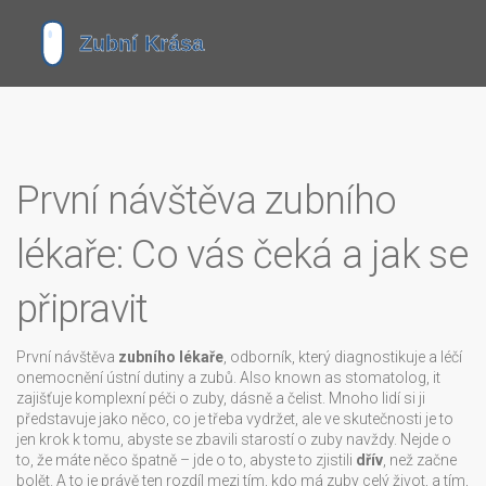
První návštěva zubního
lékaře: Co vás čeká a jak se
připravit
První návštěva
zubního lékaře
,
odborník, který diagnostikuje a léčí
onemocnění ústní dutiny a zubů
. Also known as
stomatolog
, it
zajišťuje komplexní péči o zuby, dásně a čelist
.
Mnoho lidí si ji
představuje jako něco, co je třeba vydržet, ale ve skutečnosti je to
jen krok k tomu, abyste se zbavili starostí o zuby navždy. Nejde o
to, že máte něco špatně – jde o to, abyste to zjistili
dřív
, než začne
bolět. A to je právě ten rozdíl mezi tím, kdo má zuby celý život, a tím,