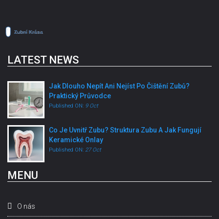
LATEST NEWS
Jak Dlouho Nepít Ani Nejíst Po Čištění Zubů?
Praktický Průvodce
Published ON:
9 Oct
Co Je Uvnitř Zubu? Struktura Zubu A Jak Fungují
Keramické Onlay
Published ON:
27 Oct
MENU
O nás