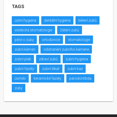
TAGS
ústní hygiena
dentální hygiena
bělení zubů
estetická stomatologie
čištění zubů
péče o zuby
ortodoncie
stomatologie
zubní kámen
odstranění zubního kamene
zubní plak
zdraví zubů
zubní hygiena
zubní fazety
zubní lékař
zubní kaz
úsměv
keramické fazety
parodontitida
zuby