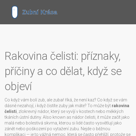
Rakovina čelisti: příznaky,
příčiny a co dělat, když se
objeví
Co když vám bolí zub, ale zubař říká, že není kaz? Co když se vám
dásně nezahojí, i když čistíte zuby jak máte? To může být
rakovina
čelisti
,
zlokrevný nádor, který se vyvíjí v kostech nebo měkkých
tkáních ústní dutiny
. Also known as
nádor čelisti
, it může začít jako
malá nebo bolestivá skvrna, kterou si lidé často vysvětlují jako
zánět nebo poškození po vytažení zubu.
Nejde o běžnou
komplikaci — je to vážná nemoc, která se často přehlíží, protože se