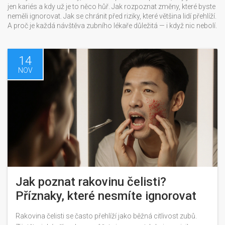
jen kariés a kdy už je to něco hůř. Jak rozpoznat změny, které byste
neměli ignorovat. Jak se chránit před riziky, které většina lidí přehlíží.
A proč je každá návštěva zubního lékaře důležitá — i když nic nebolí.
14
NOV
Jak poznat rakovinu čelisti?
Příznaky, které nesmíte ignorovat
Rakovina čelisti se často přehlíží jako běžná citlivost zubů.