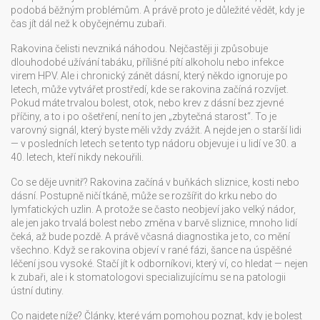
podobá běžným problémům. A právě proto je důležité vědět, kdy je
čas jít dál než k obyčejnému zubaři.
Rakovina čelisti nevzniká náhodou. Nejčastěji ji způsobuje
dlouhodobé užívání tabáku, přílišné pítí alkoholu nebo infekce
virem HPV. Ale i chronický zánět dásní, který někdo ignoruje po
letech, může vytvářet prostředí, kde se rakovina začíná rozvíjet.
Pokud máte trvalou bolest, otok, nebo krev z dásní bez zjevné
příčiny, a to i po ošetření, není to jen „zbytečná starost“. To je
varovný signál, který byste měli vždy zvážit. A nejde jen o starší lidi
— v posledních letech se tento typ nádoru objevuje i u lidí ve 30. a
40. letech, kteří nikdy nekouřili.
Co se děje uvnitř? Rakovina začíná v buňkách sliznice, kosti nebo
dásní. Postupně ničí tkáně, může se rozšířit do krku nebo do
lymfatických uzlin. A protože se často neobjeví jako velký nádor,
ale jen jako trvalá bolest nebo změna v barvě sliznice, mnoho lidí
čeká, až bude pozdě. A právě včasná diagnostika je to, co mění
všechno. Když se rakovina objeví v rané fázi, šance na úspěšné
léčení jsou vysoké. Stačí jít k odborníkovi, který ví, co hledat — nejen
k zubaři, ale i k stomatologovi specializujícímu se na patologii
ústní dutiny.
Co najdete níže? Články, které vám pomohou poznat, kdy je bolest