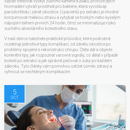
vyplatí sledovat výskyt
zubního kamene
a
plaku
, protože jejich
hromadění vytváří prostředí pro bakterie, která vyvolávají
parodontitidu i zánět okostice. U pacientů po extrakci je vhodné
konzumovat měkkou stravu a vyhýbat se horkým nebo kyselým
nápojům během prvních 24 hodin, čímž se minimalizuje riziko
suchého alveolárního bolestivého stavu.
V naší sbírce naleznete praktické průvodce, které podrobně
rozebírají jednotlivé typy komplikací, od zánětu okostice po
problémy spojené s rekonstrukcí chrupu. Čtěte dál a objevte
konkrétní tipy, jak rozpoznat varovné signály, co dělat v případě
bolesti po extrakci a jak správně pečovat o zuby po každém
zákroku. Tyto články vám pomohou udržet úsměv zdravý a
vyhnout se nechtěným komplikacím.
5
OCT