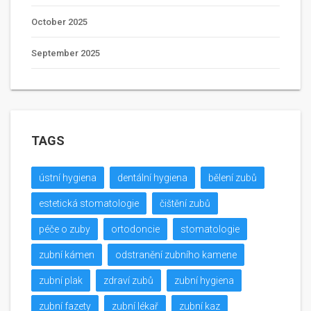
October 2025
September 2025
TAGS
ústní hygiena
dentální hygiena
bělení zubů
estetická stomatologie
čištění zubů
péče o zuby
ortodoncie
stomatologie
zubní kámen
odstranění zubního kamene
zubní plak
zdraví zubů
zubní hygiena
zubní fazety
zubní lékař
zubní kaz