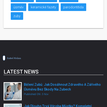
úsměv
keramické fazety
parodontitida
zuby
LATEST NEWS
Bělení Zubů: Jak Dosáhnout Zdravého A Zářivého
Úsměvu Bez Škody Na Zubech
Published ON:
5 Nov
Jak Dlouho Trvá Výroba Můstku? Kompletní