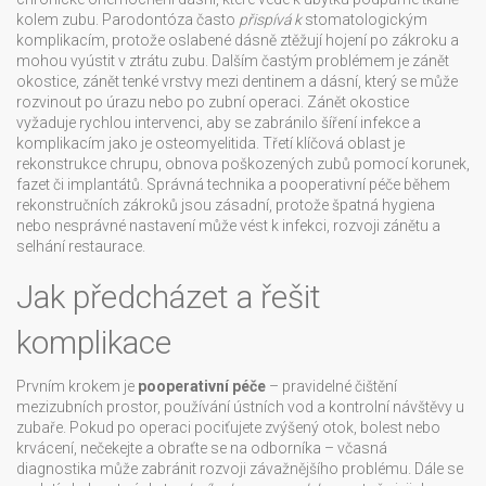
kolem zubu
. Parodontóza často
přispívá k
stomatologickým
komplikacím, protože oslabené dásně ztěžují hojení po zákroku a
mohou vyústit v ztrátu zubu. Dalším častým problémem je
zánět
okostice
,
zánět tenké vrstvy mezi dentinem a dásní, který se může
rozvinout po úrazu nebo po zubní operaci
. Zánět okostice
vyžaduje rychlou intervenci, aby se zabránilo šíření infekce a
komplikacím jako je osteomyelitida. Třetí klíčová oblast je
rekonstrukce chrupu
,
obnova poškozených zubů pomocí korunek,
fazet či implantátů
. Správná technika a pooperativní péče během
rekonstručních zákroků jsou zásadní, protože špatná hygiena
nebo nesprávné nastavení může vést k infekci, rozvoji zánětu a
selhání restaurace.
Jak předcházet a řešit
komplikace
Prvním krokem je
pooperativní péče
– pravidelné čištění
mezizubních prostor, používání ústních vod a kontrolní návštěvy u
zubaře. Pokud po operaci pociťujete zvýšený otok, bolest nebo
krvácení, nečekejte a obraťte se na odborníka – včasná
diagnostika může zabránit rozvoji závažnějšího problému. Dále se