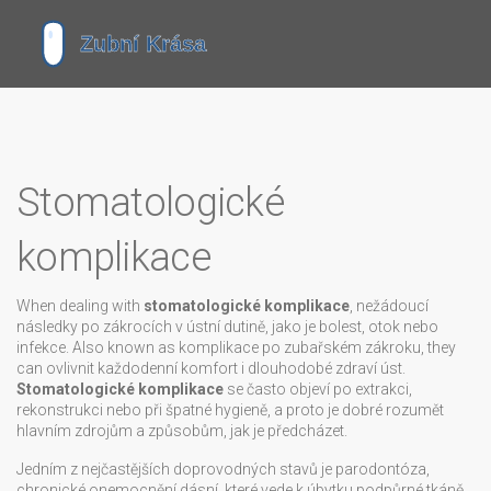
Stomatologické
komplikace
When dealing with
stomatologické komplikace
,
nežádoucí
následky po zákrocích v ústní dutině, jako je bolest, otok nebo
infekce
. Also known as
komplikace po zubařském zákroku
, they
can ovlivnit každodenní komfort i dlouhodobé zdraví úst.
Stomatologické komplikace
se často objeví po extrakci,
rekonstrukci nebo při špatné hygieně, a proto je dobré rozumět
hlavním zdrojům a způsobům, jak je předcházet.
Jedním z nejčastějších doprovodných stavů je
parodontóza
,
chronické onemocnění dásní, které vede k úbytku podpůrné tkáně