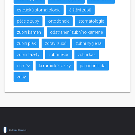
estetická stomatologie
čištění zubů
péče o zuby
ortodoncie
stomatologie
zubní kámen
odstranění zubního kamene
zubní plak
zdraví zubů
zubní hygiena
zubní fazety
zubní lékař
zubní kaz
úsměv
keramické fazety
parodontitida
zuby