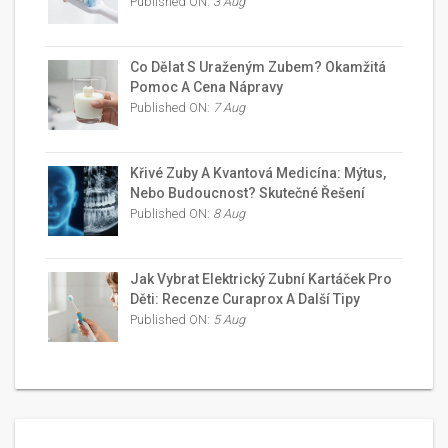
Published ON:
3 Aug
Co Dělat S Uraženým Zubem? Okamžitá
Pomoc A Cena Nápravy
Published ON:
7 Aug
Křivé Zuby A Kvantová Medicína: Mýtus,
Nebo Budoucnost? Skutečné Řešení
Published ON:
8 Aug
Jak Vybrat Elektrický Zubní Kartáček Pro
Děti: Recenze Curaprox A Další Tipy
Published ON:
5 Aug