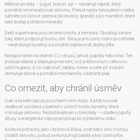
Mléčné výrobky – jogurt, tvaroh, sýr – obsahují vápník, který
pomáhá remineralizovat sklovinu. Pokud nejste fanouškem mléka,
sáhněte po listové zelenině (brokolice, špenát) a po mandlích, které
také dodají potřebné minerály.
Další superhrana jsou drcené ořechy a semínka. Obsahují zdravé
tuky, které podporují tvorbu slin. Slina je přirozený čisticí prostředek
– neutralizuje kyseliny a pomáhá odplavovat zbytky jídla.
Nezapomeňte na vitamín C z citrusů, jahod, papriky nebo kiwi. Ten
posiluje dásně a zlepšuje prokrvení, což je klíčové pro celkovou
ústní hygienu. A co vláknina? Jablka, mrkev a celer při žvýkání
stimuluje dásně a pomáhá mechanicky odstranit plak.
Co omezit, aby chránil úsměv
Cukr a kyselé nápoje jsou hlavní viníci kazu. Každý kousek
sladkostí vyvolává u bakterií v ústech tvorbu kyseliny, která
rozrušuje sklovinu. Nezůstávejte jen u čokolády – i sladké jogurty,
džusy a energetické nápoje přispívají ke zvýšenému riziku.
Acidové potraviny jako citrónová šťáva, ocet nebo víno mohou
oslabit sklovinu, pokud se konzumují častěji a bez ústní péče.