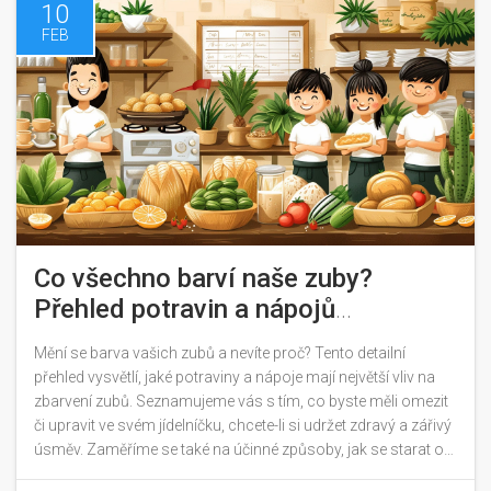
10
FEB
Co všechno barví naše zuby?
Přehled potravin a nápojů
ovlivňujících barvu zubů
Mění se barva vašich zubů a nevíte proč? Tento detailní
přehled vysvětlí, jaké potraviny a nápoje mají největší vliv na
zbarvení zubů. Seznamujeme vás s tím, co byste měli omezit
či upravit ve svém jídelníčku, chcete-li si udržet zdravý a zářivý
úsměv. Zaměříme se také na účinné způsoby, jak se starat o
své zuby a které produkty preferovat pro jejich bělení a