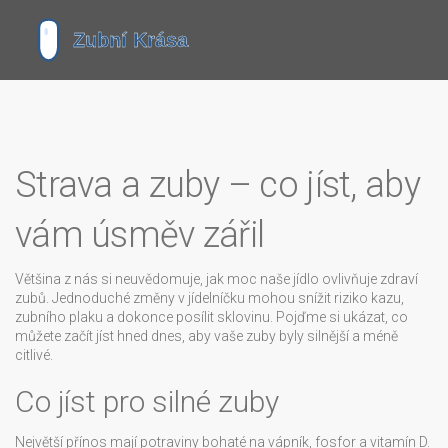
Strava a zuby – co jíst, aby
vám úsměv zářil
Většina z nás si neuvědomuje, jak moc naše jídlo ovlivňuje zdraví
zubů. Jednoduché změny v jídelníčku mohou snížit riziko kazu,
zubního plaku a dokonce posílit sklovinu. Pojďme si ukázat, co
můžete začít jíst hned dnes, aby vaše zuby byly silnější a méně
citlivé.
Co jíst pro silné zuby
Největší přínos mají potraviny bohaté na vápník, fosfor a vitamín D.