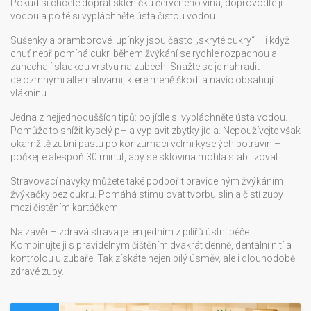
Pokud si chcete dopřát skleničku červeného vína, doprovodte ji
vodou a po té si vypláchněte ústa čistou vodou.
Sušenky a bramborové lupínky jsou často „skryté cukry“ – i když
chuť nepřipomíná cukr, během žvýkání se rychle rozpadnou a
zanechají sladkou vrstvu na zubech. Snažte se je nahradit
celozrnnými alternativami, které méně škodí a navíc obsahují
vlákninu.
Jedna z nejjednodušších tipů: po jídle si vypláchněte ústa vodou.
Pomůže to snížit kyselý pH a vyplavit zbytky jídla. Nepoužívejte však
okamžitě zubní pastu po konzumaci velmi kyselých potravin –
počkejte alespoň 30 minut, aby se sklovina mohla stabilizovat.
Stravovací návyky můžete také podpořit pravidelným žvýkáním
žvýkačky bez cukru. Pomáhá stimulovat tvorbu slin a čistí zuby
mezi čistěním kartáčkem.
Na závěr – zdravá strava je jen jedním z pilířů ústní péče.
Kombinujte ji s pravidelným čištěním dvakrát denně, dentální nití a
kontrolou u zubaře. Tak získáte nejen bílý úsměv, ale i dlouhodobě
zdravé zuby.