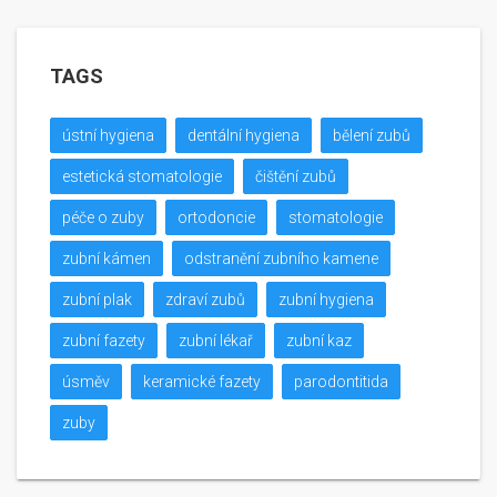
TAGS
ústní hygiena
dentální hygiena
bělení zubů
estetická stomatologie
čištění zubů
péče o zuby
ortodoncie
stomatologie
zubní kámen
odstranění zubního kamene
zubní plak
zdraví zubů
zubní hygiena
zubní fazety
zubní lékař
zubní kaz
úsměv
keramické fazety
parodontitida
zuby