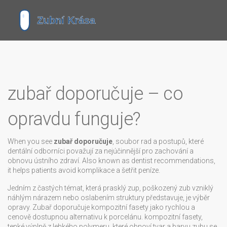
zubař doporučuje – co
opravdu funguje?
When you see
zubař doporučuje
,
soubor rad a postupů, které
dentální odborníci považují za nejúčinnější pro zachování a
obnovu ústního zdraví
. Also known as
dentist recommendations
,
it helps patients avoid komplikace a šetřit peníze.
Jedním z častých témat, která
prasklý zup
,
poškozený zub vzniklý
náhlým nárazem nebo oslabením struktury
představuje, je výběr
opravy. Zubař doporučuje kompozitní fasety jako rychlou a
cenově dostupnou alternativu k porcelánu.
kompozitní fasety
,
tenké výplně z lehkého polymeru, které obnoví tvar a barvu zubu
se