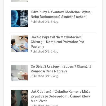
Křivé Zuby A Kvantová Medicína: Mýtus,
Nebo Budoucnost? Skutečné Řešení
Published ON:
8 Aug
Jak Se Připravit Na Maxilofaciální
Chirurgii: Kompletní Průvodce Pro
Pacienty
Published ON:
6 Aug
Co Dělat S Uraženým Zubem? Okamžitá
Pomoc A Cena Nápravy
Published ON:
7 Aug
Jak Odstranění Zubního Kamene Může
Zvýšit Vaše Sebevědomí: Úsměv, Který
Mění Život
Published ON:
2 Aug