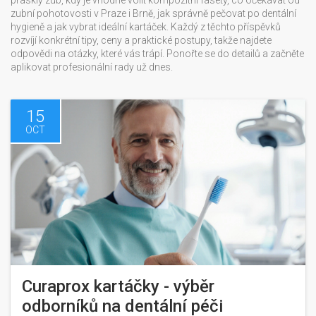
prasklý zub, kdy je vhodné volit kompozitní fasety, co očekávat od
zubní pohotovosti v Praze i Brně, jak správně pečovat po dentální
hygieně a jak vybrat ideální kartáček. Každý z těchto příspěvků
rozvíjí konkrétní tipy, ceny a praktické postupy, takže najdete
odpovědi na otázky, které vás trápí. Ponořte se do detailů a začněte
aplikovat profesionální rady už dnes.
15
OCT
Curaprox kartáčky - výběr
odborníků na dentální péči