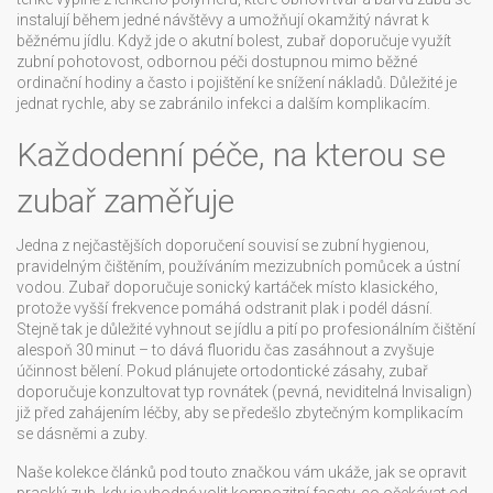
instalují během jedné návštěvy a umožňují okamžitý návrat k
běžnému jídlu. Když jde o akutní bolest, zubař doporučuje využít
zubní pohotovost
,
odbornou péči dostupnou mimo běžné
ordinační hodiny
a často i pojištění ke snížení nákladů. Důležité je
jednat rychle, aby se zabránilo infekci a dalším komplikacím.
Každodenní péče, na kterou se
zubař zaměřuje
Jedna z nejčastějších doporučení souvisí se
zubní hygienou
,
pravidelným čištěním, používáním mezizubních pomůcek a ústní
vodou
. Zubař doporučuje sonický kartáček místo klasického,
protože vyšší frekvence pomáhá odstranit plak i podél dásní.
Stejně tak je důležité vyhnout se jídlu a pití po profesionálním čištění
alespoň 30 minut – to dává fluoridu čas zasáhnout a zvyšuje
účinnost bělení. Pokud plánujete ortodontické zásahy, zubař
doporučuje konzultovat typ rovnátek (pevná, neviditelná Invisalign)
již před zahájením léčby, aby se předešlo zbytečným komplikacím
se dásněmi a zuby.
Naše kolekce článků pod touto značkou vám ukáže, jak se opravit