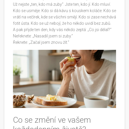
Už nejste „ten, kdo má zuby“. Jste ten, kdo jí. Kdo mluví.
Kdo se usměje. Kdo si dá kávu s kouskem koláče. Kdo se
vrátí na večírek, kde se všichni smějí. Kdo si zase nechává
fotit ústa. Kdo se už nebojí, že ho někdo uvidí bez zubů.
A pak přijde ten den, kdy vás někdo zeptá: „Co jsi dělal?“
Neřeknete: „Nasadil jsem si zuby.“
Řeknete: „Začal jsem znovu žít.“
Co se změní ve vašem