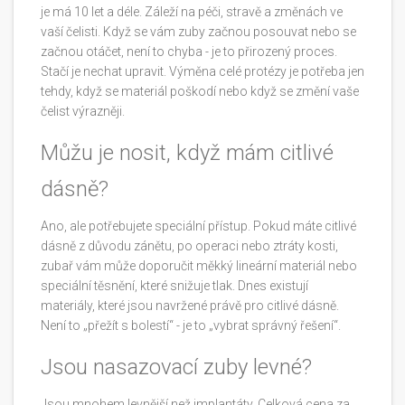
je má 10 let a déle. Záleží na péči, stravě a změnách ve
vaší čelisti. Když se vám zuby začnou posouvat nebo se
začnou otáčet, není to chyba - je to přirozený proces.
Stačí je nechat upravit. Výměna celé protézy je potřeba jen
tehdy, když se materiál poškodí nebo když se změní vaše
čelist výrazněji.
Můžu je nosit, když mám citlivé
dásně?
Ano, ale potřebujete speciální přístup. Pokud máte citlivé
dásně z důvodu zánětu, po operaci nebo ztráty kosti,
zubař vám může doporučit měkký lineární materiál nebo
speciální těsnění, které snižuje tlak. Dnes existují
materiály, které jsou navržené právě pro citlivé dásně.
Není to „přežít s bolestí“ - je to „vybrat správný řešení“.
Jsou nasazovací zuby levné?
Jsou mnohem levnější než implantáty. Celková cena za