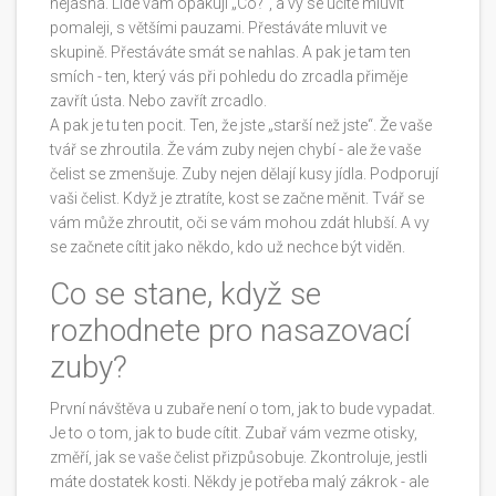
nejasná. Lidé vám opakují „Co?“, a vy se učíte mluvit
pomaleji, s většími pauzami. Přestáváte mluvit ve
skupině. Přestáváte smát se nahlas. A pak je tam ten
smích - ten, který vás při pohledu do zrcadla přiměje
zavřít ústa. Nebo zavřít zrcadlo.
A pak je tu ten pocit. Ten, že jste „starší než jste“. Že vaše
tvář se zhroutila. Že vám zuby nejen chybí - ale že vaše
čelist se zmenšuje. Zuby nejen dělají kusy jídla. Podporují
vaši čelist. Když je ztratíte, kost se začne měnit. Tvář se
vám může zhroutit, oči se vám mohou zdát hlubší. A vy
se začnete cítit jako někdo, kdo už nechce být viděn.
Co se stane, když se
rozhodnete pro nasazovací
zuby?
První návštěva u zubaře není o tom, jak to bude vypadat.
Je to o tom, jak to bude cítit. Zubař vám vezme otisky,
změří, jak se vaše čelist přizpůsobuje. Zkontroluje, jestli
máte dostatek kosti. Někdy je potřeba malý zákrok - ale