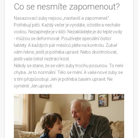
Co se nesmíte zapomenout?
Nasazovací zuby nejsou „nastavíš a zapomeneš“.
Potřebují péči. Každý večer je vyndáte, očistíte a necháte
vodou. Nezapínejte je v klíči. Nezakládejte je do teplé vody
- můžou se deformovat. Používejte speciální čisticí
tablety. A každých pár měsíců jděte na kontrolu. Zubař
vám řekne, jestli je potřeba upravit. Nebo zkontrolovat,
jestli vaše čelist neztrácí kost.
Někdy se stane, že se vám zuby trochu posunou. To není
chyba. Je to normální. Tělo se mění. A vaše nové zuby se
s tím přizpůsobují. Jen je potřeba časem upravit. Ne
vyměnit. Jen upravit.