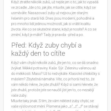
Když ztratíte několik zubů, už nejde jen o to, jak to vypadá
ve zrcadle. Jde o to, jak jíte, mluvíte, jak se cítíte, když se
usměváte. Nasazovací zuby už nejsou jen starým
řešením pro starší lidi. Dnes jsou moderní, pohodlné a
pro mnoho lidí jedinou možností, jak si vrátit kvalitu
života. Ale co se skutečně stane, když je nosíte? A co se
změní, když je máte? Tady je pravda - před a po.
Před: Když zuby chybí a
každý den to cítíte
Když vám chybí několik zubů, jíte jen to, co se dá snadno
žvýkat. Měkké potraviny. Kaše. Sýr. Zeleninu vařenou až
do měkkosti. Maso? Už to nežvýkáte. Klasické chlebíčky s
máslem? Zbytečná námaha. Víte, co je horší než to, že
vám někdo řekne, že jste zhubli? Když si sami řeknete, že
jste zhubli, protože jste se naučili jíst jen to, co nezabíjí
vaše zuby.
Mluvíte taky jinak. S tím, že vám některé zuby chybí, se
vaše výslovnost mění. Písmena jako „s“, „t“, „f“ se stávají