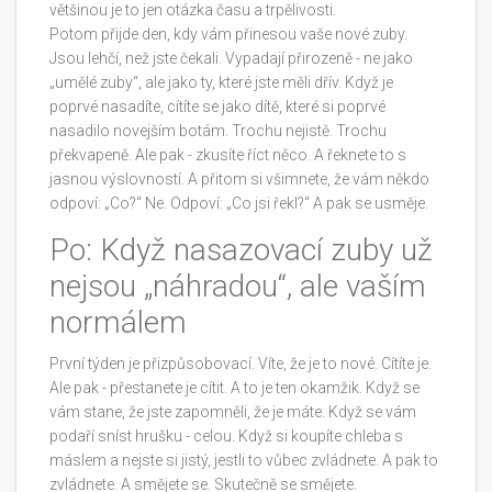
většinou je to jen otázka času a trpělivosti.
Potom přijde den, kdy vám přinesou vaše nové zuby.
Jsou lehčí, než jste čekali. Vypadají přirozeně - ne jako
„umělé zuby“, ale jako ty, které jste měli dřív. Když je
poprvé nasadíte, cítíte se jako dítě, které si poprvé
nasadilo novejším botám. Trochu nejistě. Trochu
překvapeně. Ale pak - zkusíte říct něco. A řeknete to s
jasnou výslovností. A přitom si všimnete, že vám někdo
odpoví: „Co?“ Ne. Odpoví: „Co jsi řekl?“ A pak se usměje.
Po: Když nasazovací zuby už
nejsou „náhradou“, ale vaším
normálem
První týden je přizpůsobovací. Víte, že je to nové. Cítíte je.
Ale pak - přestanete je cítit. A to je ten okamžik. Když se
vám stane, že jste zapomněli, že je máte. Když se vám
podaří sníst hrušku - celou. Když si koupíte chleba s
máslem a nejste si jistý, jestli to vůbec zvládnete. A pak to
zvládnete. A smějete se. Skutečně se smějete.