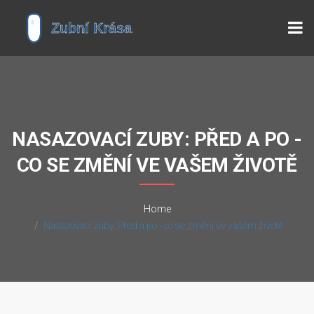
NASAZOVACÍ ZUBY: PŘED A PO -
CO SE ZMĚNÍ VE VAŠEM ŽIVOTĚ
Home
Nasazovací zuby: Před a po - co se změní ve vašem životě