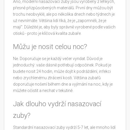
Ano, moderní nasazovací zuby jsou vyrobeny z lehkých,
přesně přizpůsobených materiálů. První dny můžou být
trochu neobvyklé, ale po několika dnech nebo týdnech je
už nevnímáte. Většina lidí říká, že je „zapomněli, že je
mají“. Důležité je, aby byly správně vyrobené podle vašich
otisků - proto je klíčová kvalita zubaře.
Můžu je nosit celou noc?
Ne. Doporučuje se je každý večer vyndat. Důvod je
jednoduchý: vaše dásně potřebují odpočinek. Pokud je
budete nosit 24 hodin, může dojít k podráždění, infekci
nebo zrychlenému ztrácení kosti. Většina zubařů
doporučuje nošení během dne a vyjímání na noc, kdy je
můžete očistit a nechat v tekutině.
Jak dlouho vydrží nasazovací
zuby?
Standardní nasazovací zuby vydrží 5-7 let, ale mnoho lidí