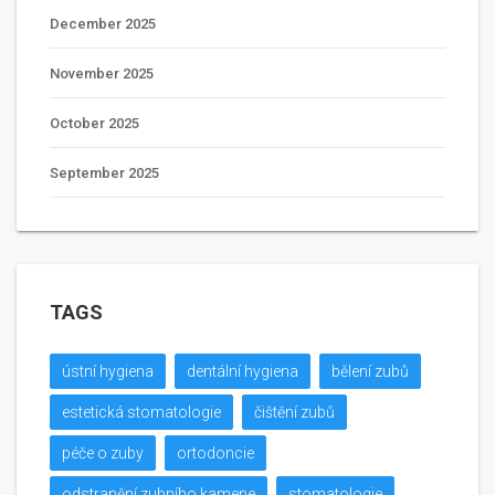
December 2025
November 2025
October 2025
September 2025
TAGS
ústní hygiena
dentální hygiena
bělení zubů
estetická stomatologie
čištění zubů
péče o zuby
ortodoncie
odstranění zubního kamene
stomatologie