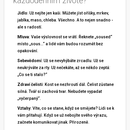
každodenním životě?
Jídlo
: Už nejíte jen kaši. Můžete jíst oříšky, mrkev,
jablka, maso, chleba. Všechno. A to nejen snadno -
ale s radostí.
Mluva
: Vaše výslovnost se vrátí. Řeknete „soused“
místo „sous…“ a lidé vám budou rozumět bez
opakování.
Sebevědomí
: Už se nevyhýbáte zrcadlu. Už se
neukrýváte za rty. Už nečekáte, až se někdo zeptá:
„Co se ti stalo?“
Zdraví čelisti
: Kost se nezhroutí dál. Čelist zůstane
silná. Tvář si zachová tvar. Nebudete vypadat
„vyčerpaný“.
Vztahy
: Víte, co se stane, když se smějete? Lidi se k
vám přitahují. Když se už nebojíte svého výrazu,
začnete komunikovat jinak. Přirozeně.