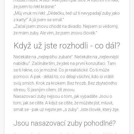
muset mluvit. A teď? Řekl jsem pár slov. A všichni mi řekli,
že jsem to řekl krásně.“
„Můj vnuk mi řekl: „Dědečku, teď už ti nevypadají zuby jako
z karty!“ A já jsem se smál.“
„Začal jsem znovu chodit na divadlo. Nejsem si vědomý,
že mám zuby. Ale vím, že jsem znovu člověk.“
Když už jste rozhodli - co dál?
Nečekáte na „nejlepšího zubaře“. Nečekáte na „nejlevnější
nabídku“. Začínáte tím, že jdeš na první konzultaci. Tam
se ti řekne, co je možné. Co je realistické. Co ti může
pomoci. A pak - děláš to, co dělají všichni, kdo si vrátili
svůj smích. Krok za krokem. Bez hrozb. Bez zbytečného
stresu. S jasným cílem: žít znovu.
Nasazovací zuby nejsou o tom, jak vypadáte. Jsou o
tom, jak se cítíte. A když se cítíte, že můžete jíst, mluvit,
smát se - pak už nejste jen „s zuby“. Jste člověk, který žije.
Jsou nasazovací zuby pohodlné?