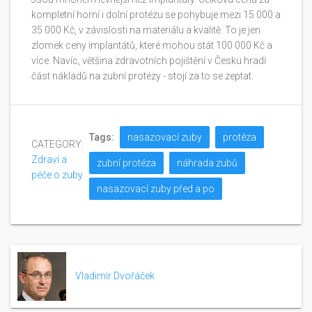
kompletní horní i dolní protézu se pohybuje mezi 15 000 a
35 000 Kč, v závislosti na materiálu a kvalitě. To je jen
zlomek ceny implantátů, které mohou stát 100 000 Kč a
více. Navíc, většina zdravotních pojištění v Česku hradí
část nákladů na zubní protézy - stojí za to se zeptat.
Tags:
nasazovací zuby
protéza
CATEGORY:
Zdraví a
zubní protéza
náhrada zubů
péče o zuby
nasazovací zuby před a po
Vladimír Dvořáček