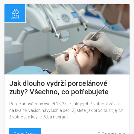
26
JAN
Jak dlouho vydrží porcelánové
zuby? Všechno, co potřebujete
vědět o trvanlivosti zubních korunk
Porcelánové zuby vydrží 15-25 let, ale jejich životnost závisí
na kvalitě, vašich návycích a péči. Zjistěte, jak prodloužit jejich
životnost a kdy je třeba nahradit.