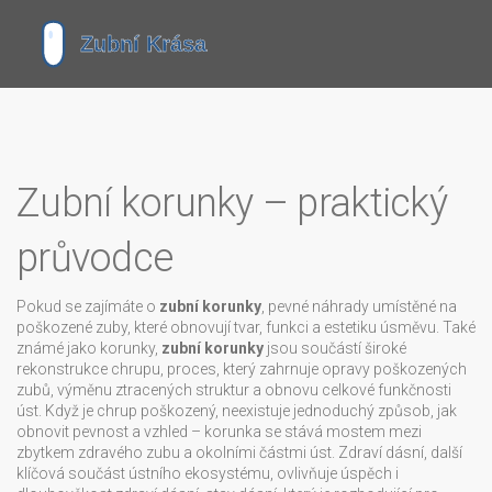
Zubní korunky – praktický
průvodce
Pokud se zajímáte o
zubní korunky
,
pevné náhrady umístěné na
poškozené zuby, které obnovují tvar, funkci a estetiku úsměvu
. Také
známé jako
korunky
,
zubní korunky
jsou součástí široké
rekonstrukce chrupu
,
proces, který zahrnuje opravy poškozených
zubů, výměnu ztracených struktur a obnovu celkové funkčnosti
úst
. Když je chrup poškozený, neexistuje jednoduchý způsob, jak
obnovit pevnost a vzhled – korunka se stává mostem mezi
zbytkem zdravého zubu a okolními částmi úst. Zdraví dásní, další
klíčová součást ústního ekosystému, ovlivňuje úspěch i