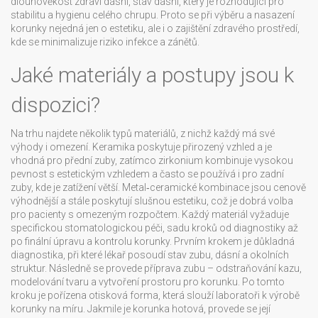
dlouhověkost
zdraví dásní
,
stav dásní, který je rozhodující pro
stabilitu a hygienu celého chrupu
. Proto se při výběru a nasazení
korunky nejedná jen o estetiku, ale i o zajištění zdravého prostředí,
kde se minimalizuje riziko infekce a zánětů.
Jaké materiály a postupy jsou k
dispozici?
Na trhu najdete několik typů materiálů, z nichž každý má své
výhody i omezení. Keramika poskytuje přirozený vzhled a je
vhodná pro přední zuby, zatímco zirkonium kombinuje vysokou
pevnost s estetickým vzhledem a často se používá i pro zadní
zuby, kde je zatížení větší. Metal‑ceramické kombinace jsou cenově
výhodnější a stále poskytují slušnou estetiku, což je dobrá volba
pro pacienty s omezeným rozpočtem. Každý materiál vyžaduje
specifickou
stomatologickou péči
,
sadu kroků od diagnostiky až
po finální úpravu a kontrolu korunky
. Prvním krokem je důkladná
diagnostika, při které lékař posoudí stav zubu, dásní a okolních
struktur. Následně se provede příprava zubu – odstraňování kazu,
modelování tvaru a vytvoření prostoru pro korunku. Po tomto
kroku je pořízena otisková forma, která slouží laboratoři k výrobě
korunky na míru. Jakmile je korunka hotová, provede se její