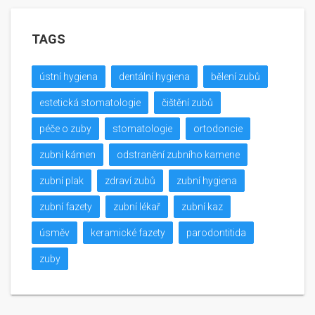
TAGS
ústní hygiena
dentální hygiena
bělení zubů
estetická stomatologie
čištění zubů
péče o zuby
stomatologie
ortodoncie
zubní kámen
odstranění zubního kamene
zubní plak
zdraví zubů
zubní hygiena
zubní fazety
zubní lékař
zubní kaz
úsměv
keramické fazety
parodontitida
zuby