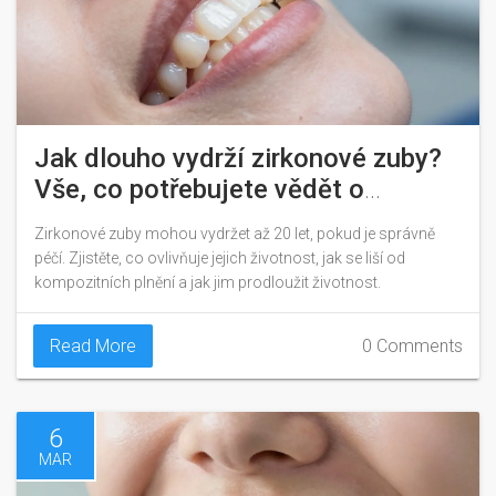
Jak dlouho vydrží zirkonové zuby?
Vše, co potřebujete vědět o
trvanlivosti zirkonových korunkách
Zirkonové zuby mohou vydržet až 20 let, pokud je správně
péčí. Zjistěte, co ovlivňuje jejich životnost, jak se liší od
kompozitních plnění a jak jim prodloužit životnost.
Read More
0 Comments
6
MAR