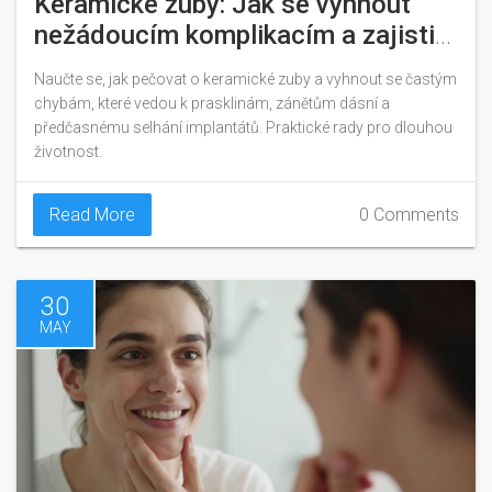
Keramické zuby: Jak se vyhnout
nežádoucím komplikacím a zajistit
dlouhou životnost
Naučte se, jak pečovat o keramické zuby a vyhnout se častým
chybám, které vedou k prasklinám, zánětům dásní a
předčasnému selhání implantátů. Praktické rady pro dlouhou
životnost.
Read More
0 Comments
30
MAY