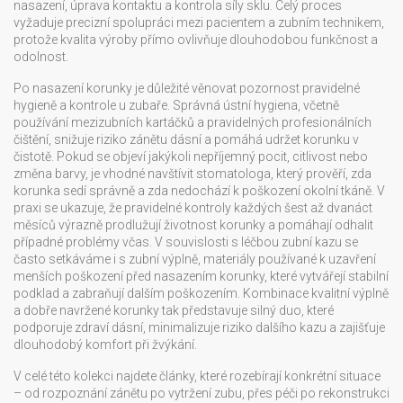
nasazení, úprava kontaktu a kontrola síly sklu. Celý proces
vyžaduje precizní spolupráci mezi pacientem a zubním technikem,
protože kvalita výroby přímo ovlivňuje dlouhodobou funkčnost a
odolnost.
Po nasazení korunky je důležité věnovat pozornost pravidelné
hygieně a kontrole u zubaře. Správná ústní hygiena, včetně
používání mezizubních kartáčků a pravidelných profesionálních
čištění, snižuje riziko zánětu dásní a pomáhá udržet korunku v
čistotě. Pokud se objeví jakýkoli nepříjemný pocit, citlivost nebo
změna barvy, je vhodné navštívit stomatologa, který prověří, zda
korunka sedí správně a zda nedochází k poškození okolní tkáně. V
praxi se ukazuje, že pravidelné kontroly každých šest až dvanáct
měsíců výrazně prodlužují životnost korunky a pomáhají odhalit
případné problémy včas. V souvislosti s léčbou zubní kazu se
často setkáváme i s
zubní výplně
,
materiály používané k uzavření
menších poškození před nasazením korunky
, které vytvářejí stabilní
podklad a zabraňují dalším poškozením. Kombinace kvalitní výplně
a dobře navržené korunky tak představuje silný duo, které
podporuje zdraví dásní, minimalizuje riziko dalšího kazu a zajišťuje
dlouhodobý komfort při žvýkání.
V celé této kolekci najdete články, které rozebírají konkrétní situace
– od rozpoznání zánětu po vytržení zubu, přes péči po rekonstrukci