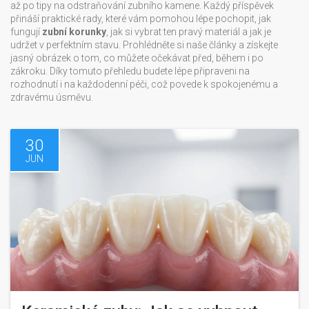
až po tipy na odstraňování zubního kamene. Každý příspěvek
přináší praktické rady, které vám pomohou lépe pochopit, jak
fungují
zubní korunky
, jak si vybrat ten pravý materiál a jak je
udržet v perfektním stavu. Prohlédněte si naše články a získejte
jasný obrázek o tom, co můžete očekávat před, během i po
zákroku. Díky tomuto přehledu budete lépe připraveni na
rozhodnutí i na každodenní péči, což povede k spokojenému a
zdravému úsměvu.
30
JUN