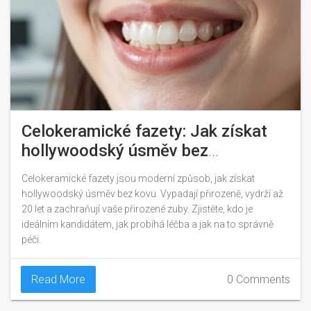
Celokeramické fazety: Jak získat
hollywoodský úsměv bez
metalových konstrukcí
Celokeramické fazety jsou moderní způsob, jak získat
hollywoodský úsměv bez kovu. Vypadají přirozeně, vydrží až
20 let a zachraňují vaše přirozené zuby. Zjistěte, kdo je
ideálním kandidátem, jak probíhá léčba a jak na to správně
péči.
Read More
0 Comments