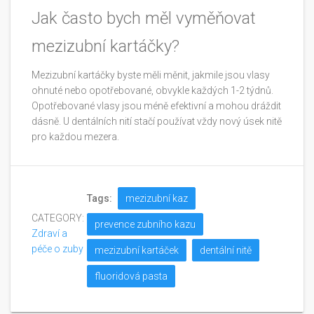
Jak často bych měl vyměňovat
mezizubní kartáčky?
Mezizubní kartáčky byste měli měnit, jakmile jsou vlasy
ohnuté nebo opotřebované, obvykle každých 1-2 týdnů.
Opotřebované vlasy jsou méně efektivní a mohou dráždit
dásně. U dentálních nití stačí používat vždy nový úsek nitě
pro každou mezera.
Tags:
mezizubní kaz
CATEGORY:
prevence zubního kazu
Zdraví a
péče o zuby
mezizubní kartáček
dentální nitě
fluoridová pasta