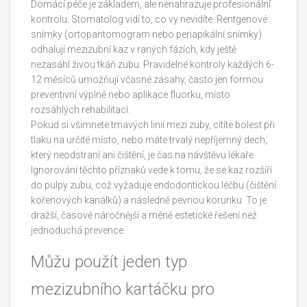
Domácí péče je základem, ale nenahrazuje profesionální
kontrolu. Stomatolog vidí to, co vy nevidíte. Rentgenové
snímky (ortopantomogram nebo periapikální snímky)
odhalují mezizubní kaz v raných fázích, kdy ještě
nezasáhl živou tkáň zubu. Pravidelné kontroly každých 6-
12 měsíců umožňují včasné zásahy, často jen formou
preventivní výplně nebo aplikace fluorku, místo
rozsáhlých rehabilitací.
Pokud si všimnete tmavých linií mezi zuby, cítíte bolest při
tlaku na určité místo, nebo máte trvalý nepříjemný dech,
který neodstraní ani čištění, je čas na návštěvu lékaře.
Ignorování těchto příznaků vede k tomu, že se kaz rozšíří
do pulpy zubu, což vyžaduje endodontickou léčbu (čištění
kořenových kanálků) a následně pevnou korunku. To je
dražší, časově náročnější a méně estetické řešení než
jednoduchá prevence.
Můžu použít jeden typ
mezizubního kartáčku pro