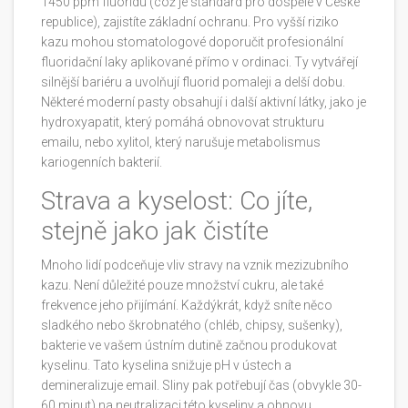
1450 ppm fluoridu (což je standard pro dospělé v České
republice), zajistíte základní ochranu. Pro vyšší riziko
kazu mohou stomatologové doporučit profesionální
fluoridační laky aplikované přímo v ordinaci. Ty vytvářejí
silnější bariéru a uvolňují fluorid pomaleji a delší dobu.
Některé moderní pasty obsahují i další aktivní látky, jako je
hydroxyapatit, který pomáhá obnovovat strukturu
emailu, nebo xylitol, který narušuje metabolismus
kariogenních bakterií.
Strava a kyselost: Co jíte,
stejně jako jak čistíte
Mnoho lidí podceňuje vliv stravy na vznik mezizubního
kazu. Není důležité pouze množství cukru, ale také
frekvence jeho přijímání. Každýkrát, když sníte něco
sladkého nebo škrobnatého (chléb, chipsy, sušenky),
bakterie ve vašem ústním dutině začnou produkovat
kyselinu. Tato kyselina snižuje pH v ústech a
demineralizuje email. Sliny pak potřebují čas (obvykle 30-
60 minut) na neutralizaci této kyseliny a obnovu