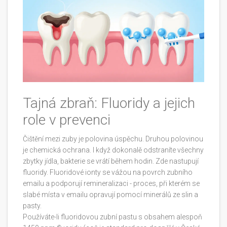
Tajná zbraň: Fluoridy a jejich
role v prevenci
Čištění mezi zuby je polovina úspěchu. Druhou polovinou
je chemická ochrana. I když dokonalě odstraníte všechny
zbytky jídla, bakterie se vrátí během hodin. Zde nastupují
fluoridy. Fluoridové ionty se vážou na povrch zubního
emailu a podporují remineralizaci - proces, při kterém se
slabé místa v emailu opravují pomocí minerálů ze slin a
pasty.
Používáte-li fluoridovou zubní pastu s obsahem alespoň