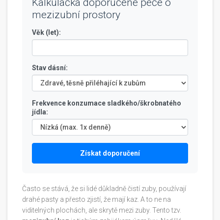
Kalkulačka doporučené péče o
mezizubní prostory
Věk (let):
Stav dásní:
Frekvence konzumace sladkého/škrobnatého
jídla:
Získat doporučení
Často se stává, že si lidé důkladně čistí zuby, používají
drahé pasty a přesto zjistí, že mají kaz. A to ne na
viditelných plochách, ale skrytě mezi zuby. Tento tzv.