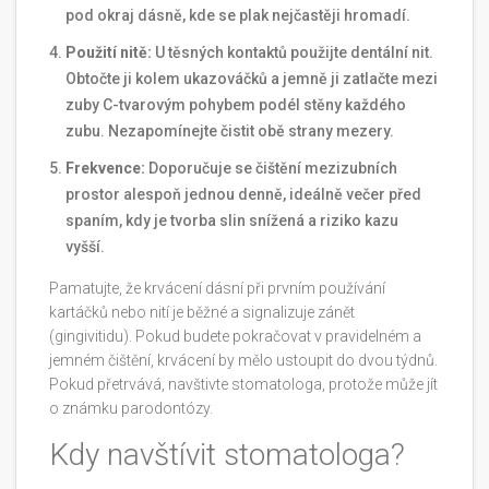
pod okraj dásně, kde se plak nejčastěji hromadí.
Použití nitě:
U těsných kontaktů použijte dentální nit.
Obtočte ji kolem ukazováčků a jemně ji zatlačte mezi
zuby C-tvarovým pohybem podél stěny každého
zubu. Nezapomínejte čistit obě strany mezery.
Frekvence:
Doporučuje se čištění mezizubních
prostor alespoň jednou denně, ideálně večer před
spaním, kdy je tvorba slin snížená a riziko kazu
vyšší.
Pamatujte, že krvácení dásní při prvním používání
kartáčků nebo nití je běžné a signalizuje zánět
(gingivitidu). Pokud budete pokračovat v pravidelném a
jemném čištění, krvácení by mělo ustoupit do dvou týdnů.
Pokud přetrvává, navštivte stomatologa, protože může jít
o známku parodontózy.
Kdy navštívit stomatologa?