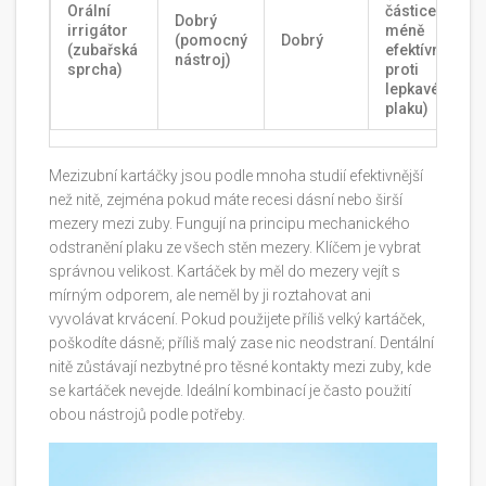
Orální
částice,
Dobrý
irrigátor
méně
(pomocný
Dobrý
(zubařská
efektívní
nástroj)
sprcha)
proti
lepkavému
plaku)
Mezizubní kartáčky jsou podle mnoha studií efektivnější
než nitě, zejména pokud máte recesi dásní nebo širší
mezery mezi zuby. Fungují na principu mechanického
odstranění plaku ze všech stěn mezery. Klíčem je vybrat
správnou velikost. Kartáček by měl do mezery vejít s
mírným odporem, ale neměl by ji roztahovat ani
vyvolávat krvácení. Pokud použijete příliš velký kartáček,
poškodíte dásně; příliš malý zase nic neodstraní. Dentální
nitě zůstávají nezbytné pro těsné kontakty mezi zuby, kde
se kartáček nevejde. Ideální kombinací je často použití
obou nástrojů podle potřeby.