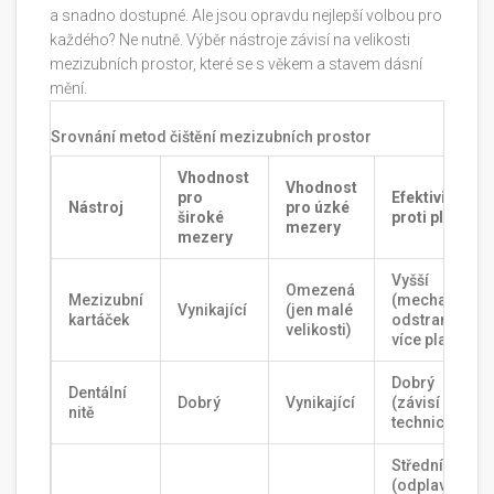
a snadno dostupné. Ale jsou opravdu nejlepší volbou pro
každého? Ne nutně. Výběr nástroje závisí na velikosti
mezizubních prostor, které se s věkem a stavem dásní
mění.
Srovnání metod čištění mezizubních prostor
Vhodnost
Vhodnost
pro
Efektivita
Nástroj
pro úzké
široké
proti plaku
mezery
mezery
Vyšší
Omezená
Mezizubní
(mechanicky
Vynikající
(jen malé
kartáček
odstraní
velikosti)
více plaku)
Dobrý
Dentální
Dobrý
Vynikající
(závisí na
nitě
technice)
Střední
(odplaví