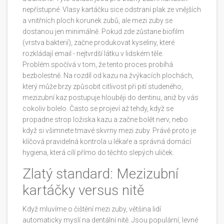
nepřístupné. Vlasy kartáčku sice odstraní plak ze vnějších
a vnitřních ploch korunek zubů, ale mezi zuby se
dostanou jen minimálně. Pokud zde zůstane biofilm
(vrstva bakterií), začne produkovat kyseliny, které
rozkládají email - nejtvrdší látku v lidském těle.
Problém spočívá v tom, že tento proces probíhá
bezbolestně. Na rozdíl od kazu na žvýkacích plochách,
který může brzy způsobit citlivost při pití studeného,
mezizubní kaz postupuje hlouběji do dentinu, aniž by vás
cokoliv bolelo. Často se projeví až tehdy, když se
propadne strop ložiska kazu a začne bolět nerv, nebo
když si všimnete tmavé skvrny mezi zuby. Právě proto je
klíčová pravidelná kontrola u lékaře a správná domácí
hygiena, která cílí přímo do těchto slepých uliček.
Zlatý standard: Mezizubní
kartáčky versus nitě
Když mluvíme o čištění mezi zuby, většina lidí
automaticky myslí na dentální nitě. Jsou populární, levné