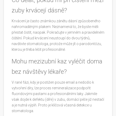
Co dělat, pokud mi při čištění mezi
zuby krvácejí dásně?
Krvácení je často známkou zánětu dásní způsobeného
nahromaděným plakem. Neznamená to, že byste měli
přestat čistit, naopak. Pokračujte v jemném a pravidelném
čištění. Pokud krvácení neustoupí do dvou týdnů,
navštivte stomatologa, protože může jít o parodontózu,
kterou je třeba léčit profesionálně.
Mohu mezizubní kaz vyléčit doma
bez návštěvy lékaře?
V rané fázi, kdy je postižen pouze email a nedošlo k
vytvoření díry, lze proces remineralizace podpořit
fluoridovými pastami a profesionálními laky. Jakmile
však dojde k defektu (díře) v zubu, domácí péče již nestačí
a je nutná výplň. Proto je klíčová včasná detekce u
stomatologa.