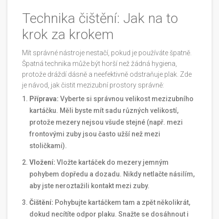
Technika čištění: Jak na to
krok za krokem
Mít správné nástroje nestačí, pokud je používáte špatně.
Špatná technika může být horší než žádná hygiena,
protože dráždí dásně a neefektivně odstraňuje plak. Zde
je návod, jak čistit mezizubní prostory správně:
Příprava:
Vyberte si správnou velikost mezizubního
kartáčku. Měli byste mít sadu různých velikostí,
protože mezery nejsou všude stejné (např. mezi
frontovými zuby jsou často užší než mezi
stoličkami).
Vložení:
Vložte kartáček do mezery jemným
pohybem dopředu a dozadu. Nikdy netlačte násilím,
aby jste neroztažili kontakt mezi zuby.
Čištění:
Pohybujte kartáčkem tam a zpět několikrát,
dokud necítíte odpor plaku. Snažte se dosáhnout i