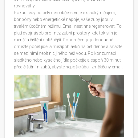
rovnováhy.
Pokud tedy po celý den občerstvujete sladkým čajem,
bonbóny nebo energetické nápoje, vaše zuby jsou v
trvalém útočném režimu. Email nestihne regenerovat. To
platí dvojnásob pro mezizubní prostory, kde tok slin je
menší a čištění obtížnější. Doporučení je jednoduché:
omezte počet jídel a mezipohlavků na pět denně a snažte
se mezi nimi nepít nic jiného než vodu. Po konzumaci
sladkého nebo kyselého jídla počkejte alespoň 30 minut
před čištěním zubů, abyste nepoškrábali změkčený email.