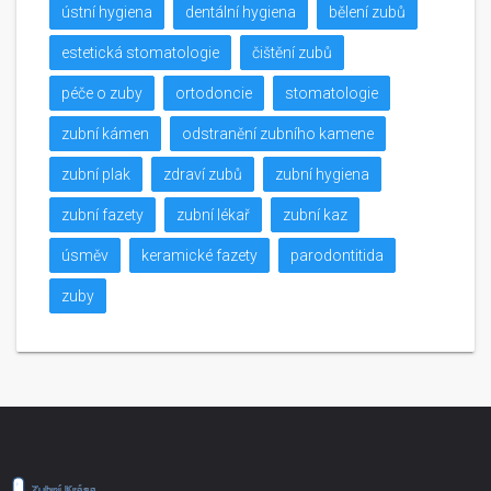
ústní hygiena
dentální hygiena
bělení zubů
estetická stomatologie
čištění zubů
péče o zuby
ortodoncie
stomatologie
zubní kámen
odstranění zubního kamene
zubní plak
zdraví zubů
zubní hygiena
zubní fazety
zubní lékař
zubní kaz
úsměv
keramické fazety
parodontitida
zuby