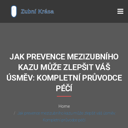
JAK PREVENCE MEZIZUBNÍHO
KAZU MŮŽE ZLEPŠIT VÁŠ
ÚSMĚV: KOMPLETNÍ PRŮVODCE
PÉČÍ
Home
Jak prevence mezizubního kazu může zlepšit váš úsměv:
Kompletní průvodce péčí