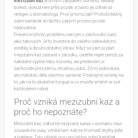
mezizubní kaz
je tichým zabijákem úsměvu. Nedělá
bolesti, dokud není příliš pozdě, a často jej odhalí až
rentgen u stomatologa. Proč je tomu tak? Protože běžný
zubní kartáček do těchto úzkých prostor prostě
nedosáhne.
Prevence tohoto problému není jen o zachování zubů
jako takových. Je to investice do vašeho sebevědomí,
estetiky a dlouhodobého zdraví. Když se vám podaří
mezizubní kaz zastavit v zárodku, ušetříte nejen peníze za
nákladné výplně nebo korunky, ale především si
zachováte přirozenou strukturu zubů. Zní to jednoduše,
ale málokdo dělá všechno správně. Podívejme se tedy na
to, jak na to skutečně funguje a co musíte změnit ve své
každodenní rutině.
Proč vzniká mezizubní kaz a
proč ho nepoznáte?
Mezizubní kaz, odborně nazývaný
karies v kontaktu mezi
sousedními zuby
, vzniká tam, kde se hromadí zbytky jídla
a bakterie. Tyto oblasti jsou pro běžný zubní kartáček