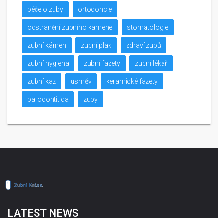
péče o zuby
ortodoncie
odstranění zubního kamene
stomatologie
zubní kámen
zubní plak
zdraví zubů
zubní hygiena
zubní fazety
zubní lékař
zubní kaz
úsměv
keramické fazety
parodontitida
zuby
LATEST NEWS