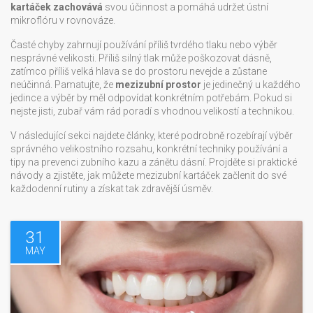
kartáček zachovává
svou účinnost a pomáhá udržet ústní
mikroflóru v rovnováze.
Časté chyby zahrnují používání příliš tvrdého tlaku nebo výběr
nesprávné velikosti. Příliš silný tlak může poškozovat dásně,
zatímco příliš velká hlava se do prostoru nevejde a zůstane
neúčinná. Pamatujte, že
mezizubní prostor
je jedinečný u každého
jedince a výběr by měl odpovídat konkrétním potřebám. Pokud si
nejste jisti, zubař vám rád poradí s vhodnou velikostí a technikou.
V následující sekci najdete články, které podrobně rozebírají výběr
správného velikostního rozsahu, konkrétní techniky používání a
tipy na prevenci zubního kazu a zánětu dásní. Projděte si praktické
návody a zjistěte, jak můžete mezizubní kartáček začlenit do své
každodenní rutiny a získat tak zdravější úsměv.
31
MAY