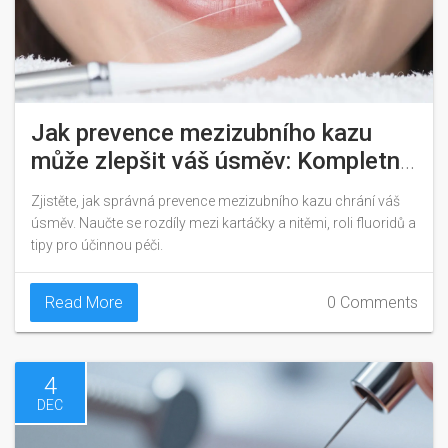
Jak prevence mezizubního kazu
může zlepšit váš úsměv: Kompletní
průvodce péčí
Zjistěte, jak správná prevence mezizubního kazu chrání váš
úsměv. Naučte se rozdíly mezi kartáčky a nitěmi, roli fluoridů a
tipy pro účinnou péči.
Read More
0 Comments
4
DEC