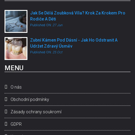
Jak Se Dělá Zoubková Víla? Krok Za Krokem Pro
Rodiče A Děti
Published ON:
27 Jun
Zubní Kámen Pod Dásní - Jak Ho Odstranit A
Udržet Zdravý Úsměv
Published ON:
25 Oct
MENU
O nás
Obchodní podmínky
Zásady ochrany soukromí
GDPR