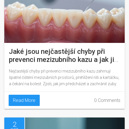
Jaké jsou nejčastější chyby při
prevenci mezizubního kazu a jak jim
předcházet
Nejčastější chyby při prevenci mezizubního kazu zahrnují
špatné čištění mezizubních prostorů, přehlížení niti a kartáčku,
a čekání na bolest. Zjisti, jak jim předcházet a zachránit zuby.
Read More
0 Comments
2