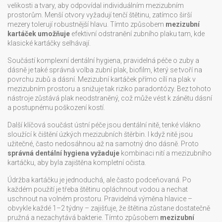
velikosti a tvary, aby odpovídal individuálním mezizubním
prostorům. Menší otvory vyžadují tenčí štětinu, zatímco širší
mezery tolerují robustnější hlavu. Tímto způsobem
mezizubní
kartáček umožňuje
efektivní odstranění zubního plaku tam, kde
klasické kartáčky selhávají.
Součástí komplexní
dentální hygiena
,
pravidelná péče o zuby a
dásně
je také správná volba
zubní plak
,
biofilm, který se tvoří na
povrchu zubů a dásní
. Mezizubní kartáček přímo cílí na plak v
mezizubním prostoru a snižuje tak riziko paradontózy. Bez tohoto
nástroje zůstává plak neodstraněný, což může vést k zánětu dásní
a postupnému poškození kostí.
Další klíčová součást ústní péče jsou
dentální nitě
,
tenké vlákno
sloužící k čištění úzkých mezizubních štěrbin
. I když nitě jsou
užitečné, často nedosáhnou až na samotný dno dásně. Proto
správná dentální hygiena vyžaduje
kombinaci nití a mezizubního
kartáčku, aby byla zajištěna kompletní očista.
Údržba kartáčku je jednoduchá, ale často podceňovaná. Po
každém použití je třeba štětinu opláchnout vodou a nechat
uschnout na volném prostoru. Pravidelná výměna hlavice –
obvykle každé 1–2 týdny – zajišťuje, že štětina zůstane dostatečně
pružná a nezachytává bakterie. Tímto způsobem
mezizubní