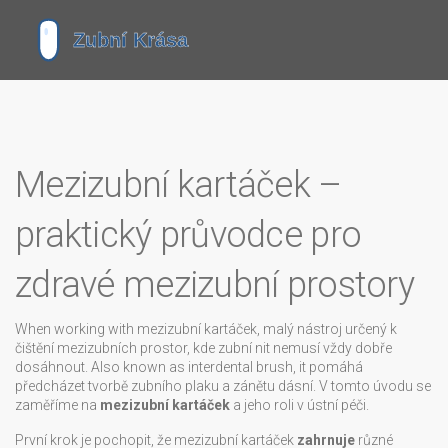
Mezizubní kartáček –
praktický průvodce pro
zdravé mezizubní prostory
When working with
mezizubní kartáček
,
malý nástroj určený k
čištění mezizubních prostor, kde zubní nit nemusí vždy dobře
dosáhnout
. Also known as
interdental brush
, it
pomáhá
předcházet tvorbě zubního plaku a zánětu dásní
.
V tomto úvodu se
zaměříme na
mezizubní kartáček
a jeho roli v ústní péči.
První krok je pochopit, že mezizubní kartáček
zahrnuje
různé