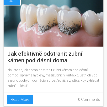
OCT
Jak efektivně odstranit zubní
kámen pod dásní doma
Naučte se, jak doma odstranit zubní kámen pod dásní
pomocí správné hygieny, mezizubních kartáčků, ústních vod
a jednoduchých domácích prostředků, a zjistěte, kdy vyhledat
zubního lékaře.
Read More
0 Comments