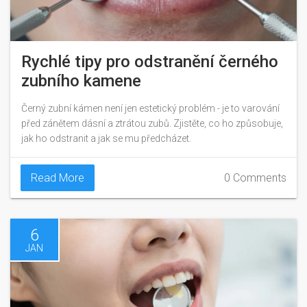
Rychlé tipy pro odstranění černého
zubního kamene
Černý zubní kámen není jen estetický problém - je to varování
před zánětem dásní a ztrátou zubů. Zjistěte, co ho způsobuje,
jak ho odstranit a jak se mu předcházet.
Read More
0 Comments
6
JAN