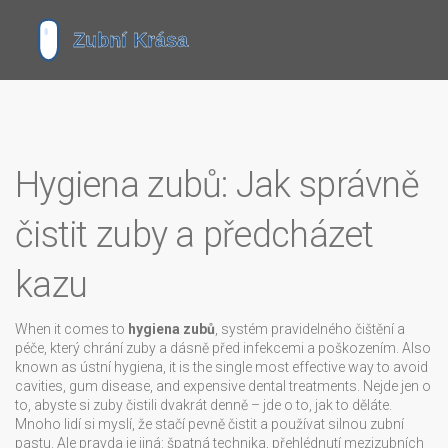
Hygiena zubů: Jak správně
čistit zuby a předcházet
kazu
When it comes to
hygiena zubů
,
systém pravidelného čištění a
péče, který chrání zuby a dásně před infekcemi a poškozením
. Also
known as
ústní hygiena
, it is the single most effective way to avoid
cavities, gum disease, and expensive dental treatments.
Nejde jen o
to, abyste si zuby čistili dvakrát denně – jde o to, jak to děláte.
Mnoho lidí si myslí, že stačí pevně čistit a používat silnou zubní
pastu. Ale pravda je jiná: špatná technika, přehlédnutí mezizubních