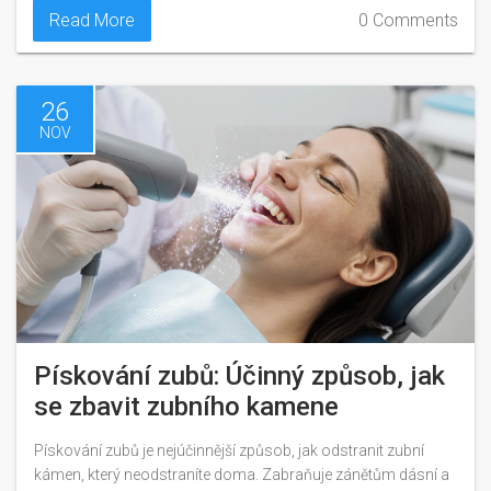
Read More
0 Comments
26
NOV
Pískování zubů: Účinný způsob, jak
se zbavit zubního kamene
Pískování zubů je nejúčinnější způsob, jak odstranit zubní
kámen, který neodstraníte doma. Zabraňuje zánětům dásní a