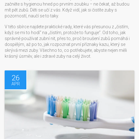
začněte s hygienou hned po prvním zoubku – ne čekat, až budou
mít pět zubů. Děti se učí z vás. Když vidí, jak si čistíte zuby s
pozorností, naučí se to taky.
V této sbírce najdete praktické rady, které vás přesunou z „čistím,
když se mi to hodí“ na „čistím, protože to funguje“. Od toho, jak
správně používat zubní nit, přes to, proč broušení zubů pomáhá i
dospělým, až po to, jak rozpoznat první příznaky kazu, který se
skrývá mezi zuby. Všechno to, co potřebujete, abyste nejen měli
krásný úsměv, ale i zdravé zuby na celý život.
26
APR