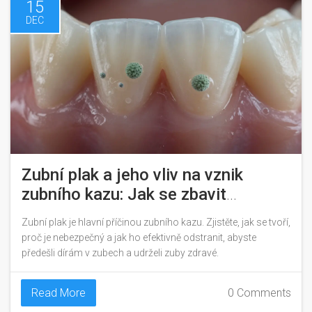
15
DEC
Zubní plak a jeho vliv na vznik
zubního kazu: Jak se zbavit
nebezpečné vrstvy a chránit zuby
Zubní plak je hlavní příčinou zubního kazu. Zjistěte, jak se tvoří,
proč je nebezpečný a jak ho efektivně odstranit, abyste
předešli dírám v zubech a udrželi zuby zdravé.
Read More
0 Comments