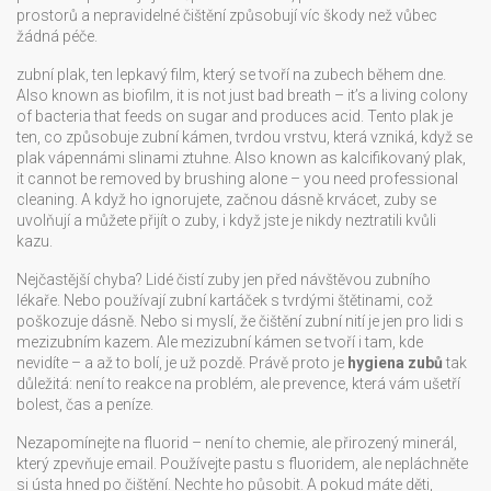
prostorů a nepravidelné čištění způsobují víc škody než vůbec
žádná péče.
zubní plak
,
ten lepkavý film, který se tvoří na zubech během dne
.
Also known as
biofilm
, it is not just bad breath – it’s a living colony
of bacteria that feeds on sugar and produces acid. Tento plak je
ten, co způsobuje
zubní kámen
,
tvrdou vrstvu, která vzniká, když se
plak vápennámi slinami ztuhne
. Also known as
kalcifikovaný plak
,
it cannot be removed by brushing alone – you need professional
cleaning. A když ho ignorujete, začnou dásně krvácet, zuby se
uvolňují a můžete přijít o zuby, i když jste je nikdy neztratili kvůli
kazu.
Nejčastější chyba? Lidé čistí zuby jen před návštěvou zubního
lékaře. Nebo používají zubní kartáček s tvrdými štětinami, což
poškozuje dásně. Nebo si myslí, že čištění zubní nití je jen pro lidi s
mezizubním kazem. Ale mezizubní kámen se tvoří i tam, kde
nevidíte – a až to bolí, je už pozdě. Právě proto je
hygiena zubů
tak
důležitá: není to reakce na problém, ale prevence, která vám ušetří
bolest, čas a peníze.
Nezapomínejte na fluorid – není to chemie, ale přirozený minerál,
který zpevňuje email. Používejte pastu s fluoridem, ale nepláchněte
si ústa hned po čištění. Nechte ho působit. A pokud máte děti,