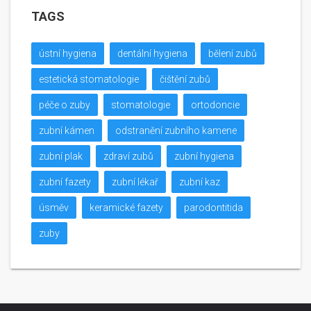
TAGS
ústní hygiena
dentální hygiena
bělení zubů
estetická stomatologie
čištění zubů
péče o zuby
stomatologie
ortodoncie
zubní kámen
odstranění zubního kamene
zubní plak
zdraví zubů
zubní hygiena
zubní fazety
zubní lékař
zubní kaz
úsměv
keramické fazety
parodontitida
zuby