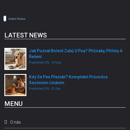
LATEST NEWS
Jak Poznat Bolest Zubů U Psa? Příznaky, Příčiny A
Řešení
Published ON:
18 May
Kdy Se Pes Přezubí? Kompletní Průvodce
Sezónním Línáním
Published ON:
23 Sep
MENU
O nás