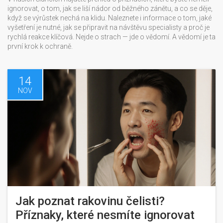
ignorovat, o tom, jak se liší nádor od běžného zánětu, a co se děje,
když se výrůstek nechá na klidu. Naleznete i informace o tom, jaké
vyšetření je nutné, jak se připravit na návštěvu specialisty a proč je
rychlá reakce klíčová. Nejde o strach — jde o vědomí. A vědomí je ta
první krok k ochraně.
14
NOV
Jak poznat rakovinu čelisti?
Příznaky, které nesmíte ignorovat