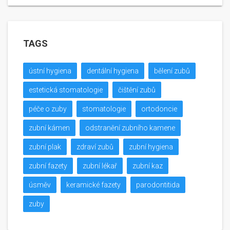
TAGS
ústní hygiena
dentální hygiena
bělení zubů
estetická stomatologie
čištění zubů
péče o zuby
stomatologie
ortodoncie
zubní kámen
odstranění zubního kamene
zubní plak
zdraví zubů
zubní hygiena
zubní fazety
zubní lékař
zubní kaz
úsměv
keramické fazety
parodontitida
zuby