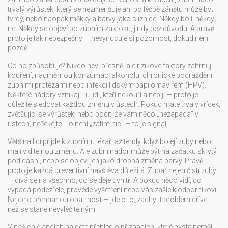
trvalý výrůstek, který se nezmenšuje ani po léčbě zánětu
může být
tvrdý, nebo naopak měkký a barvy jako sliznice. Někdy bolí, někdy
ne. Někdy se objeví po zubním zákroku, jindy bez důvodu. A právě
proto je tak nebezpečný — nevynucuje si pozornost, dokud není
pozdě.
Co ho způsobuje? Nikdo neví přesně, ale rizikové faktory zahrnují
kouření, nadměrnou konzumaci alkoholu, chronické podráždění
zubními protézami nebo infekci lidským papilomavirem (HPV).
Některé nádory vznikají i u lidí, kteří nekouří a nepijí — proto je
důležité sledovat každou změnu v ústech. Pokud máte trvalý vřídek,
zvětšující se výrůstek, nebo pocit, že vám něco „nezapadá“ v
ústech, nečekejte. To není „zatím nic“ — to je signál.
Většina lidí přijde k zubnímu lékaři až tehdy, když bolejí zuby nebo
mají viditelnou změnu. Ale zubní nádor může být na začátku skrytý
pod dásní, nebo se objeví jen jako drobná změna barvy. Právě
proto je každá preventivní návštěva důležitá. Zubař nejen čistí zuby
— dívá se na všechno, co se děje uvnitř. A pokud něco vidí, co
vypadá podezřele, provede vyšetření nebo vás zašle k odborníkovi.
Nejde o přehnanou opatrnost — jde o to, zachytit problém dříve,
než se stane nevyléčitelným.
V našich článcích najdete přehled o příznacích, které byste neměli