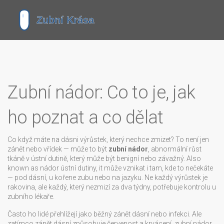
Zubní nádor: Co to je, jak
ho poznat a co dělat
Co když máte na dásni výrůstek, který nechce zmizet? To není jen
zánět nebo vřídek — může to být
zubní nádor
,
abnormální růst
tkáně v ústní dutině, který může být benigní nebo závažný
. Also
known as
nádor ústní dutiny
, it může vznikat i tam, kde to nečekáte
— pod dásní, u kořene zubu nebo na jazyku.
Ne každý výrůstek je
rakovina, ale každý, který nezmizí za dva týdny, potřebuje kontrolu u
zubního lékaře.
Často ho lidé přehlížejí jako běžný zánět dásní nebo infekci. Ale
zatímco zánět dásní způsobuje červenost a krvácení,
zubní nádor
,