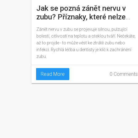
Jak se pozná zánět nervu v
zubu? Příznaky, které nelze
ignorovat
Zánět nervu v zubu se projevuje silnou, pulzující
bolestí, citlivostí na teplotu a oteklou tváří. Nečekáte,
až to projde - to může vést ke ztrátě zubu nebo
infekci. Rychlá léčba u dentisty je klíč k zachránění
zubu.
Read More
0 Comments