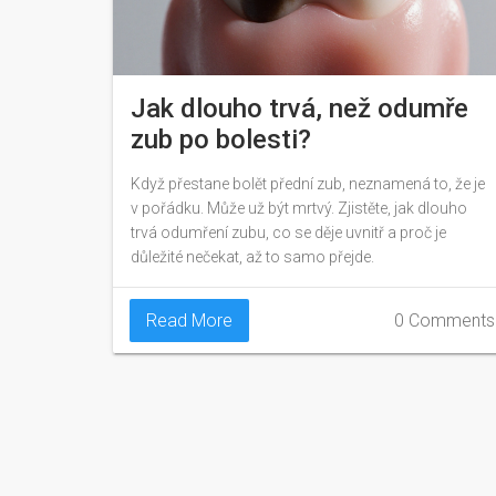
Jak dlouho trvá, než odumře
zub po bolesti?
Když přestane bolět přední zub, neznamená to, že je
v pořádku. Může už být mrtvý. Zjistěte, jak dlouho
trvá odumření zubu, co se děje uvnitř a proč je
důležité nečekat, až to samo přejde.
Read More
0 Comments