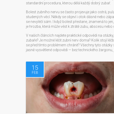
standardní procedura, kterou dělá každý dobrý zubař.
Bolest zubního nervu se často projevuje jako ostrá, pulzu
studených věcí. Někdy se objeví i otok dásně nebo zápac
se nevyléčí sám. I když bolest přestane, znamená to jen, ž
je hrozba, která může vést k ztrátě zubu, abscesu nebo 
V našich článcích najdete praktické odpovědi na otázky,
zubaře? Je možné léčit zubní nerv doma? Kolik stojí léčb
se před tímto problémem chránit? Všechny tyto otázky s
jasně vysvětlené odpovědi — bez technického žargonu, jen
15
FEB