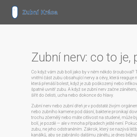
Zubní nerv: co to je, 
Co když vám zub bolí jako by v něm někdo šrouboval? To
vnitřní část zubu obsahující nervy a cévy, která reaguje
která přenáší bolest, když je zub poškozený nebo infiko
špatně uvnitř zubu. A když se zubní nerv začne zánětem,
šířit do čelisti, ucha nebo dokonce do hlavy.
Zubní nerv nebo zubní dřeň je v podstatě živým orgánem
nebo zubního kamene pod dásní, bakterie pronikají dovn
trochu zčernělý nebo máte citlivost na studené, může b
bolí, je pozdě — ale v mnoha případech ještě není. Poku
zubu, ne jeho odstraněním. Zákrok, který se nazývá
léč
kanálků, aby se zabránilo dalšímu zánětu
, je dnes běžn