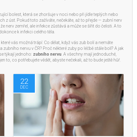
jící bolest, která se zhoršuje v noci nebo při jídle teplých nebo
h z úst. Pokud toto zažíváte, nečekáte, až to přejde — zubní nerv
e nerv zemřel, ale infekce zůstává a může se šířit do čelisti. A to
dokonce k infekci celého těla.
 které vás možná trápí: Co dělat, když vás zub bolí a nemáte
a zubního nervu v ČR? Proč některé zuby po léčbě stále bolí? A jak
e týkají jednoho:
zubního nervu
. A všechny mají jednoduché,
 to, co potřebujete vědět, abyste nečekali, až to bude ještě hůř.
22
DEC