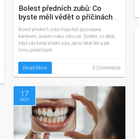
Bolest předních zubů: Co
byste měli vědět o příčinách a
řešeních
Bolest předních zubů může být způsobena
kariésem, úrazem nebo citlivostí. Zjistěte, co dělat,
když vás bolejí přední zuby, jak to lékař léčí a jak
tomu předcházet.
Read More
0 Comments
17
NOV