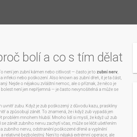
proč bolí a co s tím dělat
 není jen zubní kámen nebo citlivost — často je to
zubní nerv
,
 na infekci nebo poškození
. Also known as
zubní dřeň
, it
je ta část,
vaný
.
Nejde o nějakou zvláštní nemoc, ale o příznak, že něco je
 bolest není jen nepříjemná — je často nevynošitelná a může se
 uvnitř zubu. Když je zub poškozený z důvodu kazu, praskliny
itř a způsobují zánět. To znamená, že i když zub vypadá jen
ýt problém mnohem hlubší. Mnoho lidí si myslí, že když už zub
d se zánět zubního nervu zachytí včas, může se léčit ušetřením
ba zubního nervu
,
odstranění poškozené dřeně a vyplnění
ý a relativně bezbolestný. Není to nějaká extrémní operace, ale