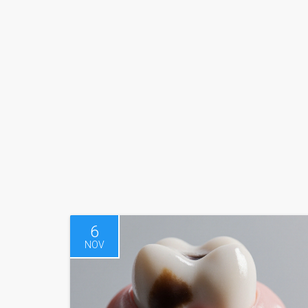
6
NOV