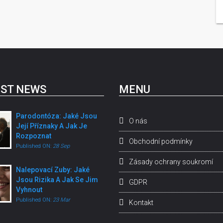
ST NEWS
MENU
Parodontóza: Jaké Jsou
O nás
Její Příznaky A Jak Je
Rozpoznat
Obchodní podmínky
Published ON:
28 Sep
Zásady ochrany soukromí
Nalepovací Zuby: Jaké
Jsou Rizika A Jak Se Jim
GDPR
Vyhnout
Published ON:
23 Mar
Kontakt