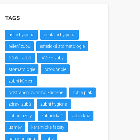
TAGS
ústní hygiena
dentální hygiena
bělení zubů
estetická stomatologie
čištění zubů
péče o zuby
stomatologie
ortodoncie
zubní kámen
odstranění zubního kamene
zubní plak
zdraví zubů
zubní hygiena
zubní fazety
zubní lékař
zubní kaz
úsměv
keramické fazety
parodontitida
zuby