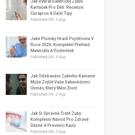
Jak Vybrat Elektrický Zubní
Kartáček Pro Děti: Recenze
Curaprox A Další Tipy
Published ON:
5 Aug
Jaké Plomby Hradí Pojišťovna V
Roce 2026: Kompletní Přehled
Materiálů A Podmínek
Published ON:
4 Aug
Jak Odstranění Zubního Kamene
Může Zvýšit Vaše Sebevědomí:
Úsměv, Který Mění Život
Published ON:
2 Aug
Jak Si Správně Čistit Zuby:
Komplexní Návod Pro Zdravé
Dásně A Prevenci Kazů
Published ON:
3 Aug