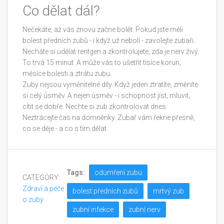
Co dělat dál?
Nečekáte, až vás znovu začne bolět. Pokud jste měli
bolest předních zubů - i když už nebolí - zavolejte zubaři.
Necháte si udělat rentgen a zkontrolujete, zda je nerv živý.
To trvá 15 minut. A může vás to ušetřit tisíce korun,
měsíce bolesti a ztrátu zubu.
Zuby nejsou vyměnitelné díly. Když jeden ztratíte, změníte
si celý úsměv. A nejen úsměv - i schopnost jíst, mluvit,
cítit se dobře. Nechte si zub zkontrolovat dnes.
Neztrácejte čas na domněnky. Zubař vám řekne přesně,
co se děje - a co s tím dělat.
Tags:
odumření zubu
CATEGORY:
Zdraví a péče
bolest předních zubů
mrtvý zub
o zuby
zubní infekce
zubní nerv