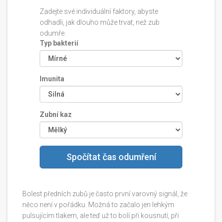
Zadejte své individuální faktory, abyste
odhadli, jak dlouho může trvat, než zub
odumře.
Typ bakterií
Imunita
Zubní kaz
Spočítat čas odumření
Bolest předních zubů je často první varovný signál, že
něco není v pořádku. Možná to začalo jen lehkým
pulsujícím tlakem, ale teď už to bolí při kousnutí, při