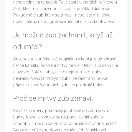
nenahlédne na rentgeně. To je časté u starších lidí nebo u
těch, kteří mají sníženou citlivost - například diabetici.
Pokud máte zub, který se ztmavil, nebo jste měli dříve
bolest, ale už nebolí, je dobré nechat si zub zkontrolovat.
Je možné zub zachránit, když už
odumřel?
Ano, pokud je infekce včas zjištěná a kost je stále zdravá.
Léčba kanálků odstraní mrtvý nerv a infekci, zub se vyplní
a uzavře. Poté se obvykle pokryje korunkou, aby
nepraskl. Většina mrtvých zubů lze zachránit, pokud
přijdete k zubaři v prvních týdnech po ztrátě bolesti.
Proč se mrtvý zub ztmaví?
Když zemře nerv, přestávají přicházet do zubu krevní
buňky. Krevní produkty se rozpadají uvnitř zubu a
způsobují tmavou barvu - podobně jako modřina na kůži.
Barva se může zhoršovat po měsících. V některých