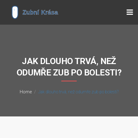
JAK DLOUHO TRVÁ, NEŽ
ODUMŘE ZUB PO BOLESTI?
Home
Jak dlouho trvá, než odumře zub po bolesti?