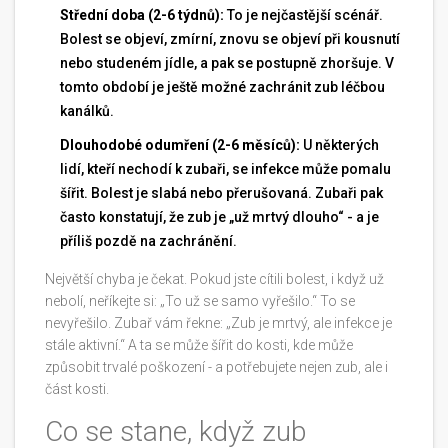
Střední doba (2-6 týdnů):
To je nejčastější scénář.
Bolest se objeví, zmírní, znovu se objeví při kousnutí
nebo studeném jídle, a pak se postupně zhoršuje. V
tomto období je ještě možné zachránit zub léčbou
kanálků.
Dlouhodobé odumření (2-6 měsíců):
U některých
lidí, kteří nechodí k zubaři, se infekce může pomalu
šířit. Bolest je slabá nebo přerušovaná. Zubaři pak
často konstatují, že zub je „už mrtvý dlouho“ - a je
příliš pozdě na zachránění.
Největší chyba je čekat. Pokud jste cítili bolest, i když už
nebolí, neříkejte si: „To už se samo vyřešilo.“ To se
nevyřešilo. Zubař vám řekne: „Zub je mrtvý, ale infekce je
stále aktivní.“ A ta se může šířit do kosti, kde může
způsobit trvalé poškození - a potřebujete nejen zub, ale i
část kosti.
Co se stane, když zub