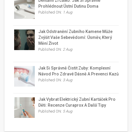
Dentální Zrcátko: Jak Si Správně
Prohlédnout Ústní Dutinu Doma
Published ON:
1 Aug
Jak Odstranění Zubního Kamene Může
Zvýšit Vaše Sebevědomí: Úsměv, Který
Mění Život
Published ON:
2 Aug
Jak Si Správně Čistit Zuby: Komplexní
Návod Pro Zdravé Dásně A Prevenci Kazů
Published ON:
3 Aug
Jak Vybrat Elektrický Zubní Kartáček Pro
Děti: Recenze Curaprox A Další Tipy
Published ON:
5 Aug