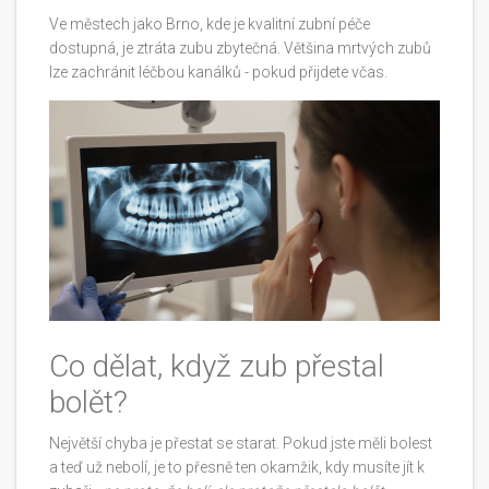
Ve městech jako Brno, kde je kvalitní zubní péče
dostupná, je ztráta zubu zbytečná. Většina mrtvých zubů
lze zachránit léčbou kanálků - pokud přijdete včas.
Co dělat, když zub přestal
bolět?
Největší chyba je přestat se starat. Pokud jste měli bolest
a teď už nebolí, je to přesně ten okamžik, kdy musíte jít k