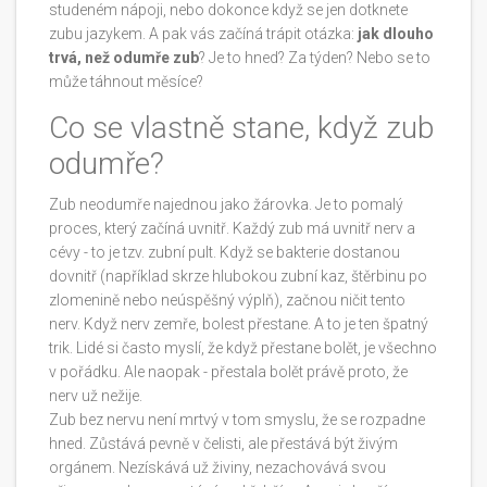
studeném nápoji, nebo dokonce když se jen dotknete
zubu jazykem. A pak vás začíná trápit otázka:
jak dlouho
trvá, než odumře zub
? Je to hned? Za týden? Nebo se to
může táhnout měsíce?
Co se vlastně stane, když zub
odumře?
Zub neodumře najednou jako žárovka. Je to pomalý
proces, který začíná uvnitř. Každý zub má uvnitř nerv a
cévy - to je tzv. zubní pult. Když se bakterie dostanou
dovnitř (například skrze hlubokou zubní kaz, štěrbinu po
zlomenině nebo neúspěšný výplň), začnou ničit tento
nerv. Když nerv zemře, bolest přestane. A to je ten špatný
trik. Lidé si často myslí, že když přestane bolět, je všechno
v pořádku. Ale naopak - přestala bolět právě proto, že
nerv už nežije.
Zub bez nervu není mrtvý v tom smyslu, že se rozpadne
hned. Zůstává pevně v čelisti, ale přestává být živým
orgánem. Nezískává už živiny, nezachovává svou