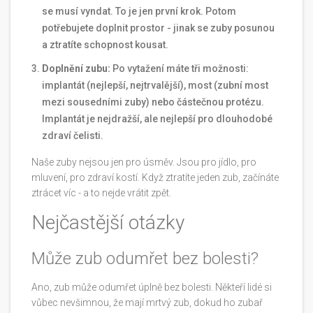
se musí vyndat. To je jen první krok. Potom
potřebujete doplnit prostor - jinak se zuby posunou
a ztratíte schopnost kousat.
Doplnění zubu:
Po vytažení máte tři možnosti:
implantát (nejlepší, nejtrvalější), most (zubní most
mezi sousedními zuby) nebo částečnou protézu.
Implantát je nejdražší, ale nejlepší pro dlouhodobé
zdraví čelisti.
Naše zuby nejsou jen pro úsměv. Jsou pro jídlo, pro
mluvení, pro zdraví kostí. Když ztratíte jeden zub, začínáte
ztrácet víc - a to nejde vrátit zpět.
Nejčastější otázky
Může zub odumřet bez bolesti?
Ano, zub může odumřet úplně bez bolesti. Někteří lidé si
vůbec nevšimnou, že mají mrtvý zub, dokud ho zubař