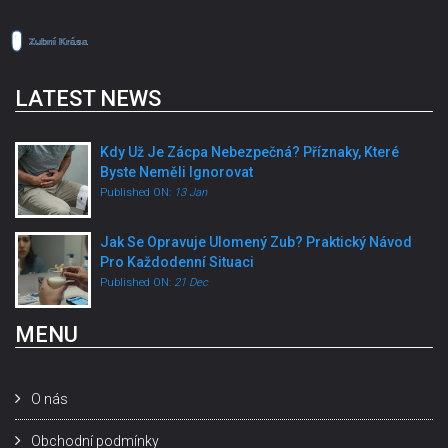
LATEST NEWS
Kdy Už Je Zácpa Nebezpečná? Příznaky, Které
Byste Neměli Ignorovat
Published ON:
13 Jan
Jak Se Opravuje Ulomený Zub? Praktický Návod
Pro Každodenní Situaci
Published ON:
21 Dec
MENU
O nás
Obchodní podmínky