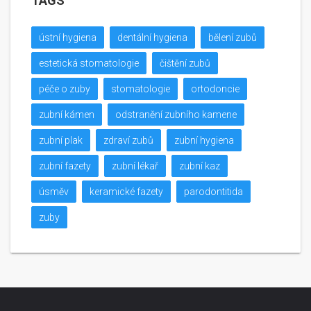
TAGS
ústní hygiena
dentální hygiena
bělení zubů
estetická stomatologie
čištění zubů
péče o zuby
stomatologie
ortodoncie
zubní kámen
odstranění zubního kamene
zubní plak
zdraví zubů
zubní hygiena
zubní fazety
zubní lékař
zubní kaz
úsměv
keramické fazety
parodontitida
zuby