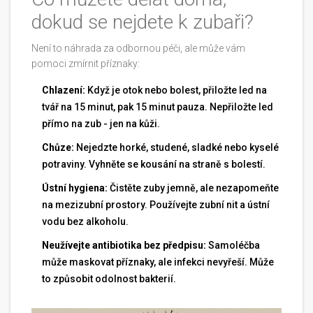
dokud se nejdete k zubaři?
Není to náhrada za odbornou péči, ale může vám
pomoci zmírnit příznaky:
Chlazení:
Když je otok nebo bolest, přiložte led na
tvář na 15 minut, pak 15 minut pauza. Nepřiložte led
přímo na zub - jen na kůži.
Chůze:
Nejedzte horké, studené, sladké nebo kyselé
potraviny. Vyhněte se kousání na straně s bolestí.
Ústní hygiena:
Čistěte zuby jemně, ale nezapomeňte
na mezizubní prostory. Používejte zubní nit a ústní
vodu bez alkoholu.
Neužívejte antibiotika bez předpisu:
Samoléčba
může maskovat příznaky, ale infekci nevyřeší. Může
to způsobit odolnost bakterií.