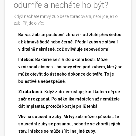
odumře a necháte ho být?
Když necháte mrtvý zub beze zpracování, nepřijde jen o
zub. Přijde o víc:
Barva:
Zub se postupně ztmaví - od žluté přes šedou
až k tmavě šedé nebo černé. Přední zuby se stávají
viditelně nekrásné, což ovlivňuje sebevědomí.
Infekce:
Bakterie se šíří do okolní kosti. Může
vzniknout absces - hnisový vřed pod zubem, který se
může otevřít do úst nebo dokonce do tváře. To je
bolestivé a nebezpečné.
Ztráta kosti:
Když zub neexistuje, kost kolem něj se
začne rozpadat. Po několika měsících už nemůžete
dát implantát, protože kost je příliš tenká.
Vliv na sousední zuby:
Mrtvý zub může způsobit, že
sousední zuby se posunou, nebo že se zhorší jejich
stav. Infekce se může šířit i na jiné zuby.