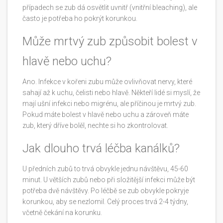
případech se zub dá osvětlit uvnitř (vnitřní bleaching), ale
často je potřeba ho pokrýt korunkou.
Může mrtvý zub způsobit bolest v
hlavě nebo uchu?
Ano. Infekce v kořeni zubu může ovlivňovat nervy, které
sahají až k uchu, čelisti nebo hlavě. Někteří lidé si myslí, že
mají ušní infekci nebo migrénu, ale příčinou je mrtvý zub.
Pokud máte bolest v hlavě nebo uchu a zároveň máte
zub, který dříve bolěl, nechte si ho zkontrolovat.
Jak dlouho trvá léčba kanálků?
U předních zubů to trvá obvykle jednu návštěvu, 45-60
minut. U větších zubů nebo při složitější infekci může být
potřeba dvě návštěvy. Po léčbě se zub obvykle pokryje
korunkou, aby se nezlomil. Celý proces trvá 2-4 týdny,
včetně čekání na korunku.