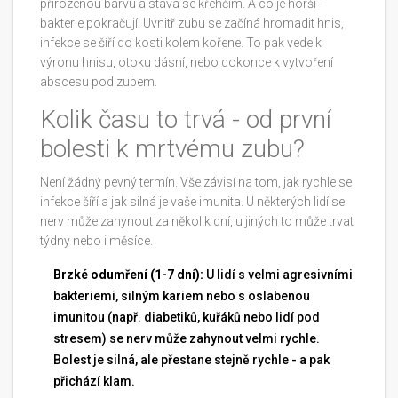
přirozenou barvu a stává se křehčím. A co je horší -
bakterie pokračují. Uvnitř zubu se začíná hromadit hnis,
infekce se šíří do kosti kolem kořene. To pak vede k
výronu hnisu, otoku dásní, nebo dokonce k vytvoření
abscesu pod zubem.
Kolik času to trvá - od první
bolesti k mrtvému zubu?
Není žádný pevný termín. Vše závisí na tom, jak rychle se
infekce šíří a jak silná je vaše imunita. U některých lidí se
nerv může zahynout za několik dní, u jiných to může trvat
týdny nebo i měsíce.
Brzké odumření (1-7 dní):
U lidí s velmi agresivními
bakteriemi, silným kariem nebo s oslabenou
imunitou (např. diabetiků, kuřáků nebo lidí pod
stresem) se nerv může zahynout velmi rychle.
Bolest je silná, ale přestane stejně rychle - a pak
přichází klam.