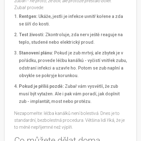
zubaři -
ne proto, že bolí, ale protože přestalo bolět
.
Zubař provede:
Rentgen:
Ukáže, jestli je infekce uvnitř kořene a zda
se šíří do kosti.
Test živosti:
Zkontroluje, zda nerv ještě reaguje na
teplo, studené nebo elektrický proud.
Stanovení plánu:
Pokud je zub mrtvý, ale zbytek je v
pořádku, provede léčbu kanálků - vyčistí vnitřek zubu,
odstraní infekci a uzavře ho. Potom se zub naplní a
obvykle se pokryje korunkou.
Pokud je příliš pozdě:
Zubař vám vysvětlí, že zub
musí být vytažen. Ale i pak vám poradí, jak doplnit
zub - implantát, most nebo protézu.
Nezapomeňte: léčba kanálků není bolestivá. Dnes je to
standardní, bezbolestná procedura. Většina lidí říká, že je
to méně nepříjemné než výplň.
Co můžete dělat doma,