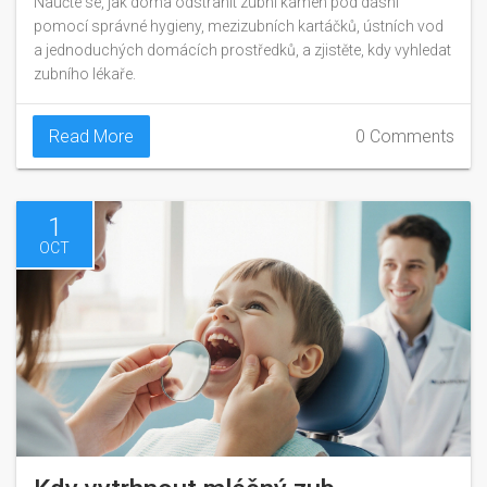
Naučte se, jak doma odstranit zubní kámen pod dásní
pomocí správné hygieny, mezizubních kartáčků, ústních vod
a jednoduchých domácích prostředků, a zjistěte, kdy vyhledat
zubního lékaře.
Read More
0 Comments
1
OCT