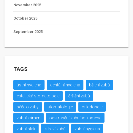
November 2025
October 2025
September 2025
TAGS
ústní hygiena
dentální hygiena
bělení zubů
estetická stomatologie
čištění zubů
péče o zuby
stomatologie
ortodoncie
zubní kámen
odstranění zubního kamene
zubní plak
zdraví zubů
zubní hygiena