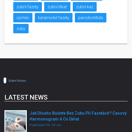
zubní fazety
zubní lékař
zubní kaz
úsměv
keramické fazety
parodontitida
zuby
LATEST NEWS
Jak Dlouho Budete Bez Zubu Při Fazetách? Časový
Harmonogram A Co Dělat
Published ON:
24 Jun