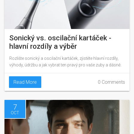
Sonický vs. oscilační kartáček -
hlavní rozdíly a výběr
Rozlište sonický a oscilační kartáček, zjistěte hlavní rozdíly,
výhody, údržbu a jak vybrat ten pravý pro vaše zuby a dásně.
Read More
0 Comments
7
OCT