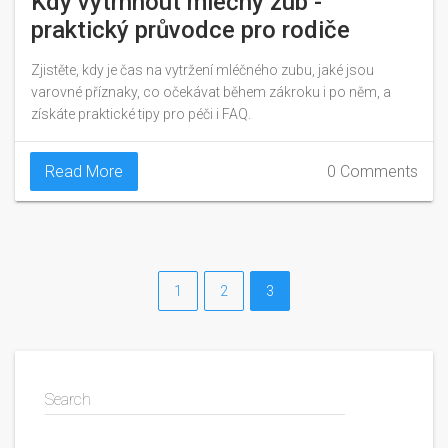
Kdy vytrhnout mléčný zub -
praktický průvodce pro rodiče
Zjistěte, kdy je čas na vytržení mléčného zubu, jaké jsou
varovné příznaky, co očekávat během zákroku i po něm, a
získáte praktické tipy pro péči i FAQ.
Read More
0 Comments
1
2
3
Search