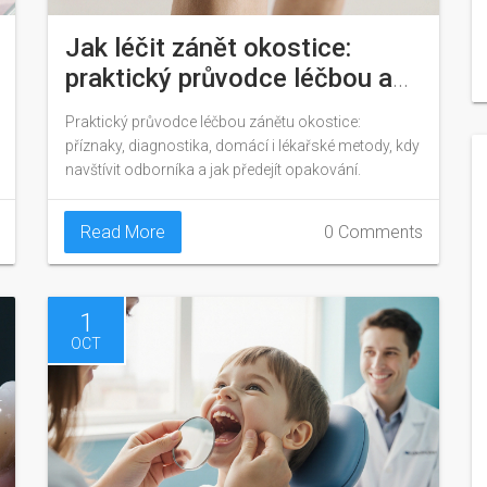
Jak léčit zánět okostice:
praktický průvodce léčbou a
prevencí
Praktický průvodce léčbou zánětu okostice:
příznaky, diagnostika, domácí i lékařské metody, kdy
navštívit odborníka a jak předejít opakování.
Read More
0 Comments
1
OCT