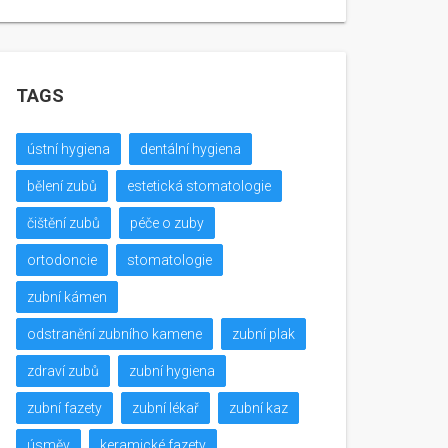
TAGS
ústní hygiena
dentální hygiena
bělení zubů
estetická stomatologie
čištění zubů
péče o zuby
ortodoncie
stomatologie
zubní kámen
odstranění zubního kamene
zubní plak
zdraví zubů
zubní hygiena
zubní fazety
zubní lékař
zubní kaz
úsměv
keramické fazety