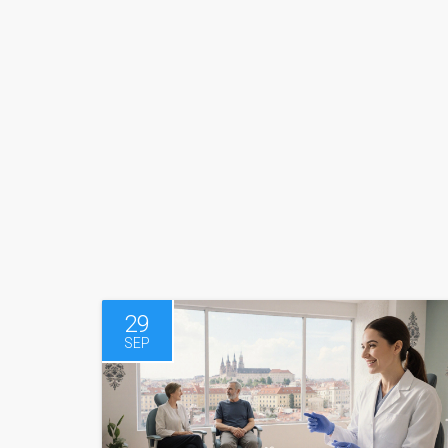
29
SEP