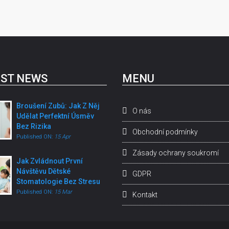
ST NEWS
MENU
Broušení Zubů: Jak Z Něj
O nás
Udělat Perfektní Úsměv
Bez Rizika
Obchodní podmínky
Published ON:
15 Apr
Zásady ochrany soukromí
Jak Zvládnout První
Návštěvu Dětské
GDPR
Stomatologie Bez Stresu
Published ON:
15 Mar
Kontakt