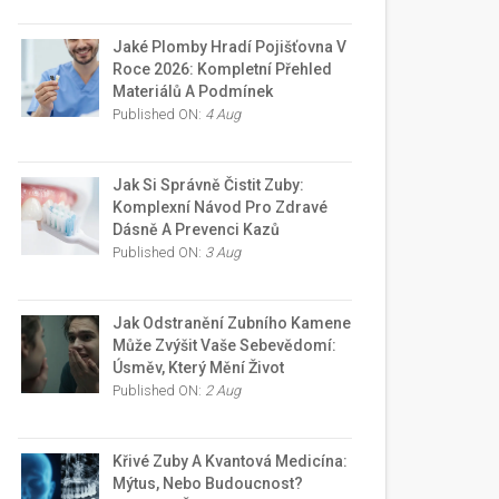
Jaké Plomby Hradí Pojišťovna V
Roce 2026: Kompletní Přehled
Materiálů A Podmínek
Published ON:
4 Aug
Jak Si Správně Čistit Zuby:
Komplexní Návod Pro Zdravé
Dásně A Prevenci Kazů
Published ON:
3 Aug
Jak Odstranění Zubního Kamene
Může Zvýšit Vaše Sebevědomí:
Úsměv, Který Mění Život
Published ON:
2 Aug
Křivé Zuby A Kvantová Medicína:
Mýtus, Nebo Budoucnost?