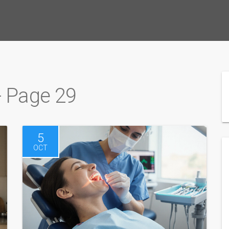
- Page 29
5
OCT