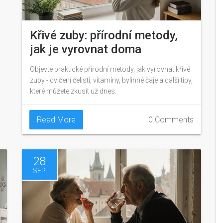
Křivé zuby: přírodní metody,
jak je vyrovnat doma
Objevte praktické přírodní metody, jak vyrovnat křivé
zuby - cvičení čelisti, vitamíny, bylinné čaje a další tipy,
které můžete zkusit už dnes.
Read More
0 Comments
28
SEP