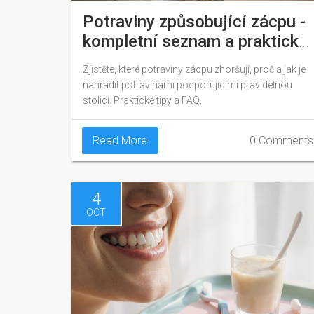
Potraviny způsobující zácpu -
kompletní seznam a praktické
tipy
Zjistěte, které potraviny zácpu zhoršují, proč a jak je
nahradit potravinami podporujícími pravidelnou
stolici. Praktické tipy a FAQ.
Read More
0 Comments
4
OCT