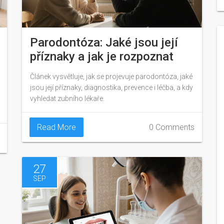
Parodontóza: Jaké jsou její
příznaky a jak je rozpoznat
Článek vysvětluje, jak se projevuje parodontóza, jaké
jsou její příznaky, diagnostika, prevence i léčba, a kdy
vyhledat zubního lékaře.
Read More
0 Comments
27
SEP