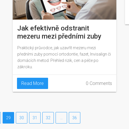
Jak efektivně odstranit
mezeru mezi předními zuby
Praktický průvodce, jak uzavřít mezeru mezi
předními zuby pomocí ortodontie, fazet, Invisalign či
domácích metod. Přehled rizik, cen a péče po
zákroku.
Read More
0 Comments
29
30
31
32
…
36